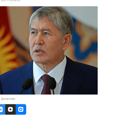
н Досалиев