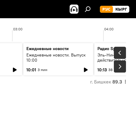
РУС
КЫРГ
03:00
04:00
Ежедневные новости
Радио Sputnik Кыр
Ежедневные новости. Выпуск
Эль-Ниньо, жара и 
10:00
действительно вли
 өнүгүү
погоду в Кыргызст
10:01
10:13
3 мин
38 мин
г. Бишкек
89.3