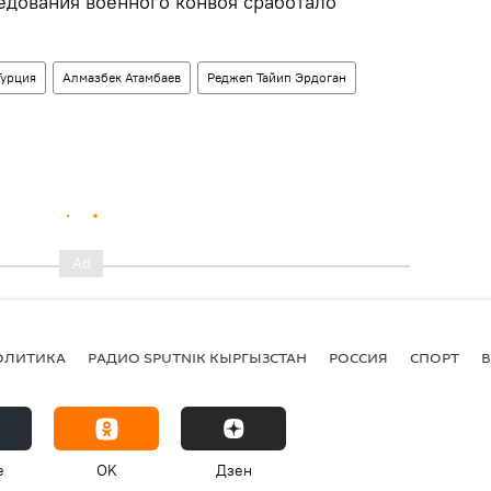
едования военного конвоя сработало
Турция
Алмазбек Атамбаев
Реджеп Тайип Эрдоган
ОЛИТИКА
РАДИО SPUTNIK КЫРГЫЗСТАН
РОССИЯ
СПОРТ
e
OK
Дзен