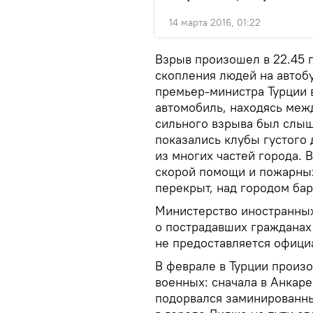
14 марта 2016, 01:22
Взрыв произошел в 22.45 
скопления людей на автобу
премьер-министра Турции 
автомобиль, находясь межд
сильного взрыва был слыш
показались клубы густого
из многих частей города.
скорой помощи и пожарных
перекрыт, над городом ба
Министерство иностранных
о пострадавших гражданах
не предоставляется офици
В феврале в Турции произ
военных: сначала в Анкаре
подорвался заминированны