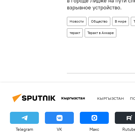
в городе Лидже на пути сл
взрывное устройство.
Новости
Общество
В мире
теракт
Теракт в Анкаре
Кыргызстан
КЫРГЫЗСТАН
П
Telegram
VK
Макс
Rutub