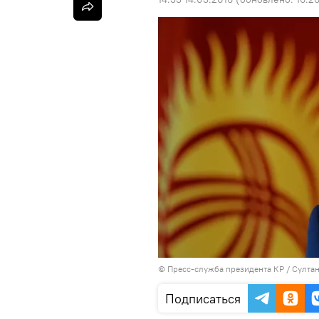
©
Пресс-служба президента КР / Султа
Подписаться