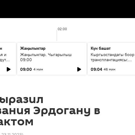
02:00
н
Жаңылыктар
Күн башат
я и
Жаңылыктар. Чыгарылыш
Кыргызстандагы боор
дут
09:00
трансплантациясы:
жетишкендиктер жана
09:00
09:04
4 мин
46 мин
келечеги
выразил
ания Эрдогану в
рактом
6 23.11.2023
)