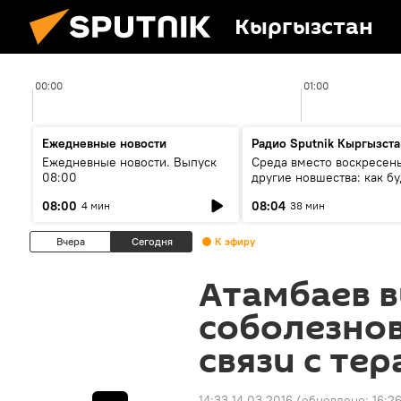
Кыргызстан
00:00
01:00
Ежедневные новости
Радио Sputnik Кыргызста
Ежедневные новости. Выпуск
Среда вместо воскресень
08:00
другие новшества: как бу
проходить выборы в КР?
08:00
08:04
4 мин
38 мин
Вчера
Сегодня
К эфиру
Атамбаев 
соболезнов
связи с те
14:33 14.03.2016
(обновлено:
16:2