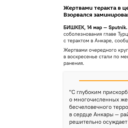
Жертвами теракта в це
Взорвался заминирова
БИШКЕК, 14 мар — Sputnik.
соболезнования главе Турц
с терактом в Анкаре, сооб
Жертвами очередного круп
в воскресенье стали по ме
ранения.
"С глубоким прискор
о многочисленных жер
бесчеловечного терро
в сердце Анкары — р
решительно осуждает