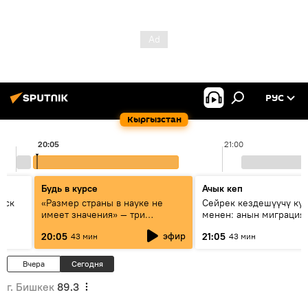
РУС
Кыргызстан
20:05
21:00
Будь в курсе
Ачык кеп
уск
«Размер страны в науке не
Сейрек кездешүүчү ку
имеет значения» — три
менен: анын миграция
эксперта о сотрудничестве
жолу эмнеден кабар б
эфир
20:05
21:05
43 мин
43 мин
России и Кыргызстана в
образовании и исследованиях
Вчера
Сегодня
г. Бишкек
89.3