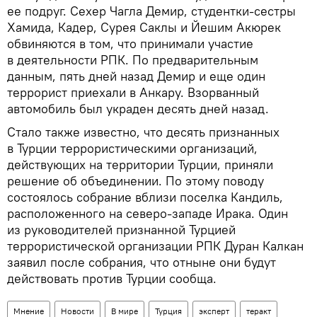
ее подруг. Сехер Чагла Демир, студентки-сестры
Хамида, Кадер, Сурея Саклы и Йешим Акюрек
обвиняются в том, что принимали участие
в деятельности РПК. По предварительным
данным, пять дней назад Демир и еще один
террорист приехали в Анкару. Взорванный
автомобиль был украден десять дней назад.
Стало также известно, что десять признанных
в Турции террористическими организаций,
действующих на территории Турции, приняли
решение об объединении. По этому поводу
состоялось собрание вблизи поселка Кандиль,
расположенного на северо-западе Ирака. Один
из руководителей признанной Турцией
террористической организации РПК Дуран Калкан
заявил после собрания, что отныне они будут
действовать против Турции сообща.
Мнение
Новости
В мире
Турция
эксперт
теракт