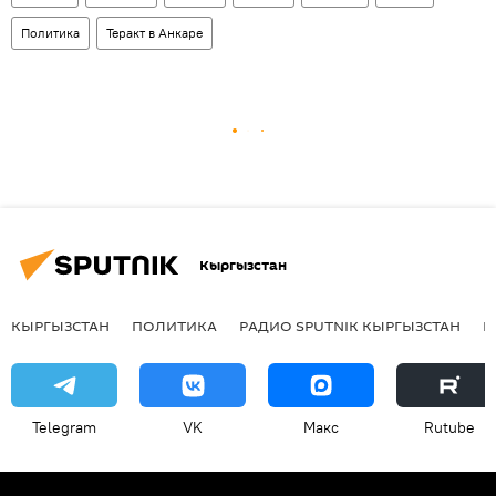
Политика
Теракт в Анкаре
Кыргызстан
КЫРГЫЗСТАН
ПОЛИТИКА
РАДИО SPUTNIK КЫРГЫЗСТАН
Р
Telegram
VK
Макс
Rutube