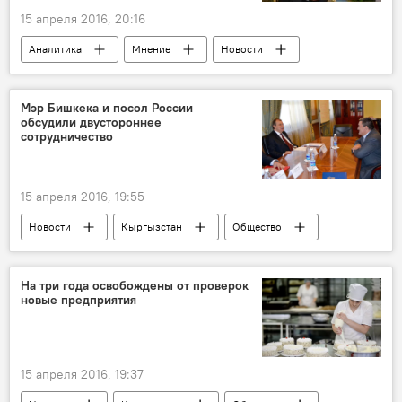
15 апреля 2016, 20:16
Аналитика
Мнение
Новости
Азия
Казахстан
Центральная Азия
Нурсултан Назарбаев
эксперт
Мэр Бишкека и посол России
обсудили двустороннее
Политика
сотрудничество
15 апреля 2016, 19:55
Новости
Кыргызстан
Общество
Политика
Бишкек
Андрей Крутько
Албек Ибраимов
Мэрия города Бишкек
На три года освобождены от проверок
новые предприятия
сотрудничество
15 апреля 2016, 19:37