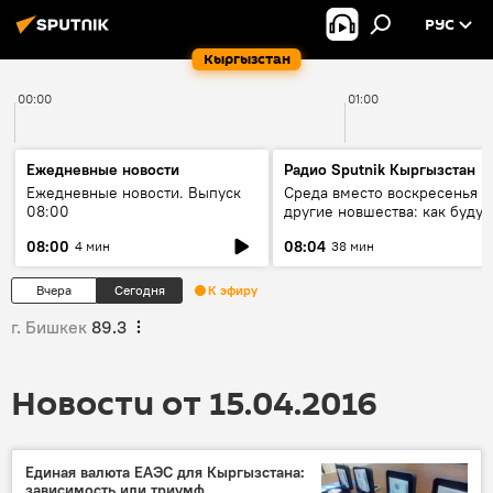
РУС
Кыргызстан
00:00
01:00
Ежедневные новости
Радио Sputnik Кыргызстан
Ежедневные новости. Выпуск
Среда вместо воскресенья и
08:00
другие новшества: как будут
проходить выборы в КР?
08:00
08:04
4 мин
38 мин
Вчера
Сегодня
К эфиру
г. Бишкек
89.3
Новости от 15.04.2016
Единая валюта ЕАЭС для Кыргызстана:
зависимость или триумф