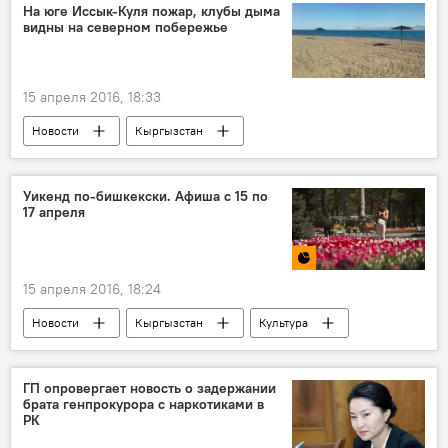
На юге Иссык-Куля пожар, клубы дыма
видны на северном побережье
15 апреля 2016, 18:33
Новости
Кыргызстан
Происшествия
Иссык-Кульская область
пожар
Уикенд по-бишкекски. Афиша с 15 по
17 апреля
15 апреля 2016, 18:24
Новости
Кыргызстан
Культура
Бишкек
Уикенд по-бишкекски
Афиша
Афиша выходных в Бишкеке
ГП опровергает новость о задержании
брата генпрокурора с наркотиками в
РК