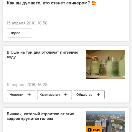
назначение
Как вы думаете, кто станет спикером?
15 апреля 2016, 16:58
Опрос
В Оше на три дня отключат питьевую
воду
15 апреля 2016, 16:28
Новости
Кыргызстан
Общество
Ош
Ошгорводоканал
вода
отключение
Бишкек, который строится: от этих
кадров кружится голова
0:49