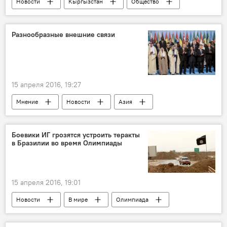
Новости
Кыргызстан
Общество
законопроект
предприниматель
постановление
Разнообразные внешние связи
15 апреля 2016, 19:27
Мнение
Новости
Азия
В мире
Турция
Казахстан
Узбекистан
Иран
Боевики ИГ грозятся устроить теракты
в Бразилии во время Олимпиады
Нурсултан Назарбаев
визит
15 апреля 2016, 19:01
Новости
В мире
Олимпиада
теракт
безопасность