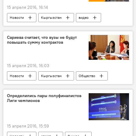
15 апреля 2016, 16:14
Новости
Кыргызстан
видео
Общество
Национальный статистический комитет
Сариева считает, что вузы не будут
повышать сумму контрактов
строительство
квартира
недвижимость
высота птичьего полета
15 апреля 2016, 16:03
Новости
Кыргызстан
Общество
Эльвира Сариева
вузы
контракты
Определились пары полуфиналистов
Лиги чемпионов
15 апреля 2016, 15:59