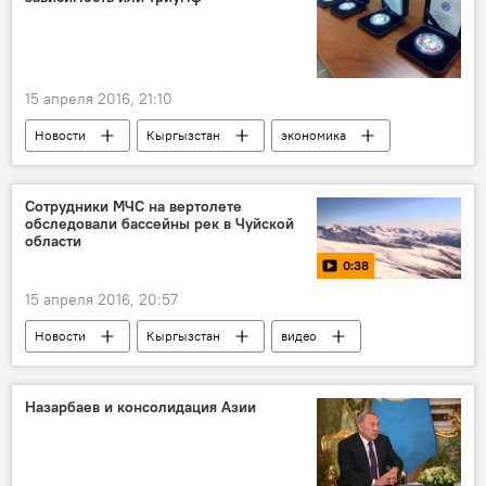
15 апреля 2016, 21:10
Новости
Кыргызстан
экономика
Владимир Путин
Аалы Карашев
единая валюта
Жумакадыр Акенеев
Сотрудники МЧС на вертолете
обследовали бассейны рек в Чуйской
Кыргызстан в ЕАЭС
Кенешбек Алымбеков
области
0:38
15 апреля 2016, 20:57
Новости
Кыргызстан
видео
Чуйская область
МЧС
русло реки
Назарбаев и консолидация Азии