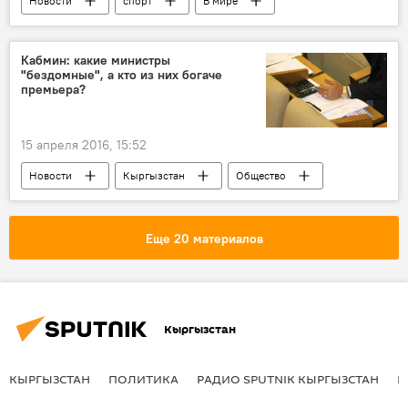
Новости
спорт
В мире
Европа
полуфинал
жеребьевка
Лига чемпионов 2015-2016
Кабмин: какие министры
"бездомные", а кто из них богаче
премьера?
15 апреля 2016, 15:52
Новости
Кыргызстан
Общество
кабмин
доходы
сравнение
зарплата
Еще 20 материалов
Кыргызстан
КЫРГЫЗСТАН
ПОЛИТИКА
РАДИО SPUTNIK КЫРГЫЗСТАН
Р