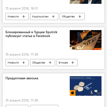
15 апреля 2016, 18:01
Новости
Кыргызстан
Общество
Кордай
Индира Джолдубаева
Эрмек Джолдубаев
наркотики
Блокированный в Турции Sputnik
публикует статьи в Facebook
задержание
15 апреля 2016, 17:39
Новости
Общество
В мире
Турция
Sputnik
Facebook
сайт
суд
Twitter
Продуктовая авоська
15 апреля 2016, 17:36