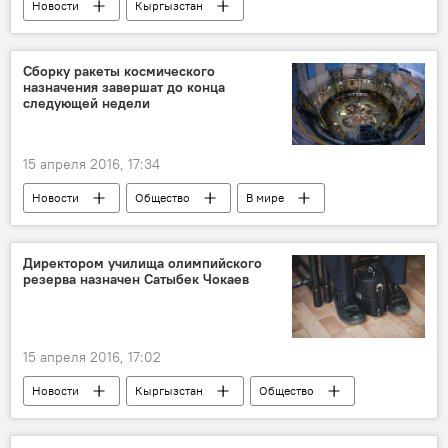
Новости
Кыргызстан
Инфографика
Продуктовая авоська
Бишкек
Каракол
базар
Сборку ракеты космического
назначения завершат до конца
рынок
цена
следующей недели
15 апреля 2016, 17:34
Новости
Общество
В мире
ракета
космос
сбор
Россия
Директором училища олимпийского
резерва назначен Сатыбек Чокаев
15 апреля 2016, 17:02
Новости
Кыргызстан
Общество
Сатыбек Чокаев
ГАФКиС