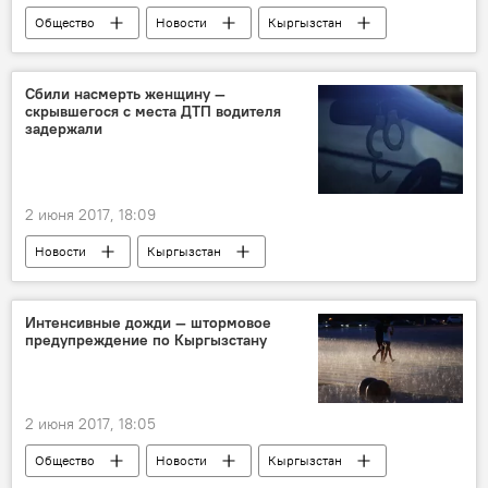
Общество
Новости
Кыргызстан
Происшествия
Управление патрульной милиции (УПМ)
Сбили насмерть женщину —
скрывшегося с места ДТП водителя
милиция
водитель
спор
задержали
2 июня 2017, 18:09
Новости
Кыргызстан
Происшествия
Ош
наезд
ДТП
ДТП в Кыргызстане с начала 2017 года
Интенсивные дожди — штормовое
предупреждение по Кыргызстану
2 июня 2017, 18:05
Общество
Новости
Кыргызстан