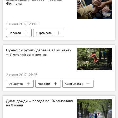
Финпола
2 июня 2017, 23:03
Новости
Кыргызстан
Происшествия
ГСБЭП
задержание
взятка
Нужно ли рубить деревья в Бишкеке?
— 7 мнений за и против
2 июня 2017, 21:25
Общество
Новости
Кыргызстан
Скандал с вырубкой деревьев по улице Токтоналиева
Бишкек
деревья
экология
Днем дожди — погода по Кыргызстану
на 3 июня
вырубка