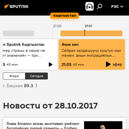
РУС
Кыргызстан
21:00
21:21
дио Sputnik Кыргызстан
Ачык кеп
азмер страны в науке не
Сейрек кездешүүчү куштун изи
еет значения» — три
менен: анын миграциялык
сперта о сотрудничестве
жолу эмнеден кабар берет?
эфир
:05
21:05
43 мин
43 мин
ссии и Кыргызстана в
разовании и исследованиях
Вчера
Сегодня
г. Бишкек
89.3
Новости от 28.10.2017
Глава Amazon вновь возглавил рейтинг
богатейших людей планеты — Forbes