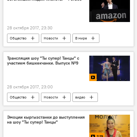
28 октября 2017, 23:30
Общество
Новости
В мире
США
Forbes
рейтинг
богатство
Трансляция шоу "Ты супер! Танцы" с
участием бишкекчанки. Выпуск №9
28 октября 2017, 23:00
Общество
Новости
видео
В мире
Мультимедиа
НТВ
шоу "Ты супер! Танцы"
Эмоции кыргызстанки до выступления
на шоу "Ты супер! Танцы"
2:19