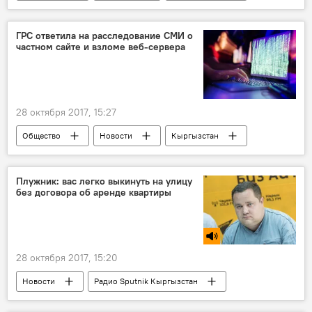
Бишкек
ГУВД Бишкека
убийство
милиция
Убийство милиционера в Бишкеке
ГРС ответила на расследование СМИ о
частном сайте и взломе веб-сервера
28 октября 2017, 15:27
Общество
Новости
Кыргызстан
ГРС
сайт
издание
Плужник: вас легко выкинуть на улицу
без договора об аренде квартиры
28 октября 2017, 15:20
Новости
Радио Sputnik Кыргызстан
жилье
договор
студенты