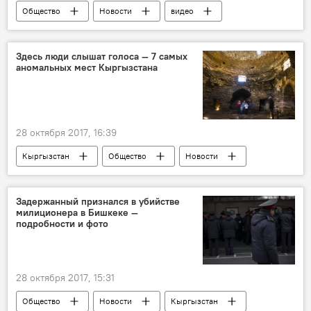
Общество
Новости
видео
Кыргызстан
Мультимедиа
музей
реконструкция
Здесь люди слышат голоса — 7 самых
аномальных мест Кыргызстана
28 октября 2017, 16:39
Кыргызстан
Общество
Новости
аномалия
природа
мистика
Задержанный признался в убийстве
милиционера в Бишкеке —
подробности и фото
28 октября 2017, 15:31
Общество
Новости
Кыргызстан