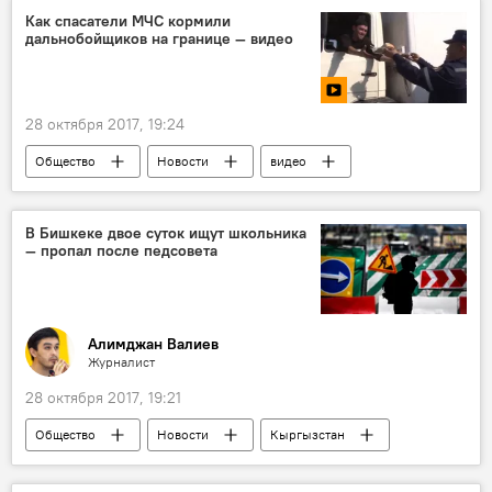
Алмазбек Атамбаев
Материальная помощь
Как спасатели МЧС кормили
дальнобойщиков на границе — видео
военная помощь
памирские кыргызы
28 октября 2017, 19:24
Общество
Новости
видео
Кыргызстан
Мультимедиа
Ситуация на границе Кыргызстана с Казахстаном
В Бишкеке двое суток ищут школьника
— пропал после педсовета
МЧС
граница
водитель
питание
Алимджан Валиев
Журналист
28 октября 2017, 19:21
Общество
Новости
Кыргызстан
Происшествия
Бишкек
пропажа