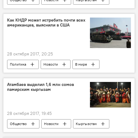
Бишкек
Албек Ибраимов
дерево
Как КНДР может истребить почти всех
американцев, выяснили в США
28 октября 2017, 20:25
Политика
Новости
В мире
США
КНДР
война
Атамбаев выделил 1,6 млн сомов
памирским кыргызам
28 октября 2017, 19:45
Общество
Новости
Кыргызстан
Переселение памирских кыргызов в Кыргызстан