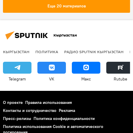
медицина
преступление
Еще 20 материалов
психиатрическая больница
Кыргызстан
КЫРГЫЗСТАН
ПОЛИТИКА
РАДИО SPUTNIK КЫРГЫЗСТАН
Р
Telegram
VK
Макс
Rutube
О проекте
Правила использования
Контакты и сотрудничество
Реклама
Пресс-релизы
Политика конфиденциальности
Политика использования Cookie и автоматического
логирования