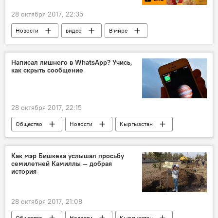
28 октября 2017, 22:35
Новости
видео
В мире
Культура
Мультимедиа
НТВ
шоу "Ты супер! Танцы"
шоу
Написал лишнего в WhatsApp? Учись,
как скрыть сообщение
28 октября 2017, 22:15
Общество
Новости
Кыргызстан
приложение
сообщение
функция
удаление
Как мэр Бишкека услышал просьбу
семилетней Камиллы — добрая
история
28 октября 2017, 21:08
Общество
Новости
Кыргызстан