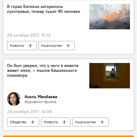
аренда
выселение
В горах Баткена загорелось
сухотравье, пожар тушат 45 человек
Юридическая консультация с Владимиром Плужником
28 октября 2017, 15:13
Новости
Кыргызстан
Происшествия
МЧС
пожар
тушение
Он был уверен, что у него в животе
живет змея, — мысли бишкекского
психиатра
Асель Минбаева
Журналист Sputnik
28 октября 2017, 14:08
Общество
Новости
Кыргызстан
здоровье
работа
криминал