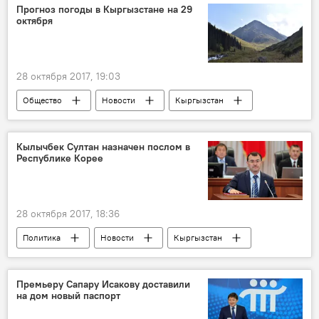
школьники
Прогноз погоды в Кыргызстане на 29
октября
28 октября 2017, 19:03
Общество
Новости
Кыргызстан
прогноз погоды
Кылычбек Султан назначен послом в
Республике Корее
28 октября 2017, 18:36
Политика
Новости
Кыргызстан
Южная Корея
Кылычбек Султанов
посол
Премьеру Сапару Исакову доставили
на дом новый паспорт
Кадровые перестановки в Кыргызстане