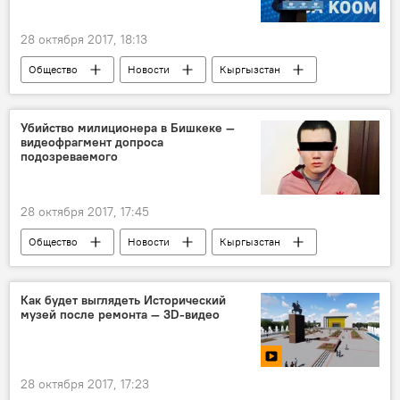
28 октября 2017, 18:13
Общество
Новости
Кыргызстан
Сапар Исаков
ГРС
паспорт
доставка
Убийство милиционера в Бишкеке —
видеофрагмент допроса
подозреваемого
28 октября 2017, 17:45
Общество
Новости
Кыргызстан
Бишкек
убийство
милиционер
Убийство милиционера в Бишкеке
Как будет выглядеть Исторический
музей после ремонта — 3D-видео
28 октября 2017, 17:23