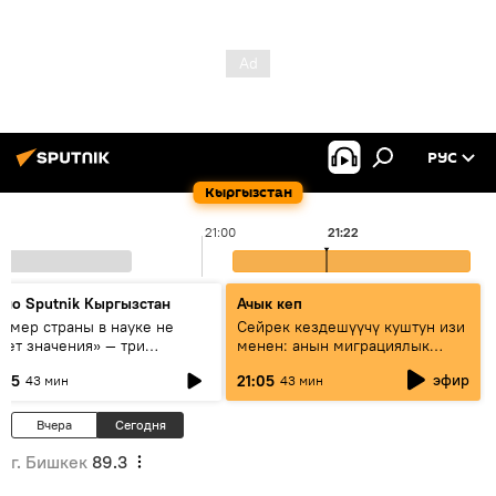
РУС
Кыргызстан
21:00
21:22
дио Sputnik Кыргызстан
Ачык кеп
азмер страны в науке не
Сейрек кездешүүчү куштун изи
еет значения» — три
менен: анын миграциялык
сперта о сотрудничестве
жолу эмнеден кабар берет?
эфир
:05
21:05
43 мин
43 мин
ссии и Кыргызстана в
разовании и исследованиях
Вчера
Сегодня
г. Бишкек
89.3