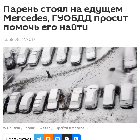
Парень стоял на едущем
Mercedes, ГУОБДД просит
помочь его найти
13:58 28.12.2017
©
Sputnik
/ Евгений Биятов
/
Перейти в фотобанк
Подписаться