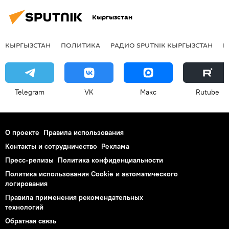
Кыргызстан
КЫРГЫЗСТАН
ПОЛИТИКА
РАДИО SPUTNIK КЫРГЫЗСТАН
Р
Telegram
VK
Макс
Rutube
О проекте
Правила использования
Контакты и сотрудничество
Реклама
Пресс-релизы
Политика конфиденциальности
Политика использования Cookie и автоматического
логирования
Правила применения рекомендательных
технологий
Обратная связь