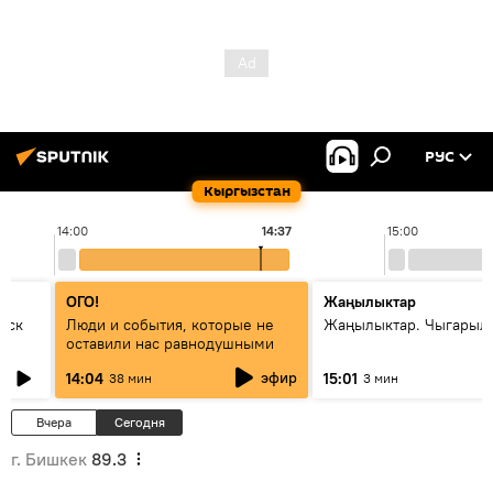
РУС
Кыргызстан
14:00
14:37
15:00
ОГО!
Жаңылыктар
уск
Люди и события, которые не
Жаңылыктар. Чыгарыл
оставили нас равнодушными
эфир
14:04
15:01
38 мин
3 мин
Вчера
Сегодня
г. Бишкек
89.3