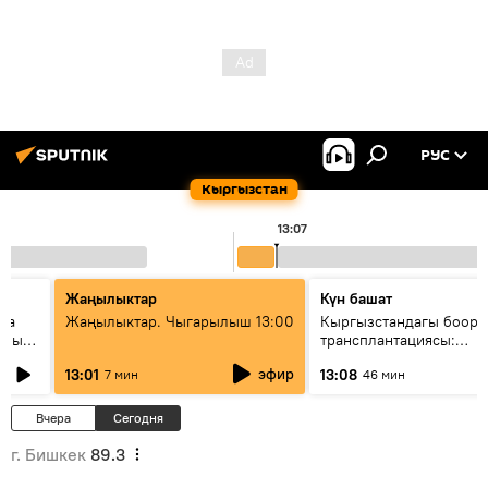
РУС
Кыргызстан
13:07
Жаңылыктар
Күн башат
ела
Жаңылыктар. Чыгарылыш 13:00
Кыргызстандагы боор
еных
трансплантациясы:
жетишкендиктер жана 
эфир
13:01
13:08
7 мин
46 мин
келечеги
Вчера
Сегодня
г. Бишкек
89.3