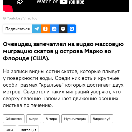
©
Youtube / ViralHog
Подписаться
Очевидец запечатлел на видео массовую
миграцию скатов у острова Марко во
Флориде (США).
На записи видны сотни скатов, которые плывут
у поверхности воды. Среди них есть и крупные
особи, размах "крыльев" которых достигает двух
метров. Свидетели таких миграций уверяют, что
сверху явление напоминает движение осенних
листьев по течению.
Общество
видео
В мире
Мультимедиа
Видеоклуб
США
миграция