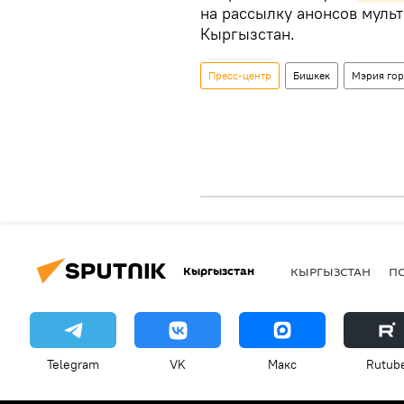
на рассылку анонсов муль
Кыргызстан.
Пресс-центр
Бишкек
Мэрия гор
Кыргызстан
КЫРГЫЗСТАН
П
Telegram
VK
Макс
Rutub