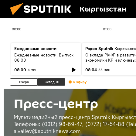
Кыргызстан
00:00
01:00
Ежедневные новости
Радио Sputnik Кыргызста
Ежедневные новости. Выпуск
О вкладе РКФР в развити
08:00
экономики КР и ключевы
секторах до 2030 года
08:00
08:04
4 мин
55 мин
Вчера
Сегодня
К эфиру
Пресс-центр
Мультимедийный пресс-центр Sputnik Кыргызста
Телефоны: (0312) 98-69-47, (0772) 17-54-88 (Te
a.valiev@sputniknews.com