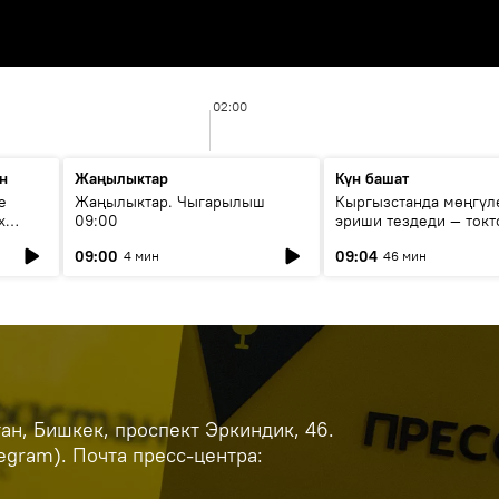
02:00
н
Жаңылыктар
Күн башат
е
Жаңылыктар. Чыгарылыш
Кыргызстанда мөңгүл
х
09:00
эриши тездеди — токт
мүмкүн эмеспи?
09:00
09:04
4 мин
46 мин
н, Бишкек, проспект Эркиндик, 46.
legram). Почта пресс-центра: