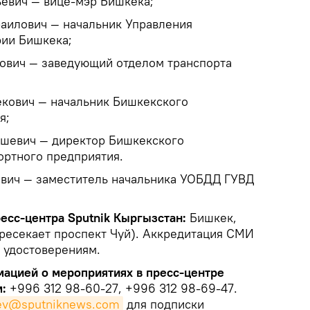
вич — вице-мэр Бишкека;
илович — начальник Управления
рии Бишкека;
вич — заведующий отделом транспорта
кович — начальник Бишкекского
я;
шевич — директор Бишкекского
ортного предприятия.
вич — заместитель начальника УОБДД ГУВД
есс-центра Sputnik Кыргызстан:
Бишкек,
ересекает проспект Чуй). Аккредитация СМИ
 удостоверениям.
ацией о мероприятиях в пресс-центре
:
+996 312 98-60-27, +996 312 98-69-47.
iev@sputniknews.com
для подписки