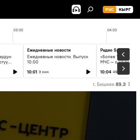
РУС
КЫРГ
03:00
04:00
Ежедневные новости
Радио Sputnik Кыр
өрдүн
Ежедневные новости. Выпуск
«Более 1200 сёл в 
отуу
10:00
МЧС — о климате, 
системе оповещен
10:01
10:04
3 мин
49 мин
населения
г. Бишкек
89.3