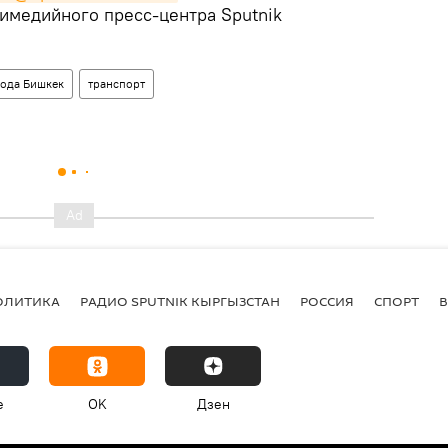
тимедийного пресс-центра Sputnik
ода Бишкек
транспорт
ОЛИТИКА
РАДИО SPUTNIK КЫРГЫЗСТАН
РОССИЯ
СПОРТ
e
OK
Дзен