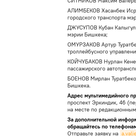
СИТНИКОВ Максим Валерье
АЛИМБЕКОВ Хасанбек Исра
городского транспорта мэ
ДЖУСУПОВ Кубан Калыгуло
мэрии Бишкека;
ОМУРЗАКОВ Артур Туратбе
троллейбусного управлени
КОЙЧУБАКОВ Нурлан Кене
пассажирского автотрансп
БОЕНОВ Мирлан Туратбеко
Бишкека.
Адрес мультимедийного пр
проспект Эркиндик, 46 (п
на месте по редакционным
За дополнительной информ
обращайтесь по телефонам
Отправьте заявку на
a.val