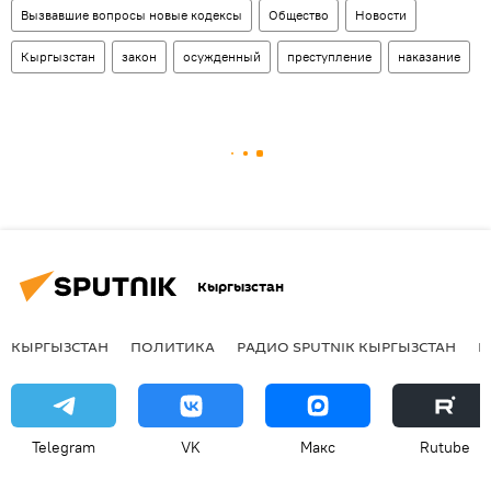
Вызвавшие вопросы новые кодексы
Общество
Новости
Кыргызстан
закон
осужденный
преступление
наказание
Кыргызстан
КЫРГЫЗСТАН
ПОЛИТИКА
РАДИО SPUTNIK КЫРГЫЗСТАН
Р
Telegram
VK
Макс
Rutube