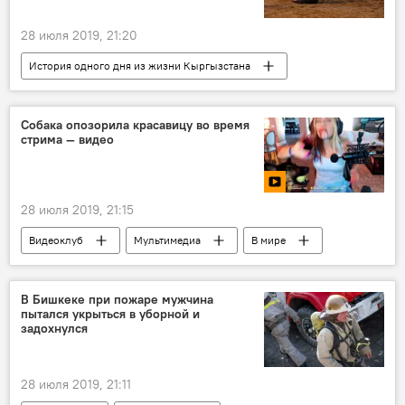
28 июля 2019, 21:20
История одного дня из жизни Кыргызстана
Новости
Общество
Кыргызстан
история
дата
события
Собака опозорила красавицу во время
стрима — видео
28 июля 2019, 21:15
Видеоклуб
Мультимедиа
В мире
США
собака
блогер
вино
В Бишкеке при пожаре мужчина
пытался укрыться в уборной и
задохнулся
28 июля 2019, 21:11