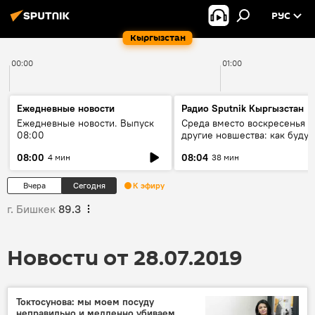
РУС
Кыргызстан
00:00
01:00
Ежедневные новости
Радио Sputnik Кыргызстан
Ежедневные новости. Выпуск
Среда вместо воскресенья и
08:00
другие новшества: как будут
проходить выборы в КР?
08:00
08:04
4 мин
38 мин
Вчера
Сегодня
К эфиру
г. Бишкек
89.3
Новости от 28.07.2019
Токтосунова: мы моем посуду
неправильно и медленно убиваем