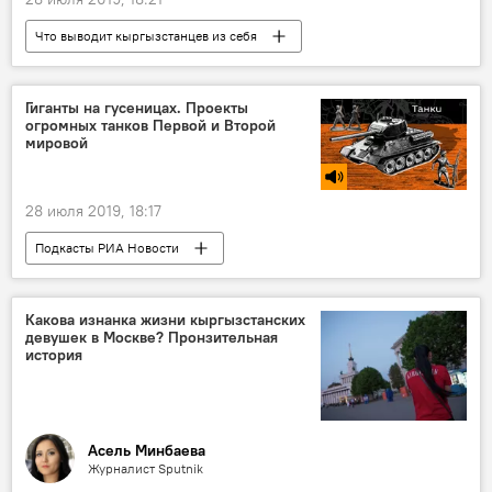
Что выводит кыргызстанцев из себя
Общество
Кыргызстан
спасательный круг
отдых
Гиганты на гусеницах. Проекты
огромных танков Первой и Второй
мировой
28 июля 2019, 18:17
Подкасты РИА Новости
Радио Sputnik Кыргызстан
В мире
танк
гигант
инженер
Какова изнанка жизни кыргызстанских
девушек в Москве? Пронзительная
война
история
Асель Минбаева
Журналист Sputnik