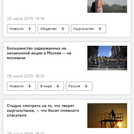
28 июля 2019, 19:18
Новости
Общество
Кыргызстан
прогноз погоды
Прогноз погоды по Кыргызстану
Большинство задержанных на
незаконной акции в Москве — не
погода в Кыргызстане
москвичи
28 июля 2019, 18:31
Новости
В мире
Россия
Москва
митинг
акция протеста
задержание
оппозиция
Стыдно смотреть на то, что творят
кыргызстанки, — что бесит пляжного
спасателя
28 июля 2019, 18:21