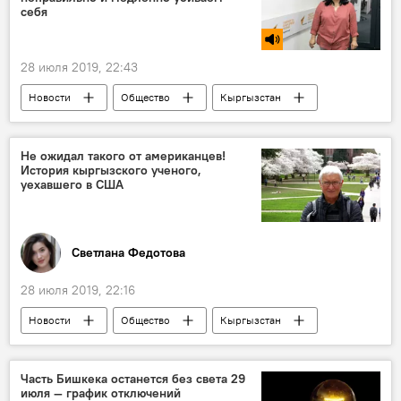
себя
28 июля 2019, 22:43
Новости
Общество
Кыргызстан
Радио Sputnik Кыргызстан
химия
вред
состав
Не ожидал такого от американцев!
История кыргызского ученого,
уехавшего в США
Светлана Федотова
28 июля 2019, 22:16
Новости
Общество
Кыргызстан
США
профессор
Часть Бишкека останется без света 29
июля — график отключений