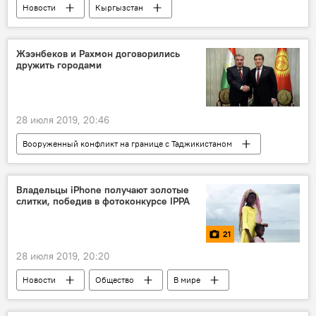
Новости
Кыргызстан
Происшествия
пожар
Бишкек
смерть
Жээнбеков и Рахмон договорились
дружить городами
28 июля 2019, 20:46
Вооруженный конфликт на границе с Таджикистаном
Новости
Кыргызстан
Азия
В мире
Общество
Таджикистан
Владельцы iPhone получают золотые
слитки, победив в фотоконкурсе IPPA
Сооронбай Жээнбеков
Эмомали Рахмон
город
21
28 июля 2019, 20:20
Новости
Общество
В мире
Культура
фото
Мультимедиа