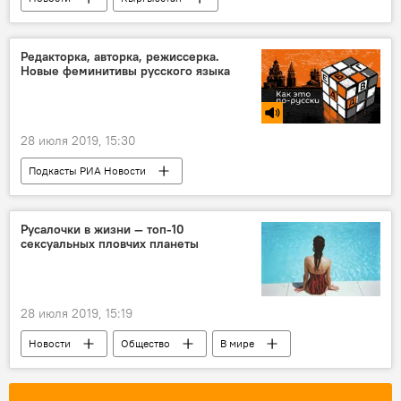
Происшествия
Сузакский район
убийство
супруги
Редакторка, авторка, режиссерка.
Новые феминитивы русского языка
28 июля 2019, 15:30
Подкасты РИА Новости
Радио Sputnik Кыргызстан
Россия
В мире
русский язык
Русалочки в жизни — топ-10
сексуальных пловчих планеты
28 июля 2019, 15:19
Новости
Общество
В мире
Россия
спорт
плавание
красавица