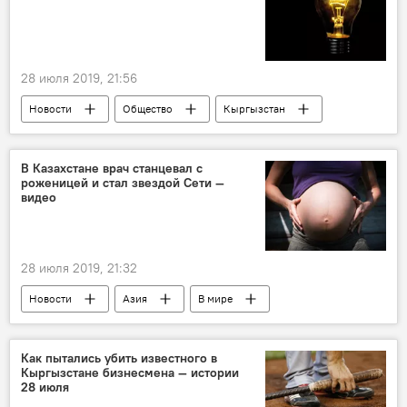
28 июля 2019, 21:56
Новости
Общество
Кыргызстан
Бишкек
ОАО "Северэлектро"
электричество
отключение
В Казахстане врач станцевал с
роженицей и стал звездой Сети —
видео
28 июля 2019, 21:32
Новости
Азия
В мире
Общество
Казахстан
Роды
танец
Как пытались убить известного в
Кыргызстане бизнесмена — истории
28 июля