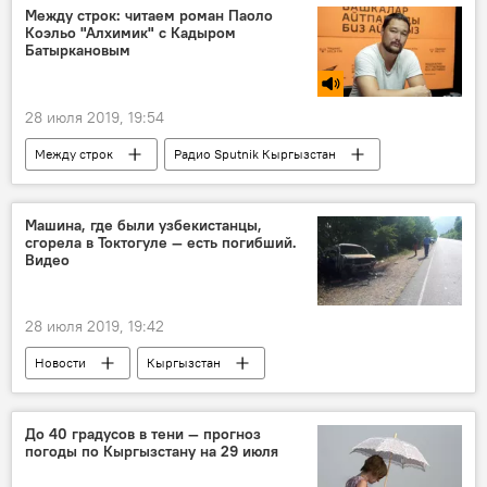
iPhone
компания Apple
Между строк: читаем роман Паоло
Коэльо "Алхимик" с Кадыром
фотография
конкурс
Батыркановым
28 июля 2019, 19:54
Между строк
Радио Sputnik Кыргызстан
Общество
Культура
литература
роман
книга
Машина, где были узбекистанцы,
сгорела в Токтогуле — есть погибший.
Видео
28 июля 2019, 19:42
Новости
Кыргызстан
Происшествия
ДТП
автомобиль
пожар
гибель
До 40 градусов в тени — прогноз
погоды по Кыргызстану на 29 июля
ДТП в Кыргызстане с начала 2019 года