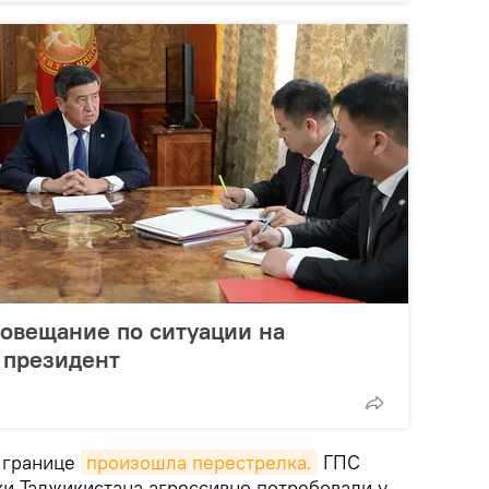
овещание по ситуации на
л президент
 границе
произошла перестрелка.
ГПС
ки Таджикистана агрессивно потребовали у