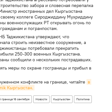
строительство забора и словесная перепалка
 Министр иностранных дел Кыргызстана
л своему коллеге Сироджиддину Мухриддину
оны военнослужащих РТ открывать огонь по
гражданам и погранпостам.
НБ Таджикистана утверждают, что
ачала строить неизвестное сооружение, а
джикистанцы потребовали прекратить
рибыли 250-300 военных Кыргызстана.
раны сообщили о нескольких пострадавших.
ять меры по охране госграницы и прибыл в
оруженном конфликте на границе, читайте
в 
nik Кыргызстан.
 границе 16 сентября
Новости
Кыргызстан
Политика