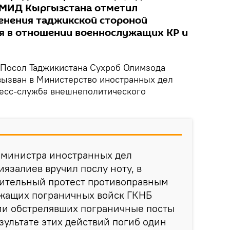
 МИД Кыргызстана отметил
енения таджикской стороной
я в отношении военнослужащих КР и
Посол Таджикистана Сухроб Олимзода
 вызван в Министерство иностранных дел
ресс-служба внешнеполитического
 министра иностранных дел
язалиев вручил послу ноту, в
ительный протест противоправным
жащих пограничных войск ГКНБ
ми обстрелявших пограничные посты
езультате этих действий погиб один