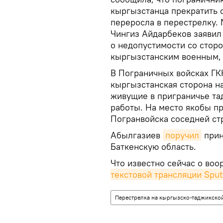
кыргызстанца прекратить 
переросла в перестрелку.
Чингиз Айдарбеков заяви
о недопустимости со стор
кыргызстанским военным, 
В Пограничных войсках ГК
кыргызстанская сторона н
живущие в приграничье та
работы. На место якобы п
Погранвойска соседней ст
Абылгазиев
поручил
прин
Баткенскую область.
Что известно сейчас о во
текстовой трансляции Sput
Перестрелка на кыргызско-таджикской