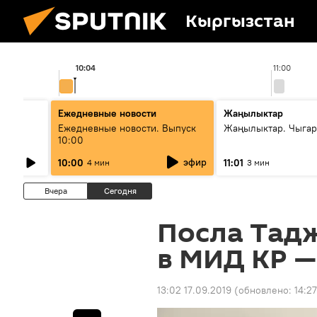
Кыргызстан
10:04
11:00
Ежедневные новости
Жаңылыктар
лыш
Ежедневные новости. Выпуск
Жаңылыктар. Чыгар
10:00
эфир
10:00
11:01
4 мин
3 мин
Вчера
Сегодня
Посла Тад
в МИД КР —
13:02 17.09.2019
(обновлено:
14:27