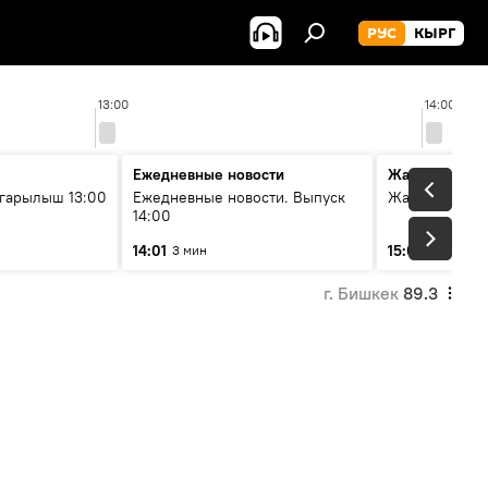
РУС
КЫРГ
13:00
14:00
Ежедневные новости
Жаңылыктар
гарылыш 13:00
Ежедневные новости. Выпуск
Жаңылыктар.
14:00
14:01
15:01
3 мин
3 мин
г. Бишкек
89.3