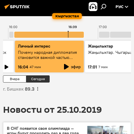
РУС
Кыргызстан
16:00
16:39
17:00
Личный интерес
Жаңылыктар
уск
Почему народная дипломатия
Жаңылыктар. Чыгарыл
становится важной частью
международного
эфир
16:04
17:01
47 мин
7 мин
сотрудничества
Вчера
Сегодня
г. Бишкек
89.3
Новости от 25.10.2019
В СНГ появится своя олимпиада —
игры будут проходить раз в два года