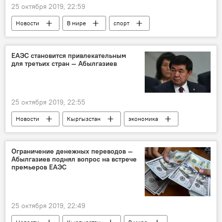
25 октября 2019, 22:59
Новости
В мире
спорт
футбол
игра
матч
Хиджаб
девушка
ЕАЭС становится привлекательным
для третьих стран — Абылгазиев
25 октября 2019, 22:55
Новости
Кыргызстан
экономика
Мухаммедкалый Абылгазиев
ЕАЭС
заседание
Ограничение денежных переводов —
Абылгазиев поднял вопрос на встрече
премьеров ЕАЭС
25 октября 2019, 22:49