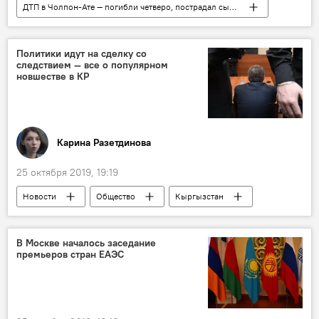
ДТП в Чолпон-Ате — погибли четверо, пострадал сын депутата
Новости
Кыргызстан
Происшествия
Общество
видео
Политики идут на сделку со
следствием — все о популярном
Мультимедиа
Иссык-Кульская область
новшестве в КР
ДТП
Алиярбек Абжалиев
депутат
Карина Разетдинова
25 октября 2019, 19:19
Новости
Общество
Кыргызстан
Политика
соглашение
сотрудничество
преступление
В Москве началось заседание
премьеров стран ЕАЭС