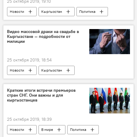
25 октября 2019, 19:10
Новости
Кыргызстан
Политика
экономика
ЕАЭС
Москва
заседание
Видео массовой драки на свадьбе в
Кыргызстане — подробности от
милиции
25 октября 2019, 18:54
Новости
Кыргызстан
Происшествия
Джалал-Абадская область
свадьба
драка
Краткие итоги встречи премьеров
стран СНГ. Они важны и для
кыргызстанцев
25 октября 2019, 18:39
Новости
В мире
Политика