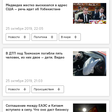
Медведев жестко высказался в адрес
США — речь идет об Узбекистане
25 октября 2019, 22:05
Новости
Политика
В мире
США
Дмитрий Медведев
ЕАЭС
Россия
В ДТП под Токмоком погибли пять
человек, из них двое — дети. Видео
25 октября 2019, 21:03
Новости
Происшествия
Кыргызстан
ребенок
ДТП
столкновение
авария
Соглашение между ЕАЭС и Китаем
вступило в силу. Что оно даст бизнесу
ДТП в Кыргызстане с начала 2019 года