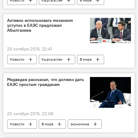
Новости
Кыргызстан
В мире
экономика
Мухаммедкалый Абылгазиев
ЕАЭС
заседание
Активно использовать механизм
уступок в ЕАЭС предложил
Абылгазиев
25 октября 2019, 22:41
Новости
Кыргызстан
В мире
экономика
Мухаммедкалый Абылгазиев
ЕАЭС
заседание
Медведев рассказал, что должен дать
ЕАЭС простым гражданам
25 октября 2019, 22:08
Новости
В мире
экономика
Дмитрий Медведев
ЕАЭС