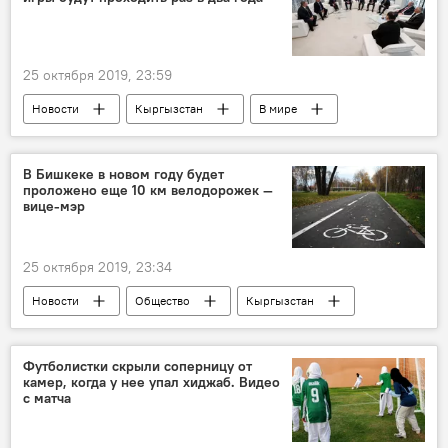
25 октября 2019, 23:59
Новости
Кыргызстан
В мире
спорт
Политика
СНГ
игры
Культура
В Бишкеке в новом году будет
проложено еще 10 км велодорожек —
вице-мэр
25 октября 2019, 23:34
Новости
Общество
Кыргызстан
Мэрия города Бишкек
велодорожка
проект
кольцо
парк
Футболистки скрыли соперницу от
камер, когда у нее упал хиджаб. Видео
Бишкек
с матча