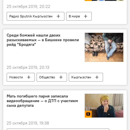
25 октября 2019, 20:22
Радио Sputnik Кыргызстан
В мире
Политика
США
бомбардировщики
разведка
тренировка
Россия
Среди бомжей нашли двоих
разыскиваемых — в Бишкеке провели
рейд "Бродяга"
25 октября 2019, 20:13
Новости
Общество
Кыргызстан
Бишкек
рейд
бомж
розыск
Мать погибшего парня записала
видеообращение — о ДТП с участием
сына депутата
25 октября 2019, 19:38