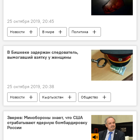
25 октября 2019, 20:45
Новости
В мире
Политика
экономика
Вероника Никишина
соглашение
Китай
ЕАЭС
В Бишкеке задержан следователь,
вымогавший взятку у женщины
25 октября 2019, 20:38
Новости
Кыргызстан
Общество
женщины
МВД
задержание
взятка
вымогательство
Зверев: Минобороны знает, что США
отрабатывают ядерную бомбардировку
России