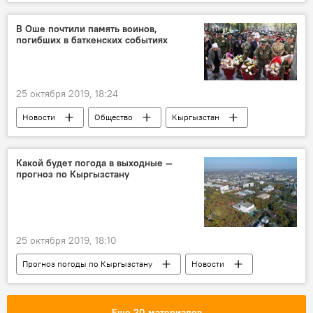
Москва
СНГ
премьер-министр
заседание
В Оше почтили память воинов,
погибших в баткенских событиях
25 октября 2019, 18:24
Новости
Общество
Кыргызстан
баткенские события
погибшие
память
Какой будет погода в выходные —
прогноз по Кыргызстану
25 октября 2019, 18:10
Прогноз погоды по Кыргызстану
Новости
Общество
Кыргызстан
прогноз погоды
Еще 20 материалов