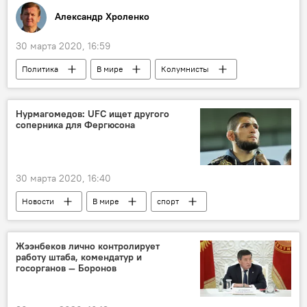
Александр Хроленко
30 марта 2020, 16:59
Политика
В мире
Колумнисты
террорист
Афганистан
Боевики
Центральная Азия
Нурмагомедов: UFC ищет другого
соперника для Фергюсона
30 марта 2020, 16:40
Новости
В мире
спорт
Хабиб Нурмагомедов
Тони Фергюсон
бой
Жээнбеков лично контролирует
работу штаба, комендатур и
госорганов — Боронов