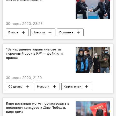
30 марта 2020, 23:26
В мире
Новости
Политика
США
Дональд Трамп
Владимир Путин
разговор
"За нарушение карантина светит
тюремный срок в КР" — фейк или
Распространение нового коронавируса COVID-19 в мире
правда
Россия
30 марта 2020, 21:50
Общество
Новости
Кыргызстан
Карантин
Владимир Плужник
штаб
коронавирус
Кыргызстанцы могут поучаствовать в
песенном конкурсе к Дню Победы,
Чрезвычайное положение в Кыргызстане
сидя дома