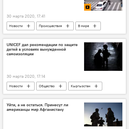
Коронавирус проник в Кыргызстан
Коронавирус в Кыргызстане
30 марта 2020, 17:41
Чрезвычайное положение в Кыргызстане
Новости
Происшествия
В мире
Азия
Мультимедиа
видео
Китай
отец
ребенок
UNICEF дал рекомендации по защите
детей в условиях вынужденной
реакция
наезд
автомобиль
самоизоляции
30 марта 2020, 17:14
Новости
Общество
Кыргызстан
Уйти, а не остаться. Принесут ли
американцы мир Афганистану