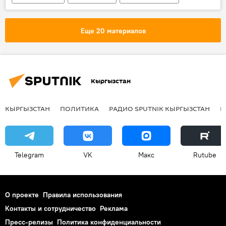
Коронавирус проник в Кыргызстан
Коронавирус в Кыргызстане
Еще 20 материалов
Коронавирус - 2020
коронавирус
Кубатбек Боронов
иностранец
въезд
Кыргызстан
КЫРГЫЗСТАН
ПОЛИТИКА
РАДИО SPUTNIK КЫРГЫЗСТАН
Р
Telegram
VK
Макс
Rutube
О проекте
Правила использования
Контакты и сотрудничество
Реклама
Пресс-релизы
Политика конфиденциальности