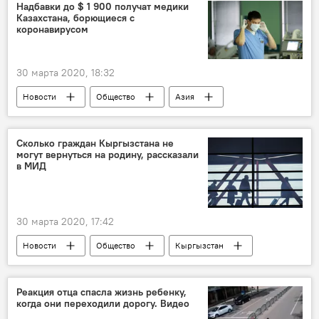
Коронавирус - 2020
Бишкек
Надбавки до $ 1 900 получат медики
Казахстана, борющиеся с
водитель
пропуск
подделка
коронавирусом
30 марта 2020, 18:32
Новости
Общество
Азия
В мире
Казахстан
медики
надбавка
зарплата
Сколько граждан Кыргызстана не
могут вернуться на родину, рассказали
Распространение нового коронавируса COVID-19 в мире
в МИД
30 марта 2020, 17:42
Новости
Общество
Кыргызстан
МИД
соотечественники
возвращение
авиасообщение
Реакция отца спасла жизнь ребенку,
когда они переходили дорогу. Видео
Режим ЧС в Кыргызстане — что это значит