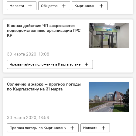
Новости
Общество
Кыргызстан
видео
Мультимедиа
Бишкек
смог
воздух
экология
В зонах действия ЧП закрываются
подведомственные организации ГРС
Чрезвычайное положение в Кыргызстане
КР
30 марта 2020, 19:08
Чрезвычайное положение в Кыргызстане
Общество
Aлерт
Кыргызстан
Коронавирус - 2020
Бишкек
Солнечно и жарко — прогноз погоды
по Кыргызстану на 31 марта
закрытие
ГРС
30 марта 2020, 18:56
Прогноз погоды по Кыргызстану
Новости