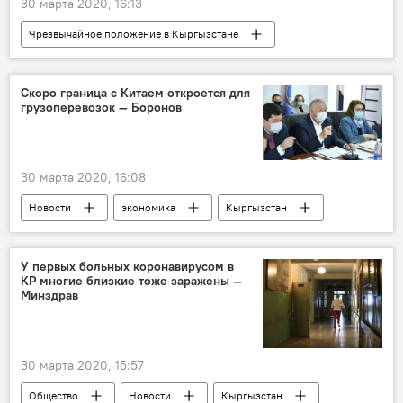
30 марта 2020, 16:13
Чрезвычайное положение в Кыргызстане
Коронавирус в Кыргызстане
Новости
Общество
Кыргызстан
Политика
Скоро граница с Китаем откроется для
грузоперевозок — Боронов
Коронавирус - 2020
Бишкек
Сооронбай Жээнбеков
штаб
работа
30 марта 2020, 16:08
Новости
экономика
Кыргызстан
Режим чрезвычайной ситуации в Кыргызстане из-за коронавируса
Чрезвычайное положение в Кыргызстане
У первых больных коронавирусом в
КР многие близкие тоже заражены —
коронавирус
Кубатбек Боронов
Минздрав
Китай
граница
закрытие
Коронавирус в Кыргызстане
30 марта 2020, 15:57
Общество
Новости
Кыргызстан