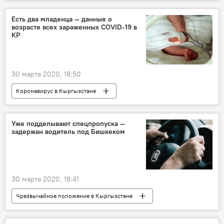
Общество
Кыргызстан
прогноз погоды
Есть два младенца — данные о
возрасте всех зараженных COVID-19 в
КР
30 марта 2020, 18:50
Коронавирус в Кыргызстане
Коронавирус проник в Кыргызстан
Сколько всего зараженных коронавирусом в Кыргызстане
Уже подделывают спецпропуска —
задержан водитель под Бишкеком
Новости
Общество
Кыргызстан
Коронавирус - 2020
возраст
коронавирус
здоровье
30 марта 2020, 18:41
кыргызстанцы
Чрезвычайное положение в Кыргызстане
Общество
Новости
Кыргызстан