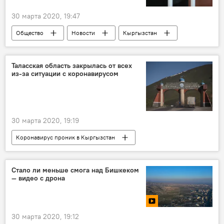
30 марта 2020, 19:47
Общество
Новости
Кыргызстан
Нарын
суд
МВД
арест
убийство
Таласская область закрылась от всех
из-за ситуации с коронавирусом
30 марта 2020, 19:19
Коронавирус проник в Кыргызстан
Сколько всего зараженных коронавирусом в Кыргызстане
Коронавирус в Кыргызстане
Новости
Стало ли меньше смога над Бишкеком
— видео с дрона
Общество
Кыргызстан
Коронавирус - 2020
Таласская область
закрытие
граница
коронавирус
30 марта 2020, 19:12