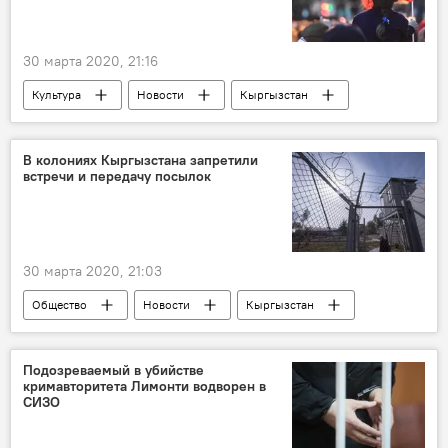
30 марта 2020, 21:16
Культура
Новости
Кыргызстан
конкурс
День Победы
75-летие Победы в Великой Отечественной войне
В колониях Кыргызстана запретили
встречи и передачу посылок
30 марта 2020, 21:03
Общество
Новости
Кыргызстан
Чрезвычайное положение в Кыргызстане
Подозреваемый в убийстве
кримавторитета Лимонти водворен в
СИЗО