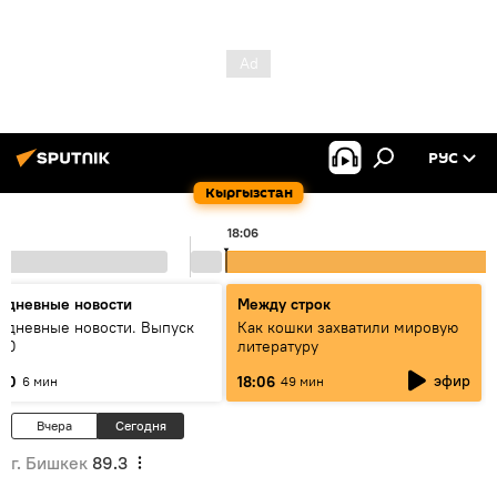
РУС
Кыргызстан
18:06
едневные новости
Между строк
едневные новости. Выпуск
Как кошки захватили мировую
:00
литературу
эфир
:00
18:06
6 мин
49 мин
Вчера
Сегодня
г. Бишкек
89.3