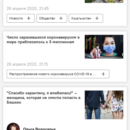
26 апреля 2020, 21:45
Новости
Общество
Кыргызстан
Культура
филармония
СНГ
популярность
рейтинг
Число заразившихся коронавирусом в
мире приблизилось к 3 миллионам
26 апреля 2020, 21:15
Распространение нового коронавируса COVID-19 в мире
Новости
Общество
В мире
Коронавирус - 2020
пандемия
"Спасибо карантину, я влюбилась!" —
женщина, которая не смогла попасть в
ситуация
количество
коронавирус
Бишкек
Ольга Волосатых