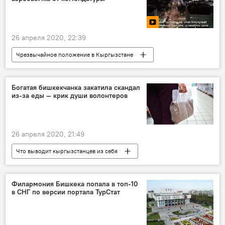
26 апреля 2020, 22:39
Чрезвычайное положение в Кыргызстане
Новости
Общество
Кыргызстан
видео
Мультимедиа
Бишкек
Богатая бишкекчанка закатила скандал
из-за еды — крик души волонтеров
ночь
дрон
26 апреля 2020, 21:49
Что выводит кыргызстанцев из себя
Общество
Кыргызстан
помощь
благотворительность
фонд
Филармония Бишкека попала в топ-10
в СНГ по версии портала ТурСтат