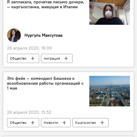
Я заплакала, прочитав письмо дочери,
— кыргызстанка, живущая в Италии
Нургуль Максутова
26 апреля 2020, 16:09
Общество
миграция
Распространение нового коронавируса COVID-19 в мире
Италия
коронавирус
Кыргызстан
Это фейк — комендант Бишкека о
возобновлении работы организаций с
1 мая
26 апреля 2020, 15:52
Общество
Новости
Кыргызстан
Бишкек
фейк
работа