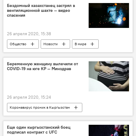
Когда закончится карантин в Кыргызстане — об отмене режима ЧП
Бездомный казахстанец застрял в
вентиляционной шахте — видео
Чрезвычайное положение в Кыргызстане
спасения
Коронавирус - 2020
26 апреля 2020, 15:38
Общество
Новости
В мире
Азия
Казахстан
Нур-Султан
шахта
спасение
Беременную женщину вылечили от
COVID-19 на юге КР — Минздрав
26 апреля 2020, 15:24
Коронавирус проник в Кыргызстан
Коронавирус в Кыргызстане
Новости
Общество
Кыргызстан
Еще один кыргызстанский боец
подписал контракт с UFC
Коронавирус - 2020
Карантин