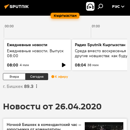
РУС
Кыргызстан
00:00
01:00
Ежедневные новости
Радио Sputnik Кыргызстан
Ежедневные новости. Выпуск
Среда вместо воскресенья и
08:00
другие новшества: как будут
проходить выборы в КР?
08:00
08:04
4 мин
38 мин
Вчера
Сегодня
К эфиру
г. Бишкек
89.3
Новости от 26.04.2020
Ночной Бишкек в комендантский час —
аэросъемка от комендатуры