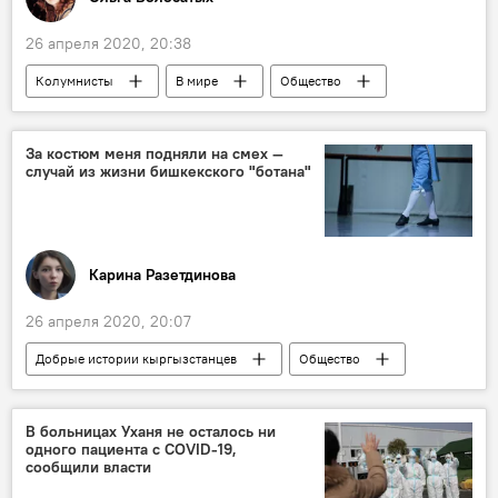
26 апреля 2020, 20:38
Колумнисты
В мире
Общество
Карантин
Бишкек
Москва
Египет
встреча
любовь
За костюм меня подняли на смех —
случай из жизни бишкекского "ботана"
Карина Разетдинова
26 апреля 2020, 20:07
Добрые истории кыргызстанцев
Общество
Кыргызстан
Бишкек
школа
отношения
конкурс
театр
В больницах Уханя не осталось ни
одного пациента с COVID-19,
костюмы
образ
сообщили власти