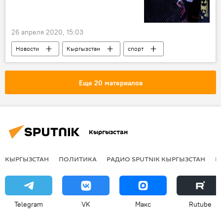
коронавирус
обсервация
26 апреля 2020, 15:03
Новости
Кыргызстан
спорт
кыргызстанец
UFC
контракты
подписание
Еще 20 материалов
Кыргызстан
КЫРГЫЗСТАН
ПОЛИТИКА
РАДИО SPUTNIK КЫРГЫЗСТАН
Р
Telegram
VK
Макс
Rutube