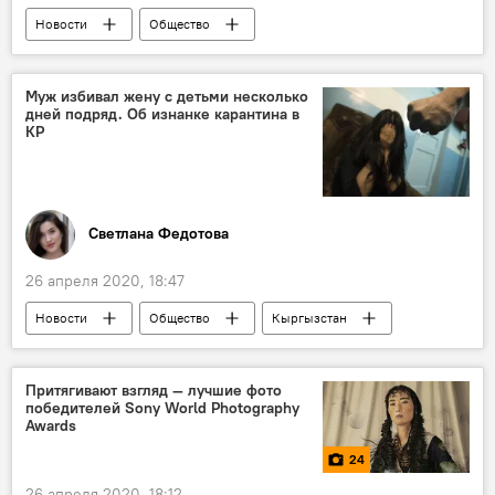
Новости
Общество
Прогноз погоды по Кыргызстану
Муж избивал жену с детьми несколько
дней подряд. Об изнанке карантина в
КР
Светлана Федотова
26 апреля 2020, 18:47
Новости
Общество
Кыргызстан
фонд
благотворительность
помощь
рак
Притягивают взгляд — лучшие фото
победителей Sony World Photography
Awards
24
26 апреля 2020, 18:12