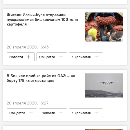
Коронавирус в Кыргызстане
Новости
Общество
Кыргызстан
Жители Иссык-Куля отправили
нуждающимся бишкекчанам 100 тонн
Коронавирус - 2020
ЦСМ
картофеля
Карантин
заражение
медики
коронавирус
26 апреля 2020, 16:45
Новости
Общество
Кыргызстан
Коронавирус - 2020
Иссык-Кульская область
картофель
В Бишкек прибыл рейс из ОАЭ — на
борту 178 кыргызстанцев
помощь
население
Коронавирус в Кыргызстане
26 апреля 2020, 16:27
Общество
Новости
Кыргызстан