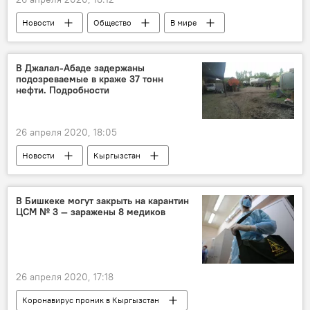
Новости
Общество
В мире
Культура
фото
Мультимедиа
конкурс
В Джалал-Абаде задержаны
подозреваемые в краже 37 тонн
нефти. Подробности
26 апреля 2020, 18:05
Новости
Кыргызстан
Происшествия
Ноокенский район
нефть
задержание
кража
В Бишкеке могут закрыть на карантин
ЦСМ № 3 — заражены 8 медиков
милиция
26 апреля 2020, 17:18
Коронавирус проник в Кыргызстан