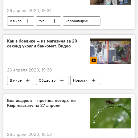
26 апреля 2020, 19:31
В мире
Ухань
коронавирус
выздоровление
пациент
Распространение нового коронавируса COVID-19 в мире
Как в боевике — из магазина за 20
секунд украли банкомат. Видео
Новости
Общество
Коронавирус - 2020
26 апреля 2020, 19:30
В мире
Общество
Новости
Урал
банкомат
похищение
деньги
видео
Мультимедиа
Без осадков — прогноз погоды по
Кыргызстану на 27 апреля
26 апреля 2020, 18:58