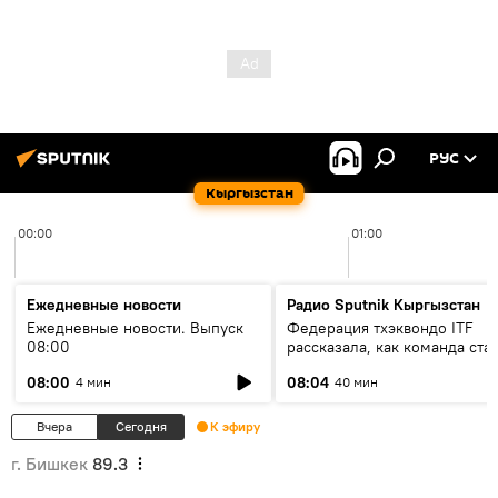
РУС
Кыргызстан
00:00
01:00
Ежедневные новости
Радио Sputnik Кыргызстан
Ежедневные новости. Выпуск
Федерация тхэквондо ITF
08:00
рассказала, как команда ста
жертвой мошенников
08:00
08:04
4 мин
40 мин
Вчера
Сегодня
К эфиру
г. Бишкек
89.3