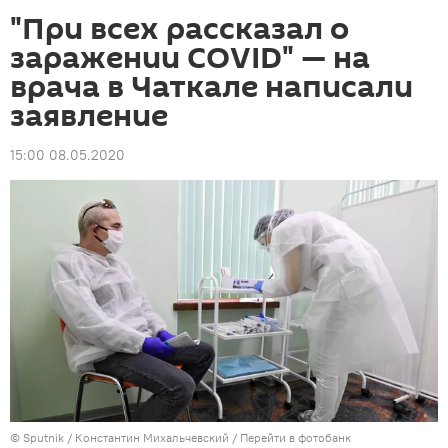
"При всех рассказал о
заражении COVID" — на
врача в Чаткале написали
заявление
15:00 08.05.2020
©
Sputnik
/ Константин Михальчевский
/
Перейти в фотобанк