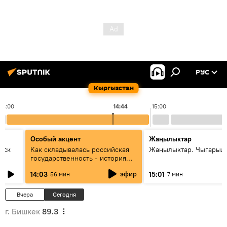
РУС
Кыргызстан
14:00
14:44
15:00
Особый акцент
Жаңылыктар
уск
Как складывалась российская
Жаңылыктар. Чыгарыл
государственность - история
России и геополитика Евразии
эфир
14:03
15:01
56 мин
7 мин
глазами аналитиков
Вчера
Сегодня
г. Бишкек
89.3