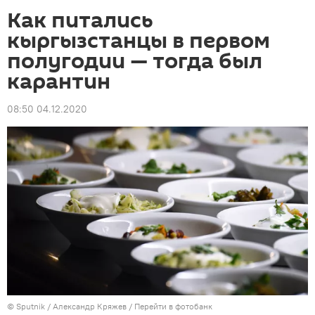
Как питались
кыргызстанцы в первом
полугодии — тогда был
карантин
08:50 04.12.2020
©
Sputnik
/ Александр Кряжев
/
Перейти в фотобанк