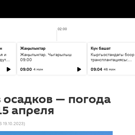
02:00
н
Жаңылыктар
Күн башат
я и
Жаңылыктар. Чыгарылыш
Кыргызстандагы боор
дут
09:00
трансплантациясы:
жетишкендиктер жана
09:00
09:04
4 мин
46 мин
келечеги
з осадков — погода
15 апреля
6 19.10.2023
)