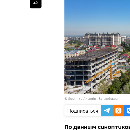
©
Sputnik / Акылбек Батырбеков
Подписаться
По данным синоптиков,