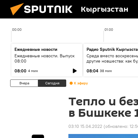
Кыргызстан
00:00
01:00
Ежедневные новости
Радио Sputnik Кыргызста
Ежедневные новости. Выпуск
Среда вместо воскресень
08:00
другие новшества: как бу
проходить выборы в КР?
08:00
08:04
4 мин
38 мин
Вчера
Сегодня
К эфиру
Тепло и бе
в Бишкеке 
03:10 15.04.2022
(обновлено:
12:5