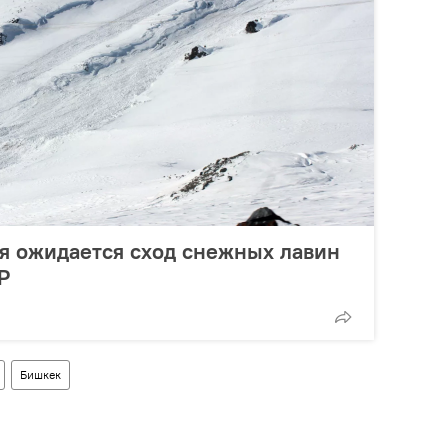
ня ожидается сход снежных лавин
Р
Бишкек