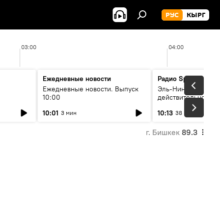
РУС
КЫРГ
03:00
04:00
Ежедневные новости
Радио Sputnik Кыр
Ежедневные новости. Выпуск
Эль-Ниньо, жара и 
10:00
действительно вли
 өнүгүү
погоду в Кыргызст
10:01
10:13
3 мин
38 мин
г. Бишкек
89.3