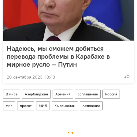
Надеюсь, мы сможем добиться
перевода проблемы в Карабахе в
мирное русло — Путин
20 сентября 2023, 18:43
В мире
Азербайджан
Армения
соглашение
Россия
мир
проект
МИД
Кыргызстан
заявление