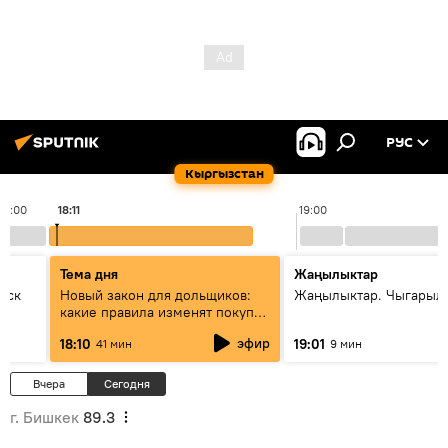
РУС
Кыргызстан
18:00
18:11
19:00
Тема дня
Жаңылыктар
уск
Новый закон для дольщиков:
Жаңылыктар. Чыгарыл
какие правила изменят покупку
квартир
эфир
18:10
19:01
41 мин
9 мин
Вчера
Сегодня
г. Бишкек
89.3