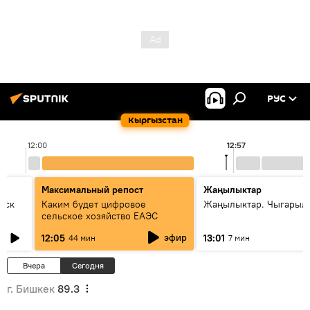
РУС
Кыргызстан
12:00
12:57
Максимальный репост
Жаңылыктар
уск
Каким будет цифровое
Жаңылыктар. Чыгарыл
сельское хозяйство ЕАЭС
эфир
12:05
13:01
44 мин
7 мин
Вчера
Сегодня
г. Бишкек
89.3