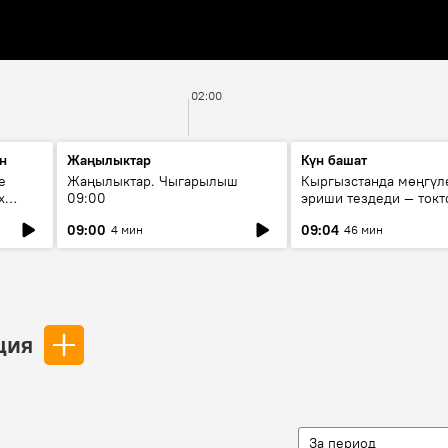
02:00
н
Жаңылыктар
Күн башат
е
Жаңылыктар. Чыгарылыш
Кыргызстанда мөңгүл
х
09:00
эриши тездеди — токт
мүмкүн эмеспи?
09:00
09:04
4 мин
46 мин
ция
За период