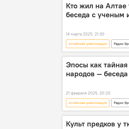
Кто жил на Алтае 
беседа с ученым 
14 марта 2025, 21:30
Алтайская цивилизация
Радио Sp
история
археология
Эпосы как тайная
народов — беседа
21 февраля 2025, 20:20
Алтайская цивилизация
Радио Sp
сказитель
сказание
Особый акцент
Культ предков у 