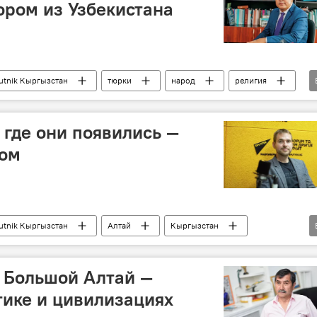
ором из Узбекистана
utnik Кыргызстан
тюрки
народ
религия
традиции
история
Центральная Азия
 где они появились —
гом
utnik Кыргызстан
Алтай
Кыргызстан
хеология
Особый акцент
Николай Серёгин
 Большой Алтай —
тике и цивилизациях