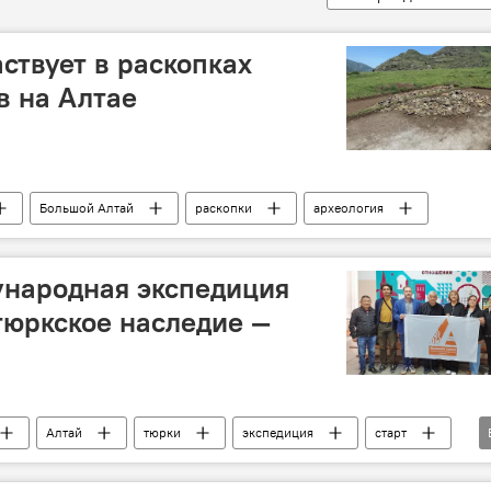
ствует в раскопках
в на Алтае
Большой Алтай
раскопки
археология
ународная экспедиция
тюркское наследие —
Алтай
тюрки
экспедиция
старт