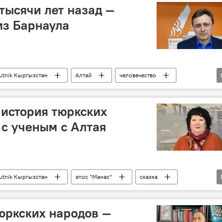
тысячи лет назад —
из Барнаула
utnik Кыргызстан
Алтай
человечество
тюрки
Особый акцент
Барнаул
 история тюркских
 с ученым с Алтая
utnik Кыргызстан
эпос "Манас"
сказка
фольклор
тюрки
Кыргызстан
тюркских народов —