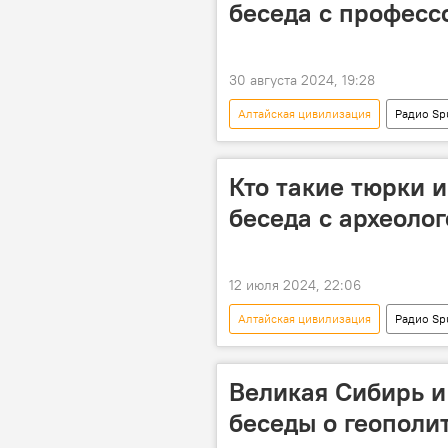
беседа с професс
30 августа 2024, 19:28
Алтайская цивилизация
Радио Sp
шаманы
мусульмане
Особый акцент
Кто такие тюрки и
беседа с археоло
12 июля 2024, 22:06
Алтайская цивилизация
Радио Sp
тюрки
история
ар
Великая Сибирь и
беседы о геополи