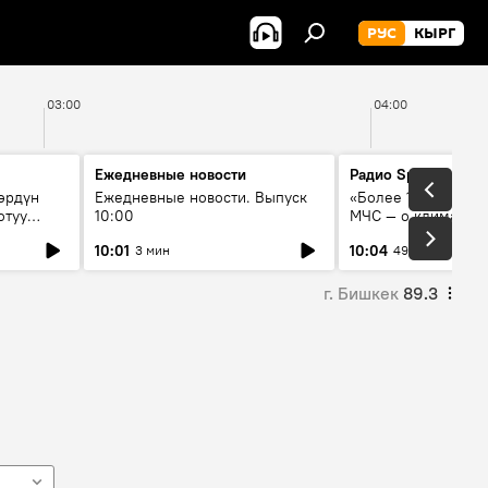
РУС
КЫРГ
03:00
04:00
Ежедневные новости
Радио Sputnik Кыр
өрдүн
Ежедневные новости. Выпуск
«Более 1200 сёл в 
отуу
10:00
МЧС — о климате, 
системе оповещен
10:01
10:04
3 мин
49 мин
населения
г. Бишкек
89.3