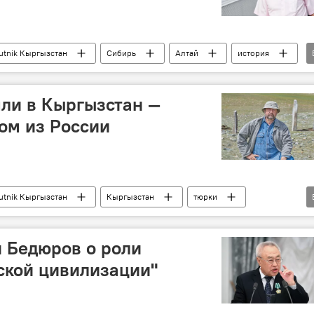
utnik Кыргызстан
Сибирь
Алтай
история
центр
Особый акцент
ли в Кыргызстан —
гом из России
utnik Кыргызстан
Кыргызстан
тюрки
кочевники
Культура
Особый акцент
 Бедюров о роли
ской цивилизации"