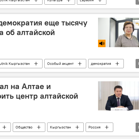
рина Кензина
Наталья Токова
Особый акцент
демократия еще тысячу
а об алтайской
utnik Кыргызстан
Особый акцент
демократия
Кыргызстан
Культура
Общество
л на Алтае и
ить центр алтайской
Общество
Кыргызстан
Россия
р
памятник
эпос "Манас"
Талант Мамытов