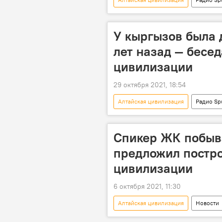
Алтай
кочевники
И
У кыргызов была 
лет назад — бесед
цивилизации
29 октября 2021, 18:54
Алтайская цивилизация
Радио Sp
история
кыргызы
Спикер ЖК побыва
предложил постро
цивилизации
6 октября 2021, 11:30
Алтайская цивилизация
Новости
В мире
Алтай
цент