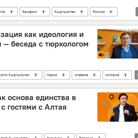
нтр
брифинг
Кыргызстан
Россия
зация как идеология и
 — беседа с тюркологом
utnik Кыргызстан
тюрки
славяне
история
ство
Особый акцент
ак основа единства в
с гостями с Алтая
utnik Кыргызстан
Культура
Евразия