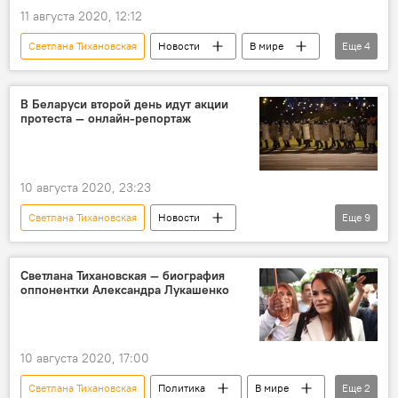
столкновения
11 августа 2020, 12:12
Светлана Тихановская
Новости
В мире
Еще
4
Политика
Беларусь
Литва
Акции протеста после выборов президента Беларуси
В Беларуси второй день идут акции
протеста — онлайн-репортаж
10 августа 2020, 23:23
Светлана Тихановская
Новости
Еще
9
Происшествия
В мире
Минск
Беларусь
выборы
Светлана Тихановская — биография
оппонентки Александра Лукашенко
Александр Лукашенко
президент
Акции протеста после выборов президента Беларуси
столкновения
10 августа 2020, 17:00
Светлана Тихановская
Политика
В мире
Еще
2