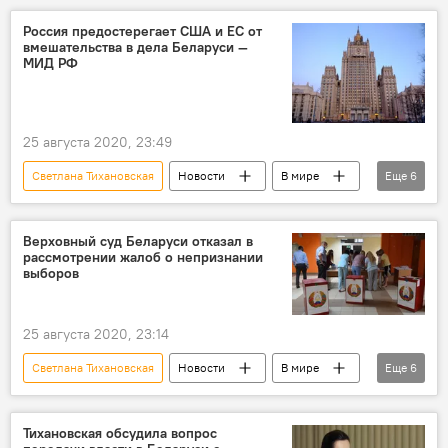
Акции протеста после выборов президента Беларуси
Россия предостерегает США и ЕС от
вмешательства в дела Беларуси —
МИД РФ
25 августа 2020, 23:49
Светлана Тихановская
Новости
В мире
Еще
6
Политика
Беларусь
выборы
итог
отказ
Верховный суд Беларуси отказал в
рассмотрении жалоб о непризнании
Акции протеста после выборов президента Беларуси
выборов
25 августа 2020, 23:14
Светлана Тихановская
Новости
В мире
Еще
6
Политика
Беларусь
выборы
итог
отказ
Тихановская обсудила вопрос