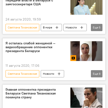
передачи власти в Беларуси с
Акции протеста после выборов президента Беларуси
замгоссекретаря США
24 августа 2020, 19:59
Светлана Тихановская
В мире
Новости
Еще
5
Политика
Беларусь
США
власть
Я осталась слабой женщиной —
видеообращение оппонентки
Акции протеста после выборов президента Беларуси
президента Беларуси
11 августа 2020, 17:06
Светлана Тихановская
Новости
Еще
8
Политика
В мире
Беларусь
видеообращение
протест
видео
Главная оппонентка президента
Беларуси Светлана Тихановская
Мультимедиа
покинула страну
Акции протеста после выборов президента Беларуси