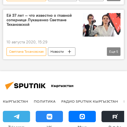
Справки
биография
Ей 37 лет — что известно о главной
сопернице Лукашенко Светлане
Тихановской
10 августа 2020, 15:29
Светлана Тихановская
Новости
Еще
5
Общество
В мире
Беларусь
выборы
биография
факты
Кыргызстан
КЫРГЫЗСТАН
ПОЛИТИКА
РАДИО SPUTNIK КЫРГЫЗСТАН
Р