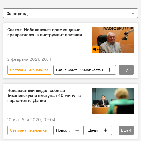
За период
Светов: Нобелевская премия давно
превратилась в инструмент влияния
2 февраля 2021, 20:11
Светлана Тихановская
Радио Sputnik Кыргызстан
Еще
7
В мире
Политика
Литва
Беларусь
Нобелевская премия
Неизвестный выдал себя за
Тихановскую и выступал 40 минут в
давление
Россия
парламенте Дании
10 октября 2020, 09:04
Светлана Тихановская
Новости
Дания
Еще
4
парламент
заседание
курьез