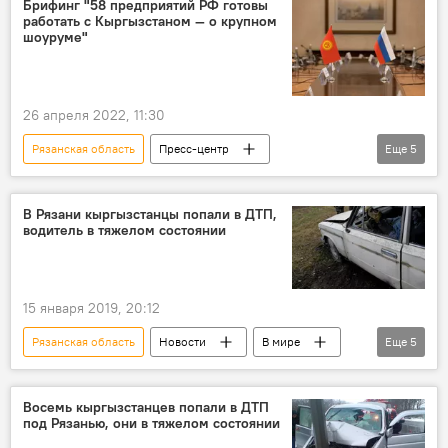
Брифинг "58 предприятий РФ готовы
работать с Кыргызстаном — о крупном
импорт
шоуруме"
26 апреля 2022, 11:30
Рязанская область
Пресс-центр
Еще
5
Пресс-анонс
Кыргызстан
Россия
бизнес
брифинг
В Рязани кыргызстанцы попали в ДТП,
водитель в тяжелом состоянии
15 января 2019, 20:12
Рязанская область
Новости
В мире
Еще
5
Происшествия
Россия
миграция
ДТП
Кыргызстан
Восемь кыргызстанцев попали в ДТП
под Рязанью, они в тяжелом состоянии