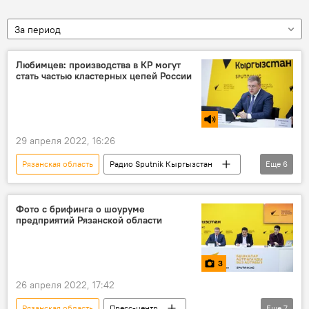
За период
Любимцев: производства в КР могут
стать частью кластерных цепей России
29 апреля 2022, 16:26
Рязанская область
Радио Sputnik Кыргызстан
Еще
6
Кыргызстан
Николай Любимов
Россия
экономика
производство
Фото с брифинга о шоуруме
предприятий Рязанской области
предприятие
3
26 апреля 2022, 17:42
Рязанская область
Пресс-центр
Еще
7