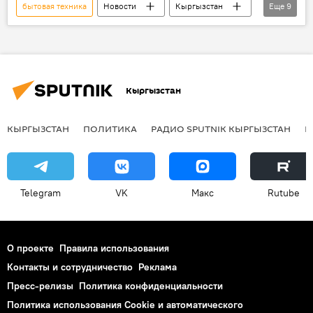
бытовая техника
Новости
Кыргызстан
Еще
9
Общество
Национальный статистический комитет
телевизор
мобильный телефон
Кыргызстан
потребление
статистика
автомобиль
холодильник
КЫРГЫЗСТАН
ПОЛИТИКА
РАДИО SPUTNIK КЫРГЫЗСТАН
Р
Радио Sputnik Кыргызстан
Telegram
VK
Макс
Rutube
О проекте
Правила использования
Контакты и сотрудничество
Реклама
Пресс-релизы
Политика конфиденциальности
Политика использования Cookie и автоматического