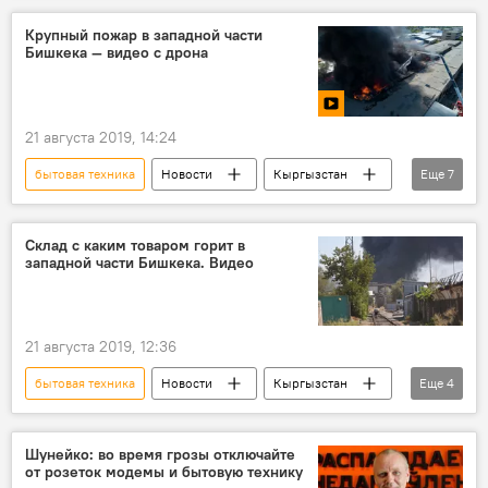
Кыргызстан
электричество
ущерб
Крупный пожар в западной части
Бишкека — видео с дрона
суд
претензии
21 августа 2019, 14:24
бытовая техника
Новости
Кыргызстан
Еще
7
Происшествия
видео
Мультимедиа
Бишкек
пожар
склад
Склад с каким товаром горит в
западной части Бишкека. Видео
Крупный пожар на складе бытовой техники в Бишкеке
21 августа 2019, 12:36
бытовая техника
Новости
Кыргызстан
Еще
4
Происшествия
кыргызстанцы
пожар
склад
Шунейко: во время грозы отключайте
от розеток модемы и бытовую технику