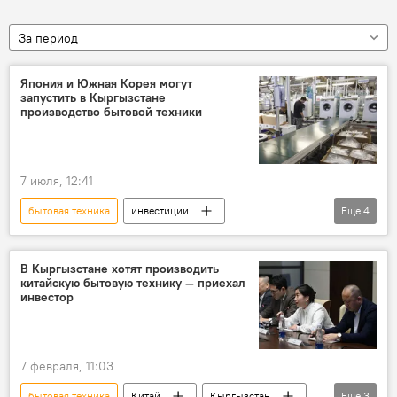
За период
Япония и Южная Корея могут
запустить в Кыргызстане
производство бытовой техники
7 июля, 12:41
бытовая техника
инвестиции
Еще
4
Кыргызстан
Япония
ЕАЭС
Южная Корея
В Кыргызстане хотят производить
китайскую бытовую технику — приехал
Национальное агентство по инвестициям
инвестор
7 февраля, 11:03
бытовая техника
Китай
Кыргызстан
Еще
3