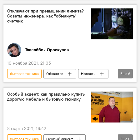
Россия
Европа
Bloomberg
Отключают при превышении лимита?
Советы инженера, как "обмануть"
Владимир Путин
газ
друзья
счетчик
Таалайбек Ороскулов
10 ноября 2021, 21:05
бытовая техника
Общество
Новости
Еще
6
счетчик
мощность
обогреватель
Утепление, отопление и экономия энергии — советы экспертов
Особый акцент: как правильно купить
дорогую мебель и бытовую технику
выключение
экономика
8 марта 2021, 16:42
бытовая техника
Особый акцент
Еще
6