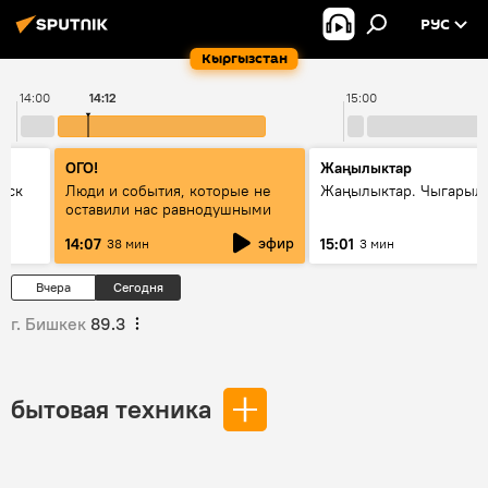
РУС
Кыргызстан
14:00
14:12
15:00
ОГО!
Жаңылыктар
уск
Люди и события, которые не
Жаңылыктар. Чыгарыл
оставили нас равнодушными
эфир
14:07
15:01
38 мин
3 мин
Вчера
Сегодня
г. Бишкек
89.3
бытовая техника