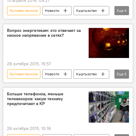
13 апреля 2016, 09:27
бытовая техника
Новости
Кыргызстан
Еще
4
Происшествия
Узген
МЧС
молния
Вопрос энергетикам: кто отвечает за
низкое напряжение в сетях?
28 октября 2015, 16:57
бытовая техника
Новости
Кыргызстан
Еще
5
Общество
электричество
ответственность
напряжение
Больше телефонов, меньше
телевизоров: какую технику
энергораспределительная компания
предпочитают в КР
26 октября 2015, 10:18