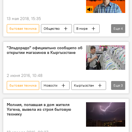
13 мая 2018, 15:35
бытовая техника
Общество
В мире
Еще
4
Радио Sputnik Кыргызстан
погода
дождь
гроза
"Эльдорадо" официально сообщило об
открытии магазинов в Кыргызстане
2 июня 2016, 10:48
бытовая техника
Новости
Кыргызстан
Еще
3
Общество
магазин
открытие
Молния, попавшая в дом жителя
Узгена, вывела из строя бытовую
технику