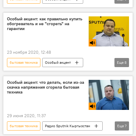
Радио Sputnik Кыргызстан
мебель
покупка
гарантия
срок
Особый акцент: как правильно купить
обогреватель и не "сгореть" на
ремонт
гарантии
23 ноября 2020, 12:48
бытовая техника
Особый акцент
Еще
8
Радио Sputnik Кыргызстан
Общество
срок
продавец
покупатель
Особый акцент: что делать, если из-за
скачка напряжения сгорела бытовая
ремонт
замена
техника
Юридическая консультация с Владимиром Плужником
29 июня 2020, 11:37
бытовая техника
Радио Sputnik Кыргызстан
Еще
7
Особый акцент
Общество