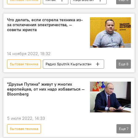
производство
кабмин
Адылбек Касымалиев
Что делать, если сгорела техника из-
за отключения электричества, —
советы юриста
14 ноября 2022, 18:32
бытовая техника
Радио Sputnik Кыргызстан
Еще
8
Особый акцент
электричество
отключение
поставщик
"Друзья Путина" живут у многих
европейцев, от них надо избавиться —
потребитель
Кыргызстан
Bloomberg
Владимир Плужник
Юридическая консультация с Владимиром Плужником
5 июля 2022, 14:33
бытовая техника
Еще
7
Спецоперация России по защите Донбасса