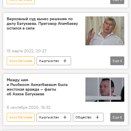
Переселение памирских кыргызов в Кыргызстан
Алмазбек Атамбаев
колония
Верховный суд вынес решение по
делу Батукаева. Приговор Атамбаеву
Верховный суд КР
приговор
остался в силе
15 марта 2022, 20:27
Азиз Батукаев
Кыргызстан
Еще
4
Алмазбек Атамбаев
Индира Джолдубаева
Верховный суд КР
Политика
Между ним
и Рысбеком Акматбаевым была
жестокая вражда — факты
об Азизе Батукаеве
6 сентября 2020, 16:32
Азиз Батукаев
Кыргызстан
Общество
Еще
6
Задержания по делу о "раке" Азиза Батукаева