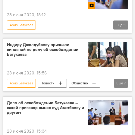
приговор
Отставка Индиры Джолдубаевой с поста генпрокурора
23 июня 2020, 18:12
Суд по делу Алмазбека Атамбаева
Азиз Батукаев
Еще
11
Задержания по делу о "раке" Азиза Батукаева
Суд по делу Алмазбека Атамбаева
Новости
Индиру Джолдубаеву признали
виновной по делу об освобождении
Общество
Происшествия
Батукаева
Кыргызстан
фото
Мультимедиа
Алмазбек Атамбаев
освобождение
23 июня 2020, 15:56
приговор
Азиз Батукаев
Новости
Общество
Еще
7
Кыргызстан
Политика
Индира Джолдубаева
приговор
Дело об освобождении Батукаева —
какой приговор вынес суд Атамбаеву и
суд
другим
Задержания по делу о "раке" Азиза Батукаева
Аида Салянова
23 июня 2020, 15:34