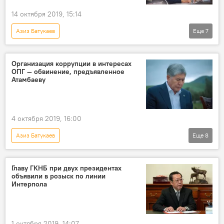
14 октября 2019, 15:14
Азиз Батукаев
Еще
7
Задержания по делу о "раке" Азиза Батукаева
Новости
Общество
Кыргызстан
Организация коррупции в интересах
ОПГ — обвинение, предъявленное
Алмазбек Атамбаев
отказ
суд
Атамбаеву
4 октября 2019, 16:00
Азиз Батукаев
Еще
8
Задержания по делу о "раке" Азиза Батукаева
Суд по делу Алмазбека Атамбаева
Новости
Главу ГКНБ при двух президентах
объявили в розыск по линии
Кыргызстан
Происшествия
Интерпола
Генеральная прокуратура
Алмазбек Атамбаев
суд
1 октября 2019, 14:07