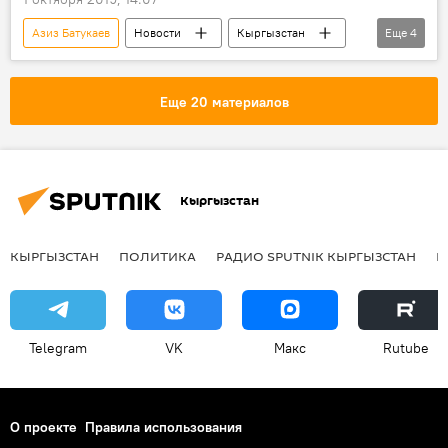
Азиз Батукаев
Новости
Кыргызстан
Еще
4
Происшествия
Генеральная прокуратура
уголовное дело
Еще 20 материалов
Задержания по делу о "раке" Азиза Батукаева
Кыргызстан
КЫРГЫЗСТАН
ПОЛИТИКА
РАДИО SPUTNIK КЫРГЫЗСТАН
Р
Telegram
VK
Макс
Rutube
О проекте
Правила использования