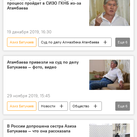
процесс пройдет в СИЗО ГКНБ из-за
суд
домашний арест
обвинение
Атамбаева
19 декабря 2019, 16:30
Азиз Батукаев
Суд по делу Алмазбека Атамбаева
Еще
6
Новости
Общество
Кыргызстан
Происшествия
Алмазбек Атамбаев
Атамбаева привезли на суд по делу
Батукаева — фото, видео
суд
29 ноября 2019, 15:45
Азиз Батукаев
Новости
Общество
Еще
6
Кыргызстан
Алмазбек Атамбаев
суд
Задержание Алмазбека Атамбаева
В России допрошена сестра Азиза
Батукаева — что она рассказала
президент
ГКНБ