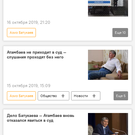
16 октября 2019, 21:20
Азиз Батукаев
Еще
10
Задержания по делу о "раке" Азиза Батукаева
Новости
Общество
Россия
Атамбаев не приходит в суд —
слушания проходят без него
В мире
Алмазбек Атамбаев
допрос
суд
следствие
Кыргызстан
15 октября 2019, 15:09
Азиз Батукаев
Общество
Новости
Еще
5
Политика
суд
Алмазбек Атамбаев
Суд по делу Алмазбека Атамбаева
Дело Батукаева — Атамбаев вновь
отказался явиться в суд
Кыргызстан