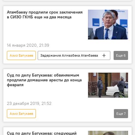
Новости
Общество
Кыргызстан
Алмазбек Атамбаев
суд
решение
Атамбаеву продлили срок заключения
в СИЗО ГКНБ еще на два месяца
удаление
14 января 2020, 21:39
Азиз Батукаев
Задержание Алмазбека Атамбаева
Еще
6
Новости
Общество
Кыргызстан
Алмазбек Атамбаев
ГКНБ
Суд по делу Батукаева: обвиняемым
продлили домашние аресты до конца
продление
февраля
23 декабря 2019, 21:52
Азиз Батукаев
Еще
7
Задержания по делу о "раке" Азиза Батукаева
Новости
Общество
Кыргызстан
Суд по делу Батукаева: следующий