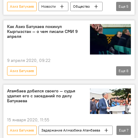
Азиз Батукаев
Новости
Общество
Еще
5
Кыргызстан
Задержание Алмазбека Атамбаева
Как Азиз Батукаев покинул
Кыргызстан — о чем писали СМИ 9
уголовное дело
суд
приговор
апреля
9 апреля 2020, 09:22
Азиз Батукаев
Еще
8
История одного дня из жизни Кыргызстана
Новости
Общество
Кыргызстан
Атамбаев добился своего — судья
удалил его с заседаний по делу
освобождение
дата
история
Батукаева
события
15 января 2020, 11:55
Азиз Батукаев
Задержание Алмазбека Атамбаева
Еще
7