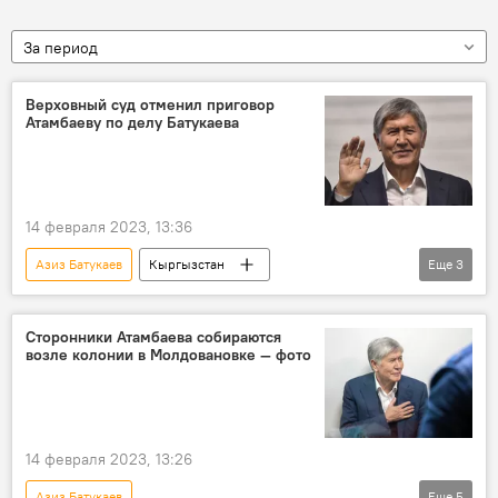
За период
Верховный суд отменил приговор
Атамбаеву по делу Батукаева
14 февраля 2023, 13:36
Азиз Батукаев
Кыргызстан
Еще
3
Алмазбек Атамбаев
Верховный суд КР
приговор
Сторонники Атамбаева собираются
возле колонии в Молдовановке — фото
14 февраля 2023, 13:26
Азиз Батукаев
Еще
5