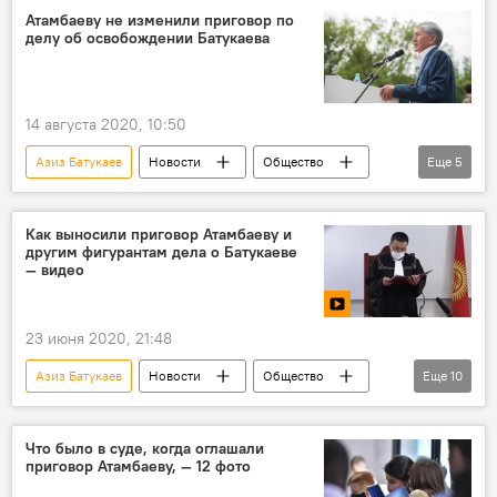
криминал
авторитет
Атамбаеву не изменили приговор по
делу об освобождении Батукаева
освобождение
президент
Алмазбек Атамбаев
14 августа 2020, 10:50
Азиз Батукаев
Новости
Общество
Еще
5
Политика
Кыргызстан
Алмазбек Атамбаев
суд
Как выносили приговор Атамбаеву и
другим фигурантам дела о Батукаеве
Суд по делу Алмазбека Атамбаева
— видео
23 июня 2020, 21:48
Азиз Батукаев
Новости
Общество
Еще
10
Кыргызстан
Политика
видео
Мультимедиа
Алмазбек Атамбаев
Что было в суде, когда оглашали
приговор Атамбаеву, — 12 фото
Индира Джолдубаева
суд