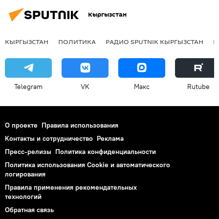
Кыргызстан
Тимур Сыдыков
Эрмек Кадыров
Тумар
КЫРГЫЗСТАН
ПОЛИТИКА
РАДИО SPUTNIK КЫРГЫЗСТАН
Р
Группа "Тумар" на конкурсах талантов
Telegram
VK
Макс
Rutube
О проекте
Правила использования
Контакты и сотрудничество
Реклама
Пресс-релизы
Политика конфиденциальности
Политика использования Cookie и автоматического
логирования
Правила применения рекомендательных
технологий
Обратная связь