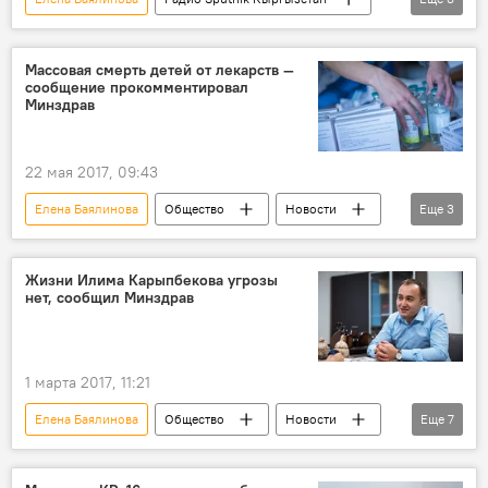
Актан Арым Кубат
клуб
кино
Геннадий Базаров
альтернатива
Массовая смерть детей от лекарств —
сообщение прокомментировал
кинематограф
Кыргызстан
Минздрав
Городская среда
22 мая 2017, 09:43
Елена Баялинова
Общество
Новости
Еще
3
Кыргызстан
дети
лекарства
Жизни Илима Карыпбекова угрозы
нет, сообщил Минздрав
1 марта 2017, 11:21
Елена Баялинова
Общество
Новости
Еще
7
Кыргызстан
Происшествия
Бишкек
Илим Карыпбеков
ДТП