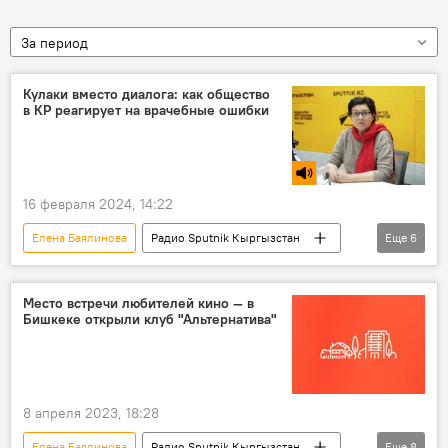
За период
Кулаки вместо диалога: как общество
в КР реагирует на врачебные ошибки
16 февраля 2024, 14:22
Елена Баялинова
Радио Sputnik Кыргызстан
Еще
6
врачи
Кыргызстан
закон
медики
защита
нападение
Место встречи любителей кино — в
Бишкеке открыли клуб "Альтернатива"
8 апреля 2023, 18:28
Елена Баялинова
Радио Sputnik Кыргызстан
Еще
8