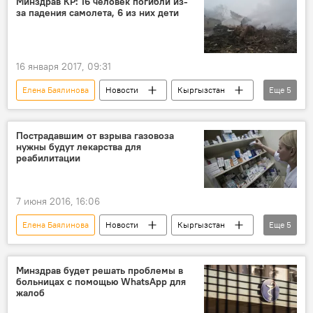
Минздрав КР: 16 человек погибли из-
за падения самолета, 6 из них дети
операция
ДТП с Илимом Карыпбековым
16 января 2017, 09:31
Елена Баялинова
Новости
Кыргызстан
Еще
5
Происшествия
пожар
самолет
гибель
Крушение Boeing 747 в Дача СУ
Пострадавшим от взрыва газовоза
нужны будут лекарства для
реабилитации
7 июня 2016, 16:06
Елена Баялинова
Новости
Кыргызстан
Еще
5
Общество
Взрыв газовоза по улице Фучика
Министерство здравоохранения КР
Минздрав будет решать проблемы в
больницах с помощью WhatsApp для
лекарства
пострадавшие
жалоб