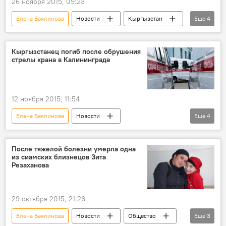
26 ноября 2015, 09:23
Елена Баялинова
Новости
Кыргызстан
Еще
4
Общество
Министерство здравоохранения КР
Кыргызстанец погиб после обрушения
стрелы крана в Калининграде
гражданин
Шестимиллионный житель КР
12 ноября 2015, 11:54
Елена Баялинова
Новости
Еще
4
Происшествия
В мире
Калининград
Следственный комитет РФ
После тяжелой болезни умерла одна
из сиамских близнецов Зита
гибель
Резаханова
29 октября 2015, 21:26
Елена Баялинова
Новости
Общество
Еще
3