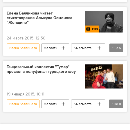
Происшествия
смерть
Зита Резаханова
Елена Баялинова читает
стихотворение Алыкула Осмонова
"Женщине"
1:08
24 марта 2015, 12:56
Елена Баялинова
Новости
Кыргызстан
Еще
5
видео
Общество
Культура
Алыкул Осмонов
Танцевальный коллектив "Тумар"
прошел в полуфинал турецкого шоу
Столетию Алыкула Осмонова посвящается
19 января 2015, 16:11
Елена Баялинова
Новости
Кыргызстан
Еще
11
Общество
Культура
Турция
Алмазбек Атамбаев
Самыйбек кызы Адина
Таалайбек уулу Эрдик
Карабек уулу Талгат