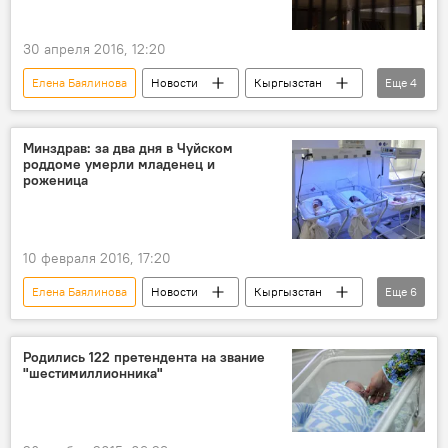
30 апреля 2016, 12:20
Елена Баялинова
Новости
Кыргызстан
Еще
4
Общество
Министерство здравоохранения КР
Минздрав: за два дня в Чуйском
роддоме умерли младенец и
жалобы
больница
роженица
10 февраля 2016, 17:20
Елена Баялинова
Новости
Кыргызстан
Еще
6
Общество
Происшествия
младенец
смерть
Роды
Родились 122 претендента на звание
"шестимиллионника"
роженицы