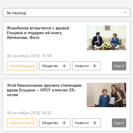
За период
Жээнбеков встретился с вдовой
Ельцина и подарил ей книгу
Айтматова. Фото
18 сентября 2018, 15:58
Наина Ельцина
Общество
Новости
Еще
3
Кыргызстан
Сооронбай Жээнбеков
встреча
Этой бишкекчанке вручила стипендию
вдова Ельцина — КРСУ отметил 25-
летие
18 сентября 2018, 14:32
Наина Ельцина
Общество
Новости
Еще
4
Кыргызстан
КРСУ
вузы