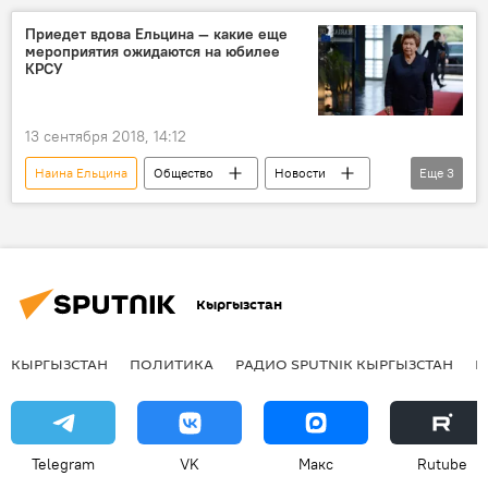
стипендия
Приедет вдова Ельцина — какие еще
мероприятия ожидаются на юбилее
КРСУ
13 сентября 2018, 14:12
Наина Ельцина
Общество
Новости
Еще
3
Кыргызстан
КРСУ
мероприятия
Кыргызстан
КЫРГЫЗСТАН
ПОЛИТИКА
РАДИО SPUTNIK КЫРГЫЗСТАН
Р
Telegram
VK
Макс
Rutube