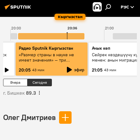
РУС
Кыргызстан
20:00
20:36
21:00
Радио Sputnik Кыргызстан
Ачык кеп
уск
«Размер страны в науке не
Сейрек кездешүүчү ку
имеет значения» — три
менен: анын миграция
эксперта о сотрудничестве
жолу эмнеден кабар б
эфир
20:05
21:05
43 мин
43 мин
России и Кыргызстана в
образовании и исследованиях
Вчера
Сегодня
г. Бишкек
89.3
Олег Дмитриев