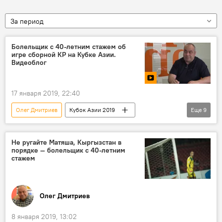
За период
Болельщик с 40-летним стажем об
игре сборной КР на Кубке Азии.
Видеоблог
17 января 2019, 22:40
Олег Дмитриев
Кубок Азии 2019
Еще
9
Новости
видео
спорт
Кыргызстан
Мультимедиа
Не ругайте Матяша, Кыргызстан в
порядке — болельщик с 40-летним
Участие Кыргызстана в Кубке Азии-2019 по футболу
стажем
ОАЭ
Кубок Азии
футбол
болельщики
Олег Дмитриев
8 января 2019, 13:02