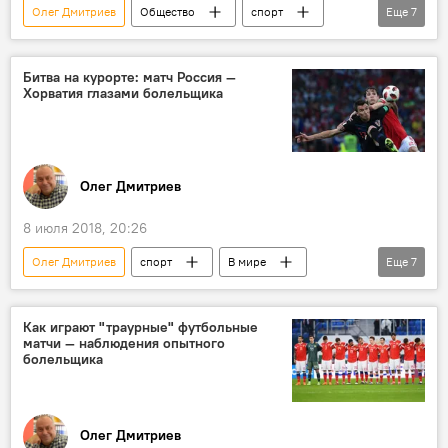
Олег Дмитриев
Общество
спорт
Еще
7
В мире
Россия
Колумнисты
ФИФА-2018
Битва на курорте: матч Россия —
Хорватия глазами болельщика
Чемпионат мира по футболу 2018 года в России
Чемпионат мира по футболу
футбол
Олег Дмитриев
8 июля 2018, 20:26
Олег Дмитриев
спорт
В мире
Еще
7
Россия
Колумнисты
ФИФА-2018
Чемпионат мира по футболу 2018 года в России
Как играют "траурные" футбольные
матчи — наблюдения опытного
Хорватия
Чемпионат мира по футболу
болельщика
футбол
Олег Дмитриев