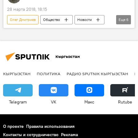
28 марта 2018, 18:15
Олег Дмитриев
Общество
Новости
Еще
6
спорт
В мире
Россия
Колумнисты
траур
матч
Кыргызстан
КЫРГЫЗСТАН
ПОЛИТИКА
РАДИО SPUTNIK КЫРГЫЗСТАН
Р
Telegram
VK
Макс
Rutube
О проекте
Правила использования
Контакты и сотрудничество
Реклама