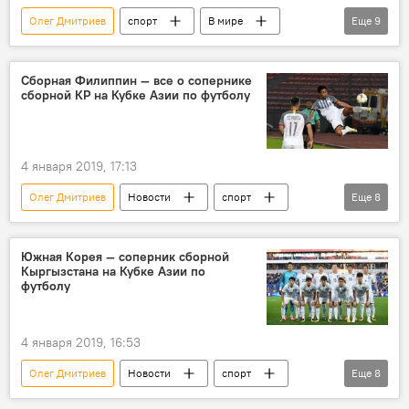
Олег Дмитриев
спорт
В мире
Еще
9
Колумнисты
Азия
Кубок Азии 2019
Сборная Филиппин — все о сопернике
сборной КР на Кубке Азии по футболу
Участие Кыргызстана в Кубке Азии-2019 по футболу
ОАЭ
Александр Крестинин
футбол
эксперт
Кыргызстан
4 января 2019, 17:13
Олег Дмитриев
Новости
спорт
Еще
8
В мире
Азия
Кубок Азии 2019
ОАЭ
Филиппины
Кубок Азии
Южная Корея — соперник сборной
Кыргызстана на Кубке Азии по
футбол
сборная
футболу
4 января 2019, 16:53
Олег Дмитриев
Новости
спорт
Еще
8
В мире
Азия
Кубок Азии 2019