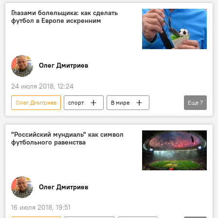
ОАЭ
Южная Корея
Кубок Азии
Глазами болельщика: как сделать
футбол в Европе искренним
футбол
сборная
Олег Дмитриев
24 июля 2018, 12:24
Олег Дмитриев
спорт
В мире
Еще
7
Колумнисты
Казахстан
Азербайджан
Молдова
УЕФА
"Российский мундиаль" как символ
футбольного равенства
футбол
Россия
Олег Дмитриев
16 июля 2018, 19:51