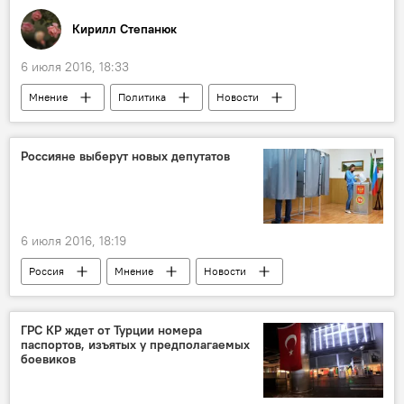
Кирилл Степанюк
6 июля 2016, 18:33
Мнение
Политика
Новости
В мире
Турция
Реджеп Тайип Эрдоган
аэропорт
Россияне выберут новых депутатов
террорист
теракт
"Кыргызский след" в стамбульском теракте
Кыргызстан
6 июля 2016, 18:19
Россия
Мнение
Новости
В мире
Аналитика
выборы
партия
ГРС КР ждет от Турции номера
паспортов, изъятых у предполагаемых
Выборы в Государственную Думу России
боевиков
Госдума РФ