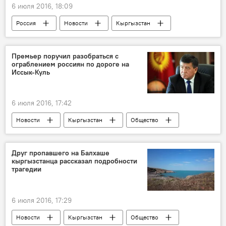
6 июля 2016, 18:09
Россия
Новости
Кыргызстан
Общество
В мире
Турция
Реджеп Тайип Эрдоган
ГРС
Премьер поручил разобраться с
ограблением россиян по дороге на
аэропорт
террорист
паспорт
Иссык-Куль
теракт
"Кыргызский след" в стамбульском теракте
6 июля 2016, 17:42
террористическая организация "Исламское государство"
Новости
Кыргызстан
Общество
Иссык-Куль
МВД
правительство
грабеж
Друг пропавшего на Балхаше
кыргызстанца рассказал подробности
Дело об ограблении российских туристов в КР
трагедии
6 июля 2016, 17:29
Новости
Кыргызстан
Общество