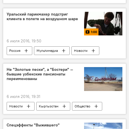
Видео РИО-2016
видео
Новости РИО-2016
В мире
Уральский парикмахер подстриг
клиента в полете на воздушном шаре
Рио-де-Жанейро
протест
1:00
6 июля 2016, 19:50
Россия
Мультимедиа
Новости
видео
Общество
В мире
Урал
шар
парикмахер
Не "Золотые пески", а "Бостери" —
бывшие узбекские пансионаты
стрижка
переименованы
6 июля 2016, 19:31
Новости
Кыргызстан
Общество
Кыргызстан переводит на свой баланс пансионаты, ранее используемые Узбекистаном
Иссык-Куль
Темир Сариев
Спецэффекты "Выжившего"