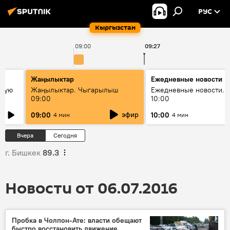
РУС
Кыргызстан
09:00
09:27
Жаңылыктар
Ежедневные новости
овую
Жаңылыктар. Чыгарылыш
Ежедневные новости. 
09:00
10:00
эфир
09:00
10:00
4 мин
4 мин
Вчера
Сегодня
г. Бишкек
89.3
Новости от 06.07.2016
Пробка в Чолпон-Ате: власти обещают
быстро восстановить движение