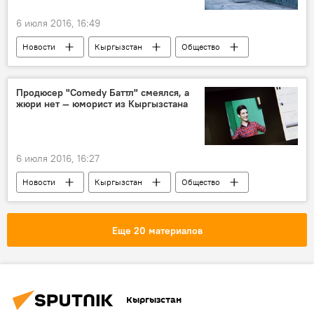
6 июля 2016, 16:49
Новости
Кыргызстан
Общество
Бишкек
Албек Ибраимов
Мэрия города Бишкек
строительство
Продюсер "Comedy Баттл" смеялся, а
жюри нет — юморист из Кыргызстана
6 июля 2016, 16:27
Новости
Кыргызстан
Общество
Культура
Равшан Шехов
ТНТ
Comedy Battle
Еще 20 материалов
Кыргызстан