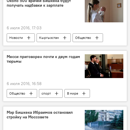
Около 500 врачей Бишкека будут
получать надбавки к зарплате
6 июля 2016, 17:03
Новости
Кыргызстан
Общество
Бишкек
Мэрия города Бишкек
зарплата
Месси приговорен почти к двум годам
тюрьмы
6 июля 2016, 16:58
Общество
спорт
В мире
Аргентина
Лионель Месси
тюрьма
Мэр Бишкека Ибраимов остановил
стройку на Моссовете