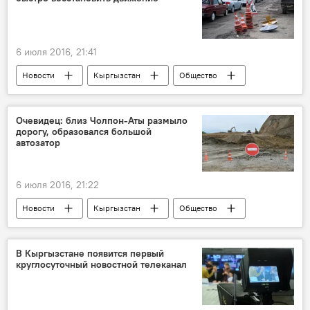
6 июля 2016, 21:41
Новости
Кыргызстан
Общество
Чолпон-Ата
пробка
ипподром
Очевидец: близ Чолпон-Аты размыло
дорогу, образовался большой
автозатор
6 июля 2016, 21:22
Новости
Кыргызстан
Общество
Чолпон-Ата
дорога
затор
размытие
В Кыргызстане появится первый
круглосуточный новостной телеканал