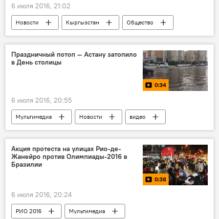
6 июля 2016, 21:02
Новости
Кыргызстан
Общество
Илим Карыпбеков
УТРК
телеканал
студия
Праздничный потоп — Астану затопило
в День столицы
0:34
6 июля 2016, 20:55
Мультимедиа
Новости
видео
Происшествия
В мире
Азия
Астана
ливень
Акция протеста на улицах Рио-де-
Жанейро против Олимпиады-2016 в
Бразилии
0:38
6 июля 2016, 20:24
РИО 2016
Мультимедиа