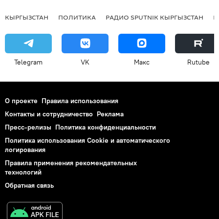
КЫРГЫЗСТАН
ПОЛИТИКА
РАДИО SPUTNIK КЫРГЫЗСТАН
Р
Telegram
VK
Макс
Rutube
О проекте
Правила использования
Контакты и сотрудничество
Реклама
Пресс-релизы
Политика конфиденциальности
Политика использования Cookie и автоматического
логирования
Правила применения рекомендательных
технологий
Обратная связь