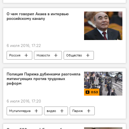
О чем говорил Акаев в интервью
российскому каналу
6 июля 2016, 17:22
Россия
Новости
Общество
В мире
Аскар Акаев
президент
интервью
Полиция Парижа дубинками разгоняла
митингующих против трудовых
реформ
0:53
6 июля 2016, 17:20
Мультимедиа
видео
Париж
задержание
демонстрация
полиция