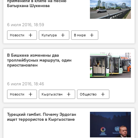
применили в клипе на песню
пансионат
переименование
Батырхана Шукенова
Данияр Иманалиев
6 июля 2016, 18:59
Новости
Культура
В мире
Азия
Пресс-дайджест
Астана
Батырхан Шукенов
песня
клип
В Бишкеке изменены два
троллейбусных маршрута, один
приостановлен
6 июля 2016, 18:46
Новости
Кыргызстан
Общество
троллейбус
ремонт
маршрут
Турецкий гамбит. Почему Эрдоган
ищет террористов в Кыргызстане