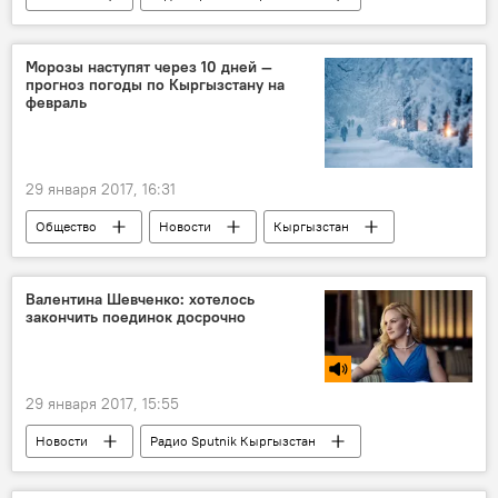
Казахстан
Нурсултан Назарбаев
президент
власть
Морозы наступят через 10 дней —
прогноз погоды по Кыргызстану на
февраль
29 января 2017, 16:31
Общество
Новости
Кыргызстан
Кыргызгидромет
погода
температура
прогноз
холода
Валентина Шевченко: хотелось
закончить поединок досрочно
февраль
29 января 2017, 15:55
Новости
Радио Sputnik Кыргызстан
США
Валентина Шевченко
боец