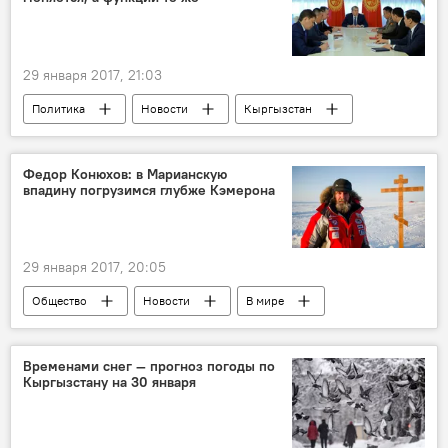
29 января 2017, 21:03
Политика
Новости
Кыргызстан
Конституция
Федор Конюхов: в Марианскую
впадину погрузимся глубже Кэмерона
29 января 2017, 20:05
Общество
Новости
В мире
Федор Конюхов
путешествие
океан
путешественник
Россия
Временами снег — прогноз погоды по
Кыргызстану на 30 января