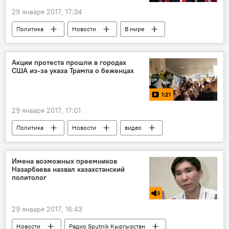
29 января 2017, 17:34
Политика
Новости
В мире
США
Дональд Трамп
санкции
конгресс
Россия
Акции протеста прошли в городах
США из-за указа Трампа о беженцах
1:21
29 января 2017, 17:01
Политика
Новости
видео
В мире
Мультимедиа
США
Дональд Трамп
мигранты
митинг
Имена возможных преемников
Назарбаева назвал казахстанский
политолог
29 января 2017, 16:43
Новости
Радио Sputnik Кыргызстан