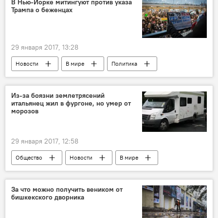
В Нью-Йорке митингуют против указа
Трампа о беженцах
29 января 2017, 13:28
Новости
В мире
Политика
Дональд Трамп
Хиллари Клинтон
мигранты
митинг
Из-за боязни землетрясений
итальянец жил в фургоне, но умер от
морозов
29 января 2017, 12:58
Общество
Новости
В мире
Происшествия
Италия
мороз
инфаркт
землетрясение
За что можно получить веником от
бишкекского дворника