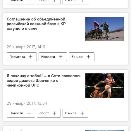
Кыргызстан
США
Валентина Шевченко
бой
Соглашение об объединенной
российской военной базе в КР
вступило в силу
29 января 2017, 14:11
Политика
Новости
В мире
Россия
Авиабаза ОДКБ "Кант"
соглашение
Кыргызстан
Я покончу с тобой! — в Сети появилось
видео диалога Шевченко с
чемпионкой UFC
29 января 2017, 13:54
Новости
спорт
В мире
Валентина Шевченко
бой