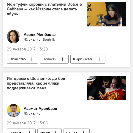
спорт
Мои туфли хороши с платьями Dolce &
Gabbana — как Мээрим стала делать
обувь
Асель Минбаева
Журналист Sputnik
29 января 2017, 15:29
Общество
Новости
Кыргызстан
экономика
Мээрим Таабалдиева
дизайн
производство
обувь
Интервью с Шевченко: до боя
представляла, как земляки
бренд
поддерживают меня
Азамат Аралбаев
Журналист
29 января 2017, 15:06
Новости
спорт
В мире