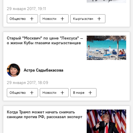
29 января 2017, 19:11
Общество
Новости
Кыргызстан
Кыргызгидромет
погода
Старый "Москвич" по цене "Лексуса" —
о жизни Кубы глазами кыргызстанцев
Астра Садыбакасова
29 января 2017, 18:09
Общество
Новости
В мире
Колумнисты
Куба
туризм
жители
питание
страны
Когда Трамп может начать снимать
санкции против РФ, рассказал эксперт
путешествие