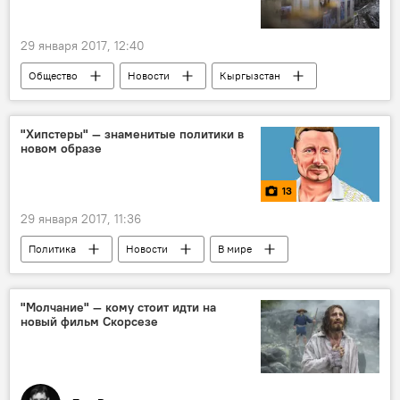
29 января 2017, 12:40
Общество
Новости
Кыргызстан
работа
мусор
уборка
дворники
"Хипстеры" — знаменитые политики в
новом образе
Что выводит кыргызстанцев из себя
МП "Тазалык"
13
29 января 2017, 11:36
Политика
Новости
В мире
Мультимедиа
фото
художник
стиль
лидеры
хипстер
"Молчание" — кому стоит идти на
новый фильм Скорсезе