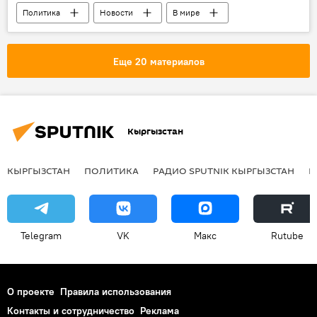
Политика
Новости
В мире
США
Владимир Путин
Дональд Трамп
переговоры
Еще 20 материалов
Россия
Кыргызстан
КЫРГЫЗСТАН
ПОЛИТИКА
РАДИО SPUTNIK КЫРГЫЗСТАН
Р
Telegram
VK
Макс
Rutube
О проекте
Правила использования
Контакты и сотрудничество
Реклама