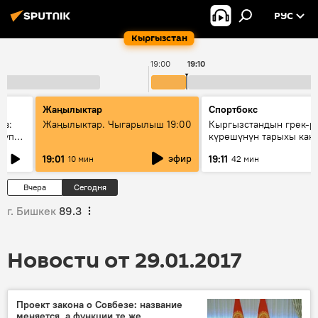
РУС
Кыргызстан
19:00
19:10
Жаңылыктар
Спортбокс
ов:
Жаңылыктар. Чыгарылыш 19:00
Кыргызстандын грек-р
купку
күрөшүнүн тарыхы кан
башталган?
эфир
19:01
19:11
10 мин
42 мин
Вчера
Сегодня
г. Бишкек
89.3
Новости от 29.01.2017
Проект закона о Совбезе: название
меняется, а функции те же