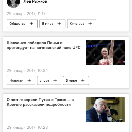
Лев Рыжков
29 января 2017, 11:17
Общество
В мире
Культура
Россия
Колумнисты
Лев Рыжков
Мартин Скорсезе
кино
отзыв
Шевченко победила Пенья и
претендует на чемпионский пояс UFC
29 января 2017, 10:34
Новости
спорт
В мире
Кыргызстан
США
Валентина Шевченко
турнир
бой
О чем говорили Путин и Трамп — в
Кремле рассказали подробности
29 января 2017, 10:28