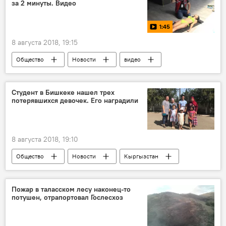
за 2 минуты. Видео
1:45
8 августа 2018, 19:15
Общество
Новости
видео
Кыргызстан
Мультимедиа
Национальное общество Красного Полумесяца
Студент в Бишкеке нашел трех
потерявшихся девочек. Его наградили
вода
утопленник
первая помощь
8 августа 2018, 19:10
Общество
Новости
Кыргызстан
Бишкек
милиция
поиски
Пожар в таласском лесу наконец-то
потушен, отрапортовал Гослесхоз