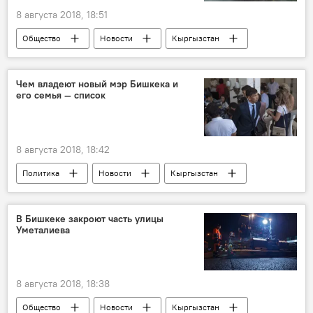
8 августа 2018, 18:51
Общество
Новости
Кыргызстан
Таласская область
пожар
тушение
Чем владеют новый мэр Бишкека и
его семья — список
8 августа 2018, 18:42
Политика
Новости
Кыргызстан
Азиз Суракматов
мэр
имущество
Выборы мэра города
В Бишкеке закроют часть улицы
Уметалиева
8 августа 2018, 18:38
Общество
Новости
Кыргызстан