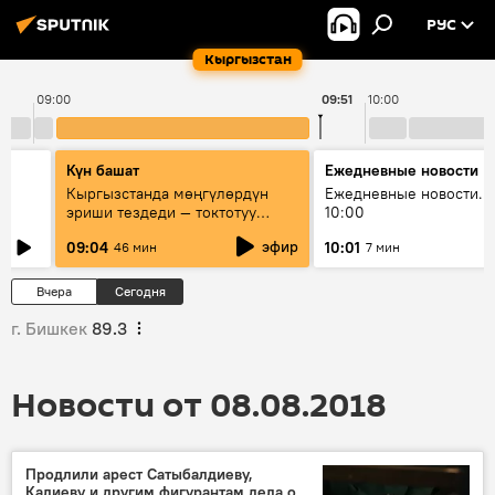
РУС
Кыргызстан
09:00
09:51
10:00
Күн башат
Ежедневные новости
Кыргызстанда мөңгүлөрдүн
Ежедневные новости. 
эриши тездеди — токтотуу
10:00
мүмкүн эмеспи?
эфир
09:04
10:01
46 мин
7 мин
Вчера
Сегодня
г. Бишкек
89.3
Новости от 08.08.2018
Продлили арест Сатыбалдиеву,
Калиеву и другим фигурантам дела о