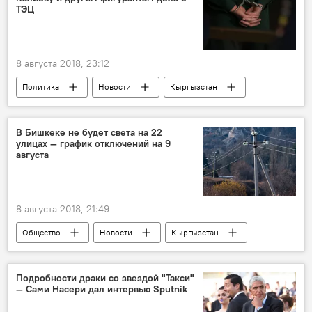
ТЭЦ
8 августа 2018, 23:12
Политика
Новости
Кыргызстан
Уголовные дела и задержания по делу о ТЭЦ
Бишкек
Жанторо Сатыбалдиев
В Бишкеке не будет света на 22
улицах — график отключений на 9
ГКНБ
арест
августа
8 августа 2018, 21:49
Общество
Новости
Кыргызстан
Бишкек
ОАО "Северэлектро"
электричество
отключение
свет
Подробности драки со звездой "Такси"
— Сами Насери дал интервью Sputnik