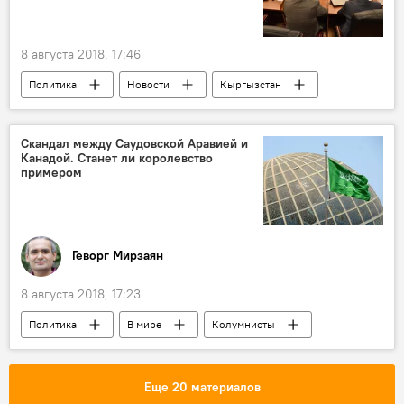
8 августа 2018, 17:46
Политика
Новости
Кыргызстан
Уголовные дела и задержания по делу о ТЭЦ
Нурбек Токтакунов
ТЭЦ
адвокат
Скандал между Саудовской Аравией и
Канадой. Станет ли королевство
примером
Геворг Мирзаян
8 августа 2018, 17:23
Политика
В мире
Колумнисты
Саудовская Аравия
Канада
СНГ
Мухаммад ибн Салман Аль-Сауд
Еще 20 материалов