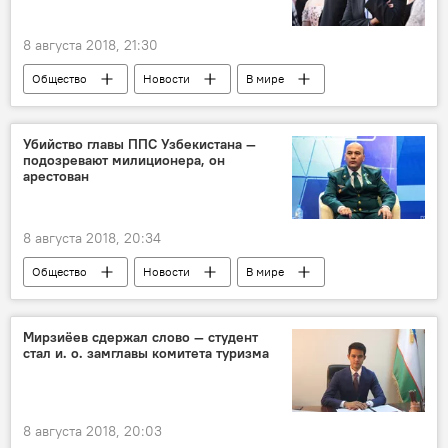
8 августа 2018, 21:30
Общество
Новости
В мире
Россия
Франция
Сами Насери
драка
Убийство главы ППС Узбекистана —
подозревают милиционера, он
арестован
8 августа 2018, 20:34
Общество
Новости
В мире
Происшествия
Азия
Узбекистан
МВД
ППС
задержание
Мирзиёев сдержал слово — студент
стал и. о. замглавы комитета туризма
подозреваемый
8 августа 2018, 20:03