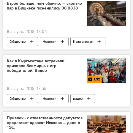
поджог
ревность
Втрое больше, чем обычно, — сколько
пар в Бишкеке поженились 08.08.18
8 августа 2018, 18:04
Общество
Новости
Кыргызстан
Бишкек
дата
свадьба
брак
Как в Кыргызстане встречали
призеров Всемирных игр
победителей. Видео
1:32
8 августа 2018, 17:55
Общество
Новости
видео
Кыргызстан
Мультимедиа
Всемирные игры победителей
дети
Привлечь к ответственности депутатов
предлагает адвокат Исакова — дело о
рак
ТЭЦ