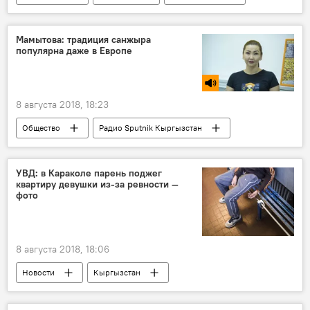
Бишкек
ремонт дорог
улица
Мамытова: традиция санжыра
популярна даже в Европе
8 августа 2018, 18:23
Общество
Радио Sputnik Кыргызстан
Европа
традиции
народ
Кыргызстан
УВД: в Караколе парень поджег
квартиру девушки из-за ревности —
фото
8 августа 2018, 18:06
Новости
Кыргызстан
Происшествия
Каракол
милиция