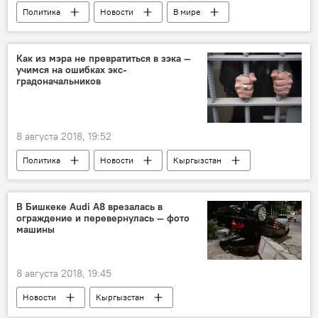
Политика
Новости
В мире
Азия
Узбекистан
Шавкат Мирзиёев
назначение
Как из мэра не превратиться в зэка —
учимся на ошибках экс-
студенты
градоначальников
8 августа 2018, 19:52
Политика
Новости
Кыргызстан
Бишкек
Кубанычбек Кулматов
Нариман Тюлеев
Иса Омуркулов
В Бишкеке Audi A8 врезалась в
ограждение и перевернулась — фото
Албек Ибраимов
Азиз Суракматов
машины
Данияр Усенов
уголовное дело
мэр
8 августа 2018, 19:45
Новости
Кыргызстан