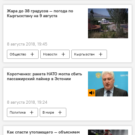
Происшествия
Бишкек
ДТП
авария
Жара до 38 градусов — погода по
Кыргызстану на 9 августа
ДТП в Кыргызстане с начала 2018 года
8 августа 2018, 19:45
Общество
Новости
Кыргызстан
прогноз погоды
погода в Кыргызстане
Коротченко: ракета НАТО могла сбить
пассажирский лайнер в Эстонии
8 августа 2018, 19:24
Политика
В мире
Радио Sputnik Кыргызстан
Эстония
НАТО
ракета
угроза
Как спасти утопающего — объясняем