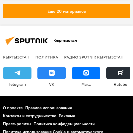
Происшествия
ДТП
пешеход
Еще 20 материалов
автонаезд
гибель
Кыргызстан
КЫРГЫЗСТАН
ПОЛИТИКА
РАДИО SPUTNIK КЫРГЫЗСТАН
Р
Telegram
VK
Макс
Rutube
О проекте
Правила использования
Контакты и сотрудничество
Реклама
Пресс-релизы
Политика конфиденциальности
Политика использования Cookie и автоматического