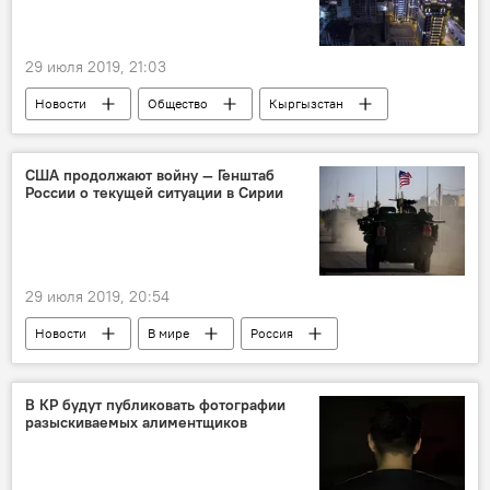
29 июля 2019, 21:03
Новости
Общество
Кыргызстан
Бишкек
ОАО "Северэлектро"
свет
отключение
США продолжают войну — Генштаб
России о текущей ситуации в Сирии
29 июля 2019, 20:54
Новости
В мире
Россия
Политика
Сирия
США
В КР будут публиковать фотографии
разыскиваемых алиментщиков