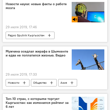
ремесленники
туризм
Новости науки: новые факты о работе
мозга
29 июля 2019, 17:46
Радио Sputnik Кыргызстан
Новости науки и новых технологий
Новости
Общество
В мире
Мужчина оседлал жирафа в Шымкенте
и едва не поплатился жизнью. Видео
наука
техника
мозг
29 июля 2019, 17:33
Новости
Общество
Азия
В мире
Происшествия
Казахстан
зоопарк
жираф
Топ-10 стран, с которыми торгует
Кыргызстан: как изменился рейтинг за
6 лет