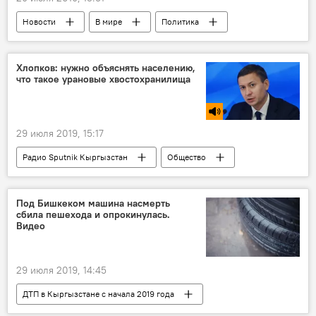
Новости
В мире
Политика
Колумнисты
Китай
США
образование
студенты
Хлопков: нужно объяснять населению,
что такое урановые хвостохранилища
29 июля 2019, 15:17
Радио Sputnik Кыргызстан
Общество
Центральная Азия
хвостохранилище
Кыргызстан
Под Бишкеком машина насмерть
сбила пешехода и опрокинулась.
Видео
29 июля 2019, 14:45
ДТП в Кыргызстане с начала 2019 года
Новости
Кыргызстан