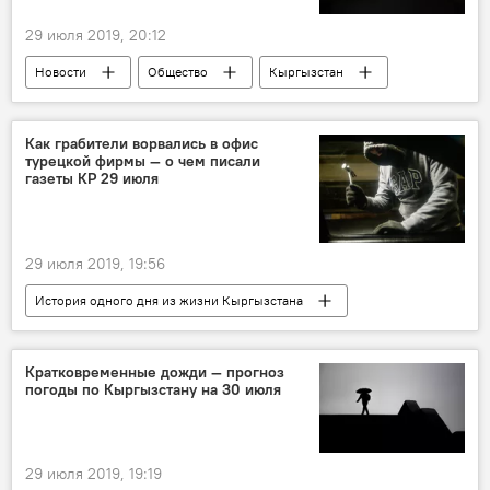
29 июля 2019, 20:12
Новости
Общество
Кыргызстан
Сооронбай Жээнбеков
закон
алименты
розыск
Как грабители ворвались в офис
турецкой фирмы — о чем писали
газеты КР 29 июля
29 июля 2019, 19:56
История одного дня из жизни Кыргызстана
Новости
Кыргызстан
Общество
история
дата
события
Кратковременные дожди — прогноз
погоды по Кыргызстану на 30 июля
29 июля 2019, 19:19