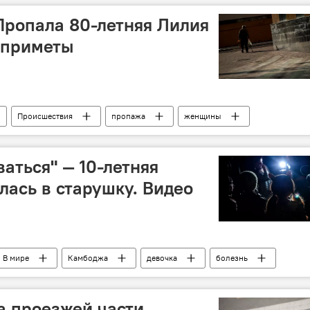
Пропала 80-летняя Лилия
 приметы
Происшествия
пропажа
женщины
аться" — 10-летняя
лась в старушку. Видео
В мире
Камбоджа
девочка
болезнь
а проезжей части