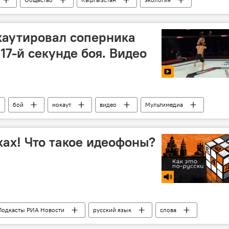
каутировал соперника
17-й секунде боя. Видео
бой
нокаут
видео
Мультимедиа
хах! Что такое идеофоны?
Подкасты РИА Новости
русский язык
слова