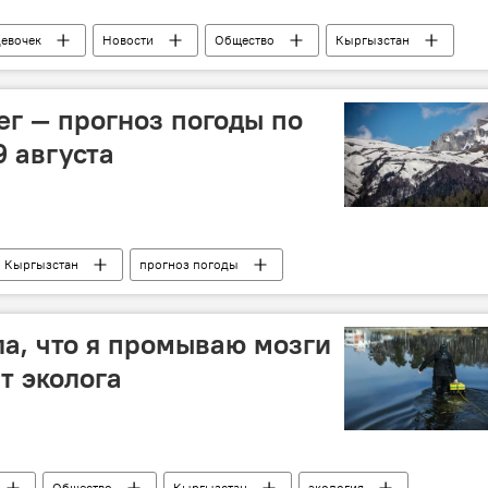
девочек
Новости
Общество
Кыргызстан
ние
Культура
ег — прогноз погоды по
9 августа
Кыргызстан
прогноз погоды
погода в Кыргызстане
а, что я промываю мозги
ит эколога
Общество
Кыргызстан
экология