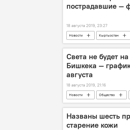
пострадавшие — ф
18 августа 2019, 23:27
Новости
Кыргызстан
ДТП
Бишкек
Света не будет на
Бишкека — график
августа
18 августа 2019, 21:16
Новости
Общество
отключение
Бишкек
Названы шесть пр
старение кожи