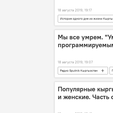
18 августа 2019, 19:17
История одного дня из жизни Кыргы
дата
события
исто
Мы все умрем. "У
программируемым
18 августа 2019, 19:07
Радио Sputnik Кыргызстан
Популярные кырг
и женские. Часть