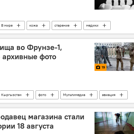
В мире
кожа
старение
медики
ища во Фрунзе-1,
— архивные фото
19
Кыргызстан
фото
Мультимедиа
авиация
етчик
курсант
родавец магазина стали
рии 18 августа