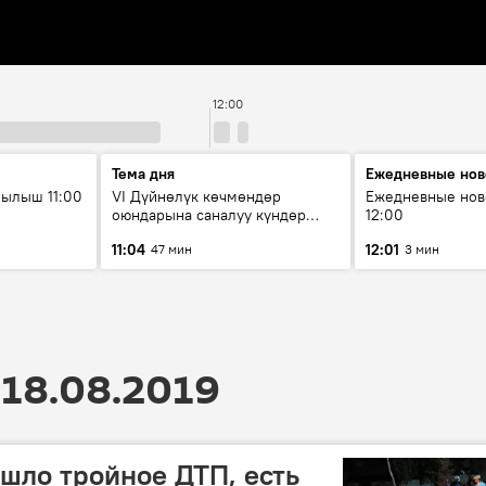
12:00
Тема дня
Ежедневные нов
ылыш 11:00
VI Дүйнөлүк көчмөндөр
Ежедневные нов
оюндарына саналуу күндөр
12:00
калды: даярдык иштери кайсы
11:04
12:01
47 мин
3 мин
этапка жетти?
18.08.2019
шло тройное ДТП, есть