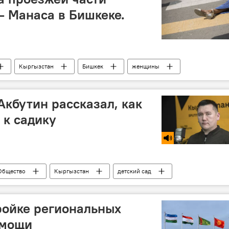
— Манаса в Бишкеке.
Кыргызстан
Бишкек
женщины
Новости
Акбутин рассказал, как
 к садику
Общество
Кыргызстан
детский сад
воспитатель
ройке региональных
 мощи