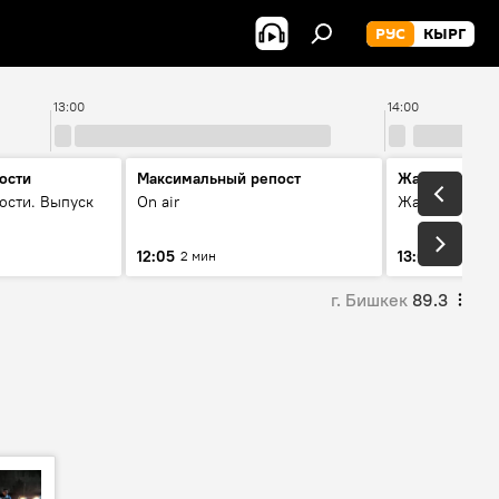
РУС
КЫРГ
13:00
14:00
ости
Максимальный репост
Жаңылыктар
ости. Выпуск
On air
Жаңылыктар.
12:05
13:01
2 мин
3 мин
г. Бишкек
89.3