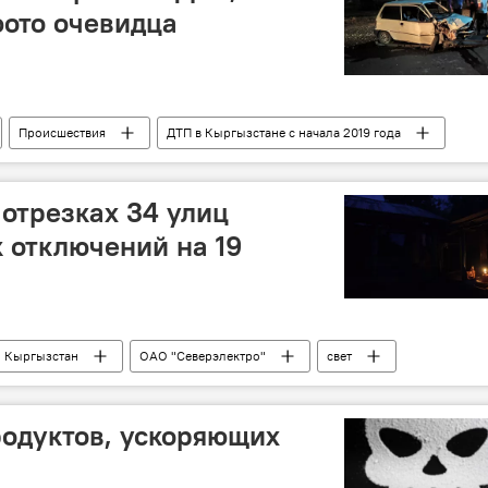
ото очевидца
Происшествия
ДТП в Кыргызстане с начала 2019 года
 отрезках 34 улиц
 отключений на 19
Кыргызстан
ОАО "Северэлектро"
свет
Где в Бишкеке отключат свет сегодня
одуктов, ускоряющих