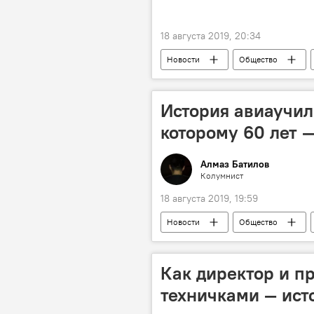
18 августа 2019, 20:34
Новости
Общество
питание
История авиаучил
которому 60 лет 
Алмаз Батилов
Колумнист
18 августа 2019, 19:59
Новости
Общество
училище
Фрунзе
л
Как директор и п
техничками — исто