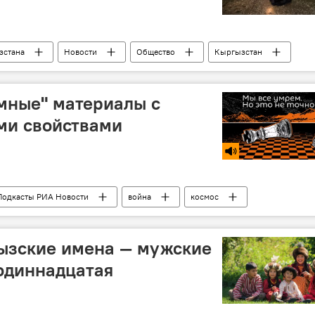
зстана
Новости
Общество
Кыргызстан
рия
Происшествия
мные" материалы с
и свойствами
Подкасты РИА Новости
война
космос
ызские имена — мужские
 одиннадцатая