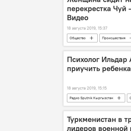
перекрестка Чуй 
Видео
18 августа 2019, 15:37
Общество
Происшествия
опасность
дорога
Психолог Ильдар 
приучить ребенка
18 августа 2019, 15:15
Радио Sputnik Кыргызстан
родительство
ребенок
Туркменистан в т
лидеров военной