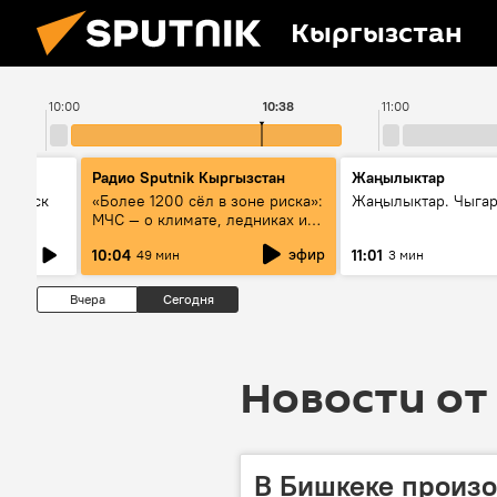
Кыргызстан
10:00
10:38
11:00
Радио Sputnik Кыргызстан
Жаңылыктар
Выпуск
«Более 1200 сёл в зоне риска»:
Жаңылыктар. Чыгар
МЧС — о климате, ледниках и
системе оповещения
эфир
10:04
11:01
49 мин
3 мин
населения
Вчера
Сегодня
Новости от 
В Бишкеке произо