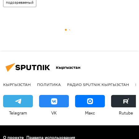
подозреваемый
Кыргызстан
КЫРГЫЗСТАН
ПОЛИТИКА
РАДИО SPUTNIK КЫРГЫЗСТАН
Р
Telegram
VK
Макс
Rutube
О проекте
Правила использования