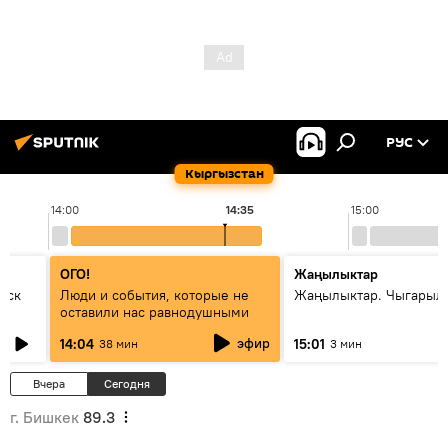
РУС
Кыргызстан
14:00
14:35
15:00
ОГО!
Жаңылыктар
уск
Люди и события, которые не
Жаңылыктар. Чыгарыл
оставили нас равнодушными
эфир
14:04
15:01
38 мин
3 мин
Вчера
Сегодня
г. Бишкек
89.3