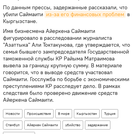
По данным прессы, задержанные рассказали, что
убили Саймаити
из-за его финансовых проблем
в
Кыргызстане.
Имя бизнесмена Айеркена Саймаити
фигурировало в расследовании журналиста
"Азаттыка" Али Токтакунова, где утверждается, что
семья бывшего зампредседателя Государственной
таможенной службы КР Райыма Матраимова
вывела за границу крупную сумму. В материале
говорится, что в выводе средств участвовал
Саймаити. Госслужба по борьбе с экономическими
преступлениями КР расследует дело. В рамках
следствия было проверено движение средств
Айеркена Саймаити.
Новости
Происшествия
В мире
Кыргызстан
Турция
Стамбул
Айеркен Саймаити
убийство
задержание