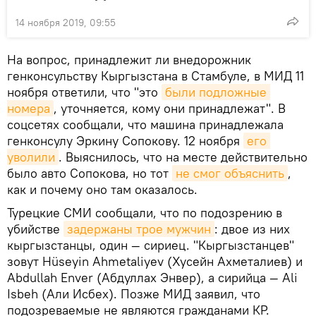
14 ноября 2019, 09:55
На вопрос, принадлежит ли внедорожник
генконсульству Кыргызстана в Стамбуле, в МИД 11
ноября ответили, что "это
были подложные 
номера
, уточняется, кому они принадлежат". В
соцсетях сообщали, что машина принадлежала
генконсулу Эркину Сопокову. 12 ноября
его 
уволили
. Выяснилось, что на месте действительно
было авто Сопокова, но тот
не смог объяснить
,
как и почему оно там оказалось.
Турецкие СМИ сообщали, что по подозрению в
убийстве
задержаны трое мужчин
: двое из них
кыргызстанцы, один — сириец. "Кыргызстанцев"
зовут Hüseyin Ahmetaliyev (Хусейн Ахметалиев) и
Abdullah Enver (Абдуллах Энвер), а сирийца — Ali
Isbeh (Али Исбех). Позже МИД заявил, что
подозреваемые не являются гражданами КР.