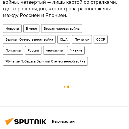
войны, четвертый — лишь картой со стрелками,
где хорошо видно, что острова расположены
между Россией и Японией.
Новости
В мире
Вторая мировая война
Великая Отечественная война
США
Пентагон
СССР
Политика
Россия
Аналитика
Мнение
75-летие Победы в Великой Отечественной войне
Кыргызстан