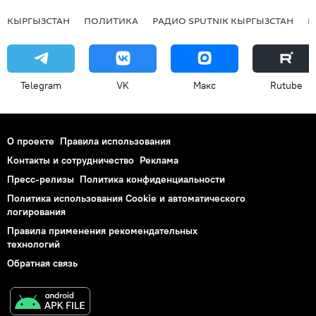
КЫРГЫЗСТАН
ПОЛИТИКА
РАДИО SPUTNIK КЫРГЫЗСТАН
Р
Telegram
VK
Макс
Rutube
О проекте
Правила использования
Контакты и сотрудничество
Реклама
Пресс-релизы
Политика конфиденциальности
Политика использования Cookie и автоматического
логирования
Правила применения рекомендательных
технологий
Обратная связь