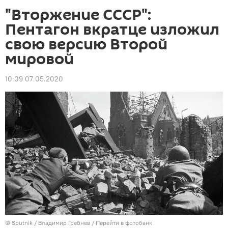
"Вторжение СССР":
Пентагон вкратце изложил
свою версию Второй
мировой
10:09 07.05.2020
©
Sputnik
/ Владимир Гребнев
/
Перейти в фотобанк