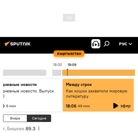
РУС
Кыргызстан
18:00
18:09
едневные новости
Между строк
едневные новости. Выпуск
Как кошки захватили мировую
:00
литературу
эфир
:00
18:06
6 мин
49 мин
Вчера
Сегодня
г. Бишкек
89.3