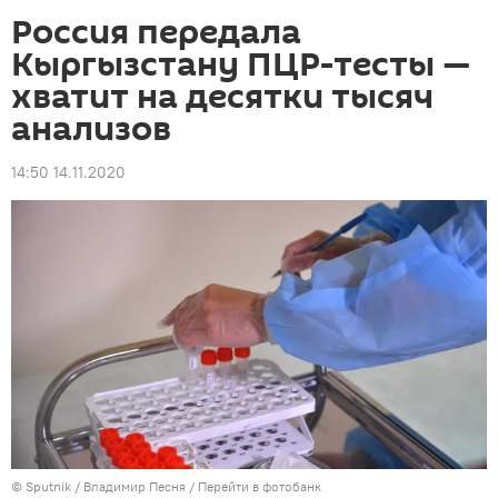
Россия передала
Кыргызстану ПЦР-тесты —
хватит на десятки тысяч
анализов
14:50 14.11.2020
©
Sputnik
/ Владимир Песня
/
Перейти в фотобанк