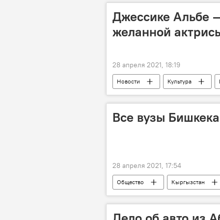
Вопрос увольнение министра здраво
Джессике Альбе 
желанной актрисы
28 апреля 2021, 18:19
Новости
Культура
Джессика Альба
актриса
Все вузы Бишкека
28 апреля 2021, 17:54
Общество
Кыргызстан
адрес
телефон
уни
Дело об авто из 