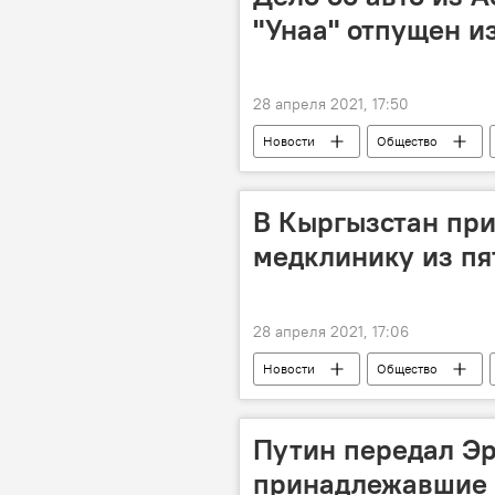
"Унаа" отпущен и
28 апреля 2021, 17:50
Новости
Общество
выплата
ущерб
ма
В Кыргызстан пр
медклинику из пя
28 апреля 2021, 17:06
Новости
Общество
Алымкадыр Бейшеналиев
Путин передал Э
принадлежавшие 