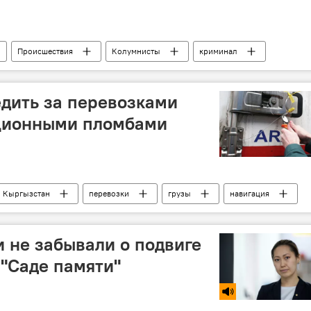
Происшествия
Колумнисты
криминал
ция
расследование
едить за перевозками
ационными пломбами
Кыргызстан
перевозки
грузы
навигация
и не забывали о подвиге
 "Саде памяти"