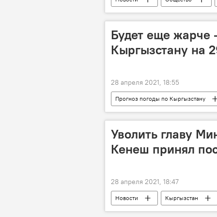
вакцинация
Спутник V
Вакцина "Спутник V"
Будет еще жарче 
Кыргызстану на 2
28 апреля 2021, 18:55
Прогноз погоды по Кыргызстану
прогноз погоды
Уволить главу Ми
Кенеш принял по
28 апреля 2021, 18:47
Новости
Кыргызстан
Алымкадыр Бейшеналиев
К