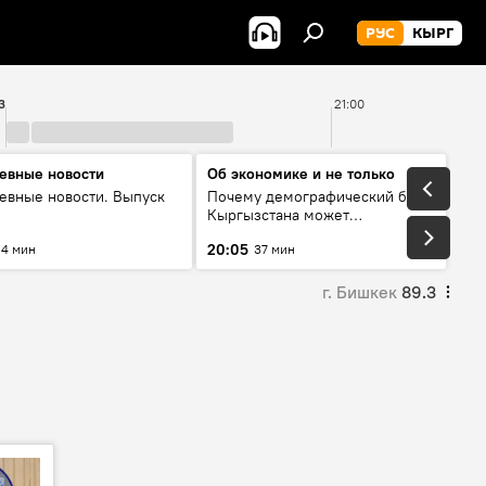
РУС
КЫРГ
3
21:00
евные новости
Об экономике и не только
евные новости. Выпуск
Почему демографический бум
Кыргызстана может
превратиться в проблему и как
20:05
4 мин
37 мин
этого избежать
г. Бишкек
89.3