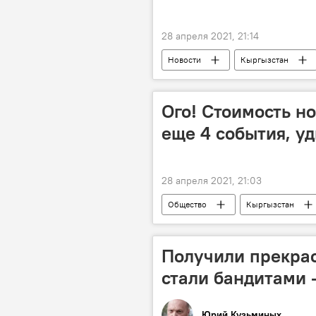
28 апреля 2021, 21:14
Новости
Кыргызстан
Кадровые перестановки в Кыргызста
Ого! Стоимость н
еще 4 события, у
28 апреля 2021, 21:03
Общество
Кыргызстан
новости недели
реакция
цена
Получили прекрас
стали бандитами 
Юрий Кузьминых