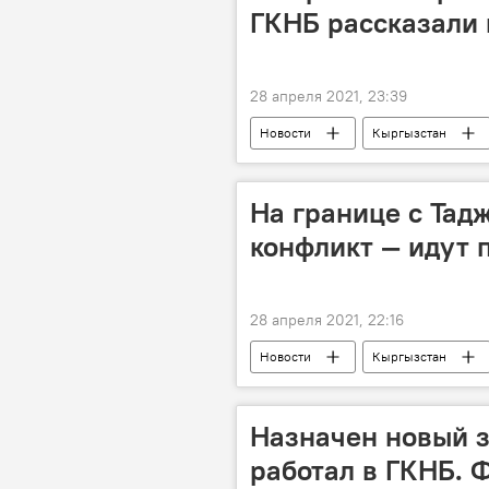
ГКНБ рассказали
28 апреля 2021, 23:39
Новости
Кыргызстан
Таджикистан
граница
Конфликт на границе с Таджикистан
На границе с Тад
конфликт — идут 
28 апреля 2021, 22:16
Новости
Кыргызстан
граница
конфликт
Конфликт на границе с Таджикистан
Назначен новый з
работал в ГКНБ. 