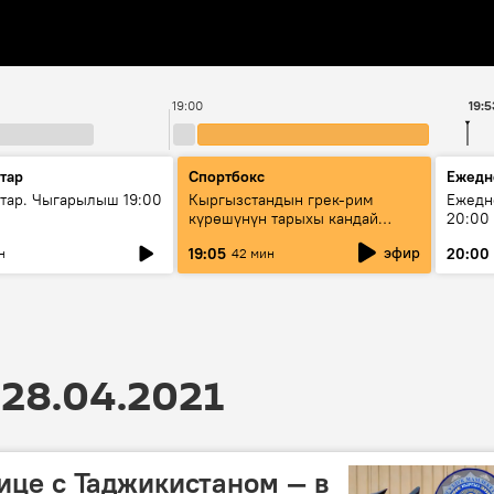
19:00
19:5
тар
Спортбокс
Ежедн
ар. Чыгарылыш 19:00
Кыргызстандын грек-рим
Ежедн
күрөшүнүн тарыхы кандай
20:00
башталган?
эфир
19:05
20:00
н
42 мин
28.04.2021
ице с Таджикистаном — в