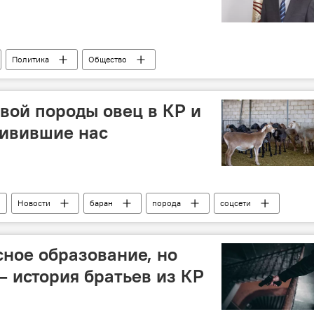
Политика
Общество
не
МЧС
ГКНБ
Акылбек Мазарипов
овой породы овец в КР и
дивившие нас
Новости
баран
порода
соцсети
Ого! Все события, которые удивили кыргызстанцев
ное образование, но
— история братьев из КР