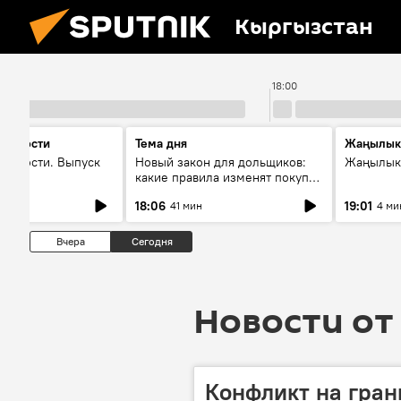
Кыргызстан
17:00
18:00
 новости
Тема дня
Жаңылык
новости. Выпуск
Новый закон для дольщиков:
Жаңылыкт
какие правила изменят покупку
квартир
18:06
19:01
41 мин
4 ми
Вчера
Сегодня
Новости от 
Конфликт на гран