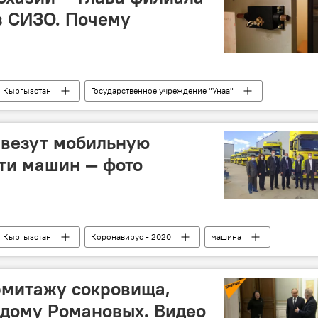
з СИЗО. Почему
Кыргызстан
Государственное учреждение "Унаа"
шина
Скандал с абхазскими авто в Кыргызстане
ивезут мобильную
ти машин — фото
Кыргызстан
Коронавирус - 2020
машина
рмитажу сокровища,
дому Романовых. Видео