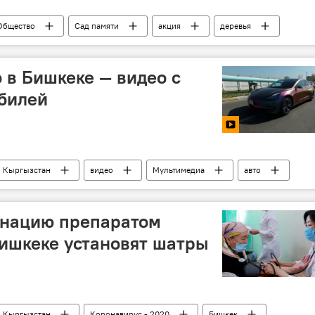
Общество
Сад памяти
акция
деревья
подвиг
Бишкек
в Бишкеке — видео с
билей
Кыргызстан
видео
Мультимедиа
авто
инацию препаратом
Бишкеке установят шатры
Кыргызстан
Коронавирус - 2020
Бишкек