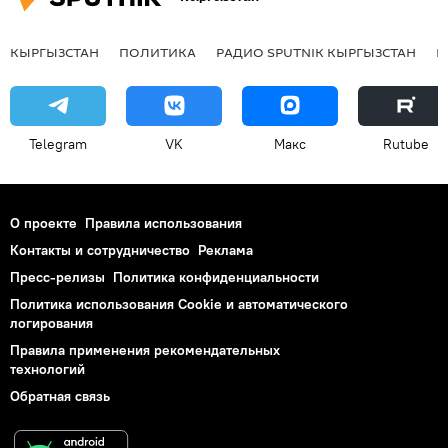
КЫРГЫЗСТАН
ПОЛИТИКА
РАДИО SPUTNIK КЫРГЫЗСТАН
Р
Telegram
VK
Макс
Rutube
О проекте
Правила использования
Контакты и сотрудничество
Реклама
Пресс-релизы
Политика конфиденциальности
Политика использования Cookie и автоматического
логирования
Правила применения рекомендательных
технологий
Обратная связь