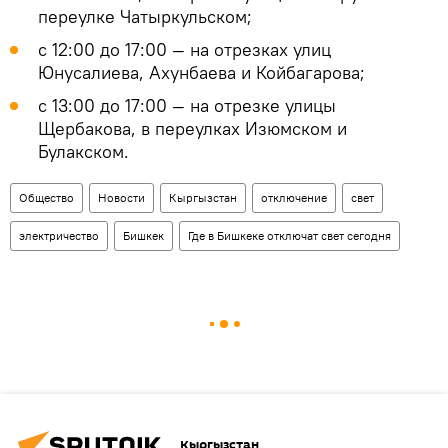
переулке Чатыркульском;
с 12:00 до 17:00 — на отрезках улиц
Юнусалиева, Ахунбаева и Койбагарова;
с 13:00 до 17:00 — на отрезке улицы
Щербакова, в переулках Изюмском и
Булакском.
Общество
Новости
Кыргызстан
отключение
свет
электричество
Бишкек
Где в Бишкеке отключат свет сегодня
Кыргызстан