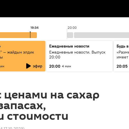
19:34
20:00
р
Ежедневные новости
Будь в
а" — жайдын элдик
Ежедневные новости. Выпуск
«Разме
сы
20:00
имеет
экспер
эфир
20:00
20:05
мин
4 мин
Росси
образ
с ценами на сахар
 запасах,
и стоимости
44 17.10.2023
)