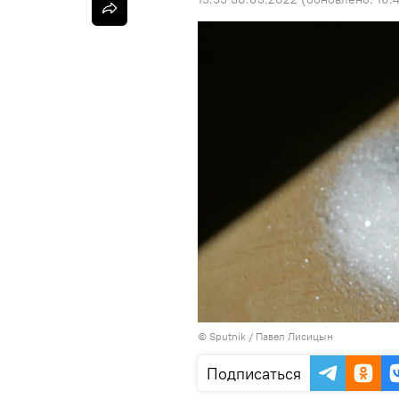
©
Sputnik
/ Павел Лисицын
Подписаться