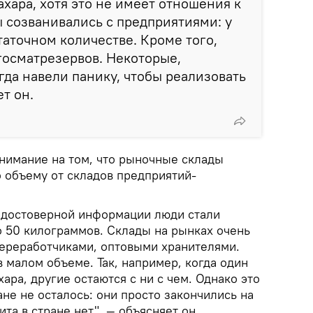
ахара, хотя это не имеет отношения к
 созванивались с предприятиями: у
таточном количестве. Кроме того,
 госматрезервов. Некоторые,
гда навели панику, чтобы реализовать
ет он.
нимание на том, что рыночные склады
о объему от складов предприятий-
едостоверной информации люди стали
о 50 килограммов. Склады на рынках очень
переработчиками, оптовыми хранителями.
 малом объеме. Так, например, когда один
ара, другие остаются с ни с чем. Однако это
ране не осталось: они просто закончились на
та в стране нет", — объясняет он.