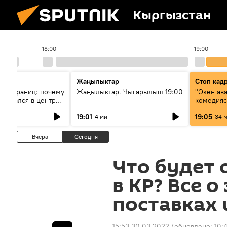
Кыргызстан
18:00
19:00
Жаңылыктар
Стоп кад
без границ: почему
Жаңылыктар. Чыгарылыш 19:00
"Окен ав
оказался в центре
комедия
знеса
19:01
19:05
4 мин
34 
Вчера
Сегодня
Что будет 
в КР? Все о
поставках 
15:53 30.03.2022
(обновлено:
10: