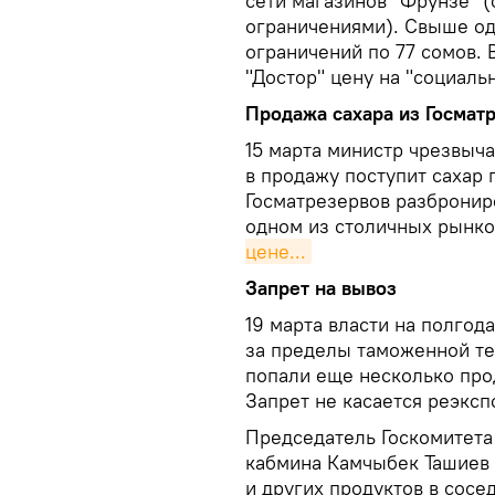
сети магазинов "Фрунзе" 
ограничениями). Свыше од
ограничений по 77 сомов. 
"Достор" цену на "социаль
Продажа сахара из Госмат
15 марта министр чрезвыч
в продажу поступит сахар 
Госматрезервов разброниро
одном из столичных рынко
цене...
Запрет на вывоз
19 марта власти на полгод
за пределы таможенной те
попали еще несколько прод
Запрет не касается реэксп
Председатель Госкомитета
кабмина Камчыбек Ташиев
и других продуктов в сосе