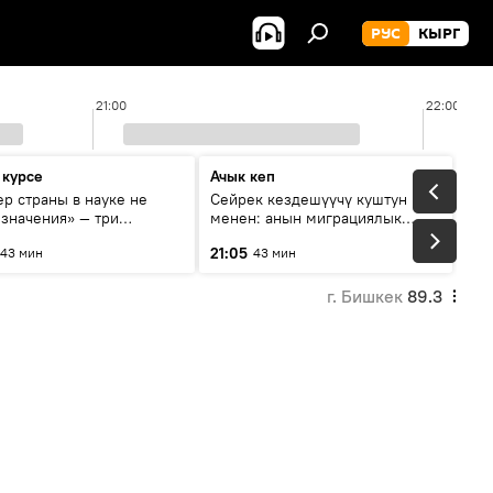
РУС
КЫРГ
21:00
22:00
 курсе
Ачык кеп
р страны в науке не
Сейрек кездешүүчү куштун изи
 значения» — три
менен: анын миграциялык
та о сотрудничестве
жолу эмнеден кабар берет?
21:05
43 мин
43 мин
и и Кыргызстана в
овании и исследованиях
г. Бишкек
89.3