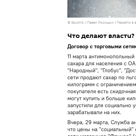
©
Sputnik
/ Павел Лисицын
/
Перейти в 
Что делают власти?
Договор с торговыми сетя
11 марта антимонопольный
сахара для населения с О
"Народный", "Глобус", "Дос
сети продают сахар по льг
килограмм с ограничением 
покупателя есть скидочная
могут купить и больше кил
запустили для социально 
зарабатывали на них.
Вчера, 29 марта, Служба 
что цены на "социальный" 