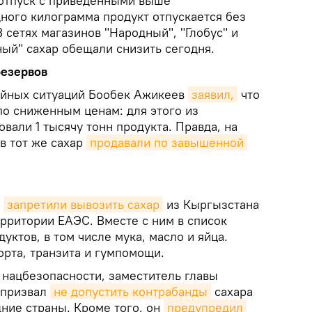
(отпуск с приведенными выше
ного килограмма продукт отпускается без
В сетях магазинов "Народный", "Глобус" и
ный" сахар обещали снизить сегодня.
резервов
айных ситуаций Бообек Ажикеев
заявил,
что
по сниженным ценам: для этого из
вали 1 тысячу тонн продукта. Правда, на
в тот же сахар
продавали по завышенной 
а
запретили вывозить сахар
из Кыргызстана
рритории ЕАЭС. Вместе с ним в список
уктов, в том числе мука, масло и яйца.
орта, транзита и гумпомощи.
 нацбезопасности, заместитель главы
 призвал
не допустить контрабанды
сахара
дние страны. Кроме того, он
предупредил