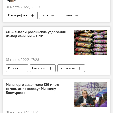
31 марта 2022, 18:00
Инфографика
руда
золото
концентрат
экспорт
Кыргызстан
США вывели российские удобрения
из-под санкций — СМИ
31 марта 2022, 17:28
Россия
Политика
экономика
США
удобрения
вывод
санкции
Минэнерго задолжало 136 млрд
сомов, их передадут Минфину —
Бекмурзаев
31 марта 2022, 17:14