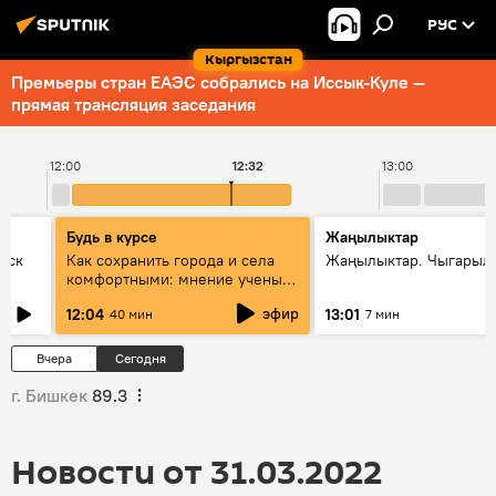
РУС
Кыргызстан
Премьеры стран ЕАЭС собрались на Иссык-Куле —
прямая трансляция заседания
12:00
12:32
13:00
Будь в курсе
Жаңылыктар
уск
Как сохранить города и села
Жаңылыктар. Чыгарыл
комфортными: мнение ученых
Евразии
эфир
12:04
13:01
40 мин
7 мин
Вчера
Сегодня
г. Бишкек
89.3
Новости от 31.03.2022