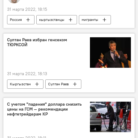
31 марта 2022, 18:15
Россия
кыргызстанцы
мигранты
работа
учеба
Султан Раев избран генсеком
ТЮРКСОЙ
31 марта 2022, 18:13
Кыргызстан
Султан Раев
избрание
ТЮРКСОЙ
С учетом "падения" доллара снизить
цены на ГСМ — рекомендации
нефтетрейдерам КР
31 марта 2022, 18:11