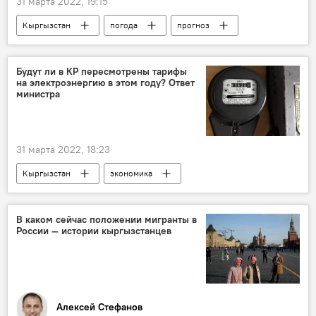
31 марта 2022, 19:15
Кыргызстан
погода
прогноз
температура
потепление
прогноз погоды
Будут ли в КР пересмотрены тарифы
на электроэнергию в этом году? Ответ
Прогноз погоды по Кыргызстану
министра
погода в Кыргызстане
31 марта 2022, 18:23
Кыргызстан
экономика
Доскул Бекмурзаев
энергетика
тарифы
электроэнергия
В каком сейчас положении мигранты в
России — истории кыргызстанцев
Алексей Стефанов