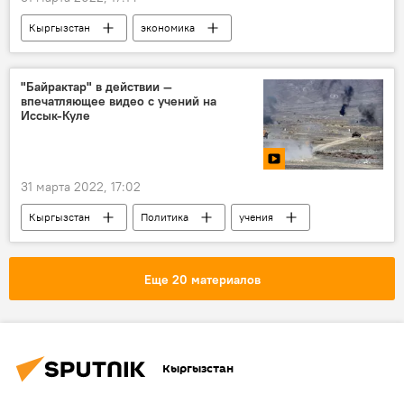
Кыргызстан
экономика
Доскул Бекмурзаев
долг
"Байрактар" в действии —
впечатляющее видео с учений на
Иссык-Куле
31 марта 2022, 17:02
Кыргызстан
Политика
учения
Байрактар
техника
Еще 20 материалов
Кыргызстан