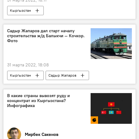
Кыргызстан
Служба антимонопольного регулирования
ГСМ
бензин
нефтетрейдеры
Садыр Жапаров дал старт началу
строительства ж/д Балыкчи — Кочкор.
доллар
Фото
31 марта 2022, 18:08
Кыргызстан
Садыр Жапаров
Балыкчи
Кочкорский район
железная дорога
строительство
В какие страны вывозят руду и
концентрат из Кыргызстана?
Инфографика
Мирбек Сакенов