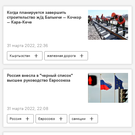
Когда планируется завершить
строительство ж/д Балыкчи — Кочкор
— Кара-Кече
31 марта 2022, 22:36
Кыргызстан
железная дорога
железная дорога Балыкчи — Кочкор
Садыр Жапаров
фото
Россия внесла в "черный список"
высшее руководство Евросоюза
31 марта 2022, 22:08
Россия
Евросоюз
санкции
ответ
запрет
въезд