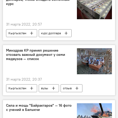
опера
Stand up
курс
31 марта 2022, 20:57
Кыргызстан
курс доллара
Национальный банк КР
покупка
интервенция
доллар
Минздрав КР принял решение
отозвать важный документ у семи
медвузов — список
31 марта 2022, 20:37
Кыргызстан
вузы
отзыв
студенты
условия
Сила и мощь "Байрактаров" — 16 фото
с учений в Балыкчи