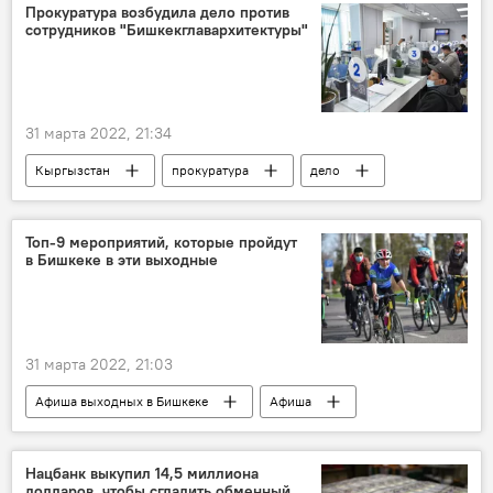
черный список
Прокуратура возбудила дело против
сотрудников "Бишкекглавархитектуры"
31 марта 2022, 21:34
Кыргызстан
прокуратура
дело
Бишкекглавархитектура
Топ-9 мероприятий, которые пройдут
в Бишкеке в эти выходные
31 марта 2022, 21:03
Афиша выходных в Бишкеке
Афиша
Бишкек
Кыргызстан
отдых
спектакль
выставка
велопробег
Нацбанк выкупил 14,5 миллиона
долларов, чтобы сгладить обменный