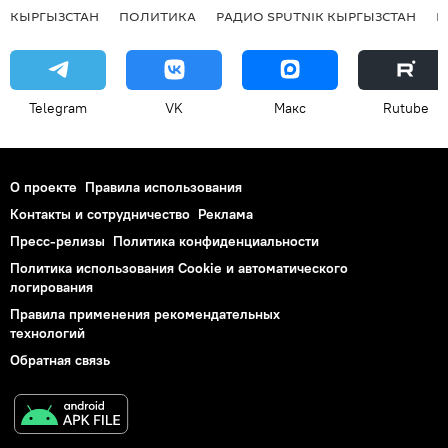
КЫРГЫЗСТАН
ПОЛИТИКА
РАДИО SPUTNIK КЫРГЫЗСТАН
Р
Telegram
VK
Макс
Rutube
О проекте
Правила использования
Контакты и сотрудничество
Реклама
Пресс-релизы
Политика конфиденциальности
Политика использования Cookie и автоматического
логирования
Правила применения рекомендательных
технологий
Обратная связь