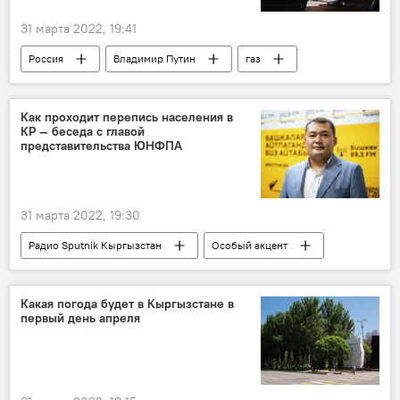
31 марта 2022, 19:41
Россия
Владимир Путин
газ
указ
торговля
страны
счет
банк
рубль
Как проходит перепись населения в
КР — беседа с главой
представительства ЮНФПА
31 марта 2022, 19:30
Радио Sputnik Кыргызстан
Особый акцент
перепись
Кыргызстан
население
жилищный фонд
ООН
данные
Какая погода будет в Кыргызстане в
первый день апреля
город
село