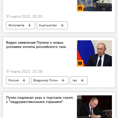
31 марта 2022, 20:30
Фотолента
Кыргызстан
военные учения
Садыр Жапаров
Байрактар
Балыкчи
Видео заявления Путина о новых
условиях оплаты российского газа
Иссык-Кульская область
31 марта 2022, 20:28
Россия
Владимир Путин
газ
Европа
видео
оплата
рубль
Путин подписал указ о торговле газом
с "недружественными странами"