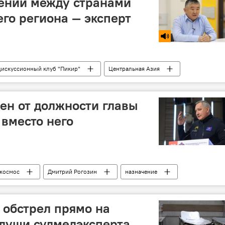
ений между странами
его региона — эксперт
дискуссионный клуб "Пикир"
Центральная Азия
Таалайбек Джумадылов
ен от должности главы
 вместо него
космос
Дмитрий Рогозин
назначение
 обстрел прямо на
 души судмедэксперта