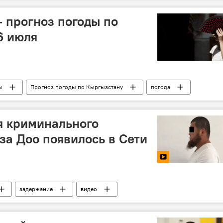
— прогноз погоды по
6 июля
ы
Прогноз погоды по Кыргызстану
погода
я криминального
за Доо появилось в Сети
задержание
видео