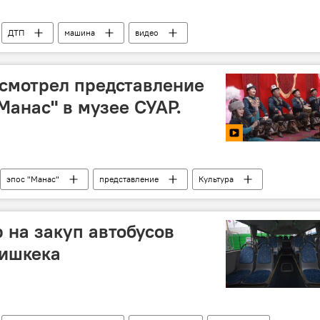
ДТП
машина
видео
смотрел представление
Манас" в музее СУАР.
эпос "Манас"
представление
Культура
 на закуп автобусов
Бишкека