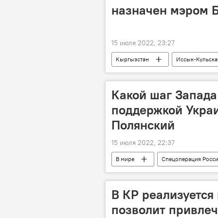
назначен мэром 
15 июля 2022, 23:27
Кыргызстан
Иссык-Кульска
назначение
Какой шаг Запада
поддержкой Украи
Полянский
15 июля 2022, 22:37
В мире
Спецоперация Росси
США
Дмитрий Полянский
В КР реализуется 
позволит привлеч