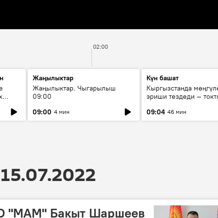
02:00
н
Жаңылыктар
Күн башат
е
Жаңылыктар. Чыгарылыш
Кыргызстанда мөңгүл
х
09:00
эриши тездеди — токт
мүмкүн эмеспи?
09:00
09:04
4 мин
46 мин
15.07.2022
О "МАМ" Бакыт Шаршеев