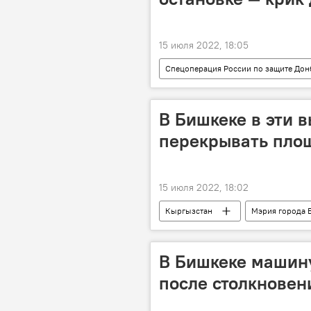
15 июля 2022, 18:05
Спецоперация России по защите Дон
судмедэксперт
Дмитрий Ка
В Бишкеке в эти 
перекрывать площ
15 июля 2022, 18:02
Кыргызстан
Мэрия города 
В Бишкеке машин
после столкновени