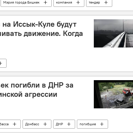
Мэрия города Бишкек
компания
тендер
овости Киргизии
с на Иссык-Куле будут
ивать движение. Когда
 безопасности дорожного движения (ГУОБДД)
ограничение
я
век погибли в ДНР за
инской агрессии
басса
Донбасс
ДНР
погибшие