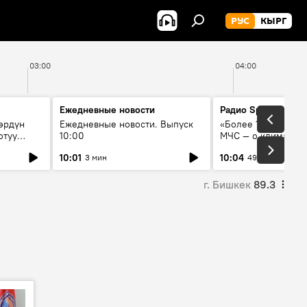
РУС
КЫРГ
03:00
04:00
Ежедневные новости
Радио Sputnik Кыр
өрдүн
Ежедневные новости. Выпуск
«Более 1200 сёл в 
отуу
10:00
МЧС — о климате, 
системе оповещен
10:01
10:04
3 мин
49 мин
населения
г. Бишкек
89.3