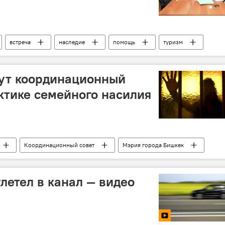
встреча
наследие
помощь
туризм
дут координационный
ктике семейного насилия
Координационный совет
Мэрия города Бишкек
летел в канал — видео