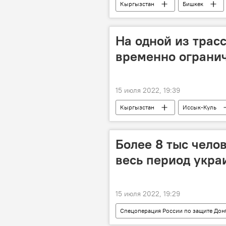
Кыргызстан
Бишкек
автобус
закупка
Н
На одной из трас
временно огранич
15 июля 2022, 19:39
Кыргызстан
Иссык-Куль
Главное управление по обеспечению
движение
Центральная Ази
Более 8 тыс чело
весь период укра
15 июля 2022, 19:29
Спецоперация России по защите Дон
Украина
агрессия