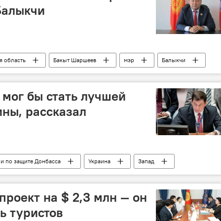
Балыкчи
я область
Бакыт Шаршеев
мэр
Балыкчи
 мог бы стать лучшей
ны, рассказал
и по защите Донбасса
Украина
Запад
помощь
переговоры
проект на $ 2,3 млн — он
ь туристов