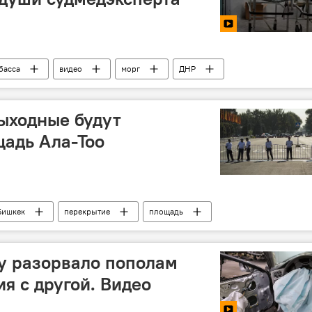
басса
видео
морг
ДНР
лашников
Украина
выходные будут
адь Ала-Тоо
Бишкек
перекрытие
площадь
у разорвало пополам
я с другой. Видео