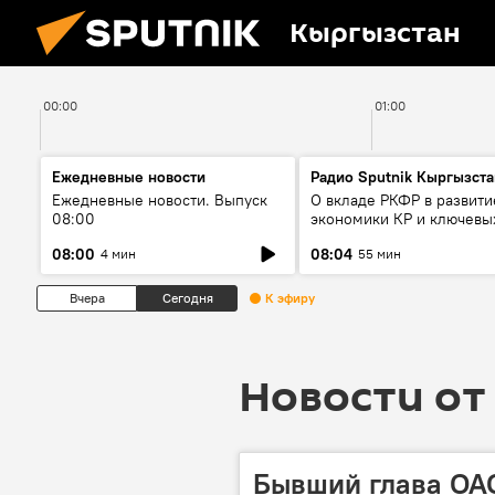
Кыргызстан
00:00
01:00
Ежедневные новости
Радио Sputnik Кыргызста
Ежедневные новости. Выпуск
О вкладе РКФР в развити
08:00
экономики КР и ключевы
секторах до 2030 года
08:00
08:04
4 мин
55 мин
Вчера
Сегодня
К эфиру
Новости от 
Бывший глава ОА