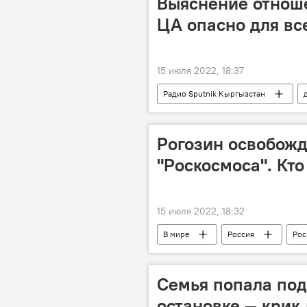
Выяснение отнош
ЦА опасно для вс
15 июля 2022, 18:37
Радио Sputnik Кыргызстан
вызов
безопасность
Рогозин освобожд
"Роскосмоса". Кто
15 июля 2022, 18:32
В мире
Россия
Рос
Семья попала под
остановке — крик