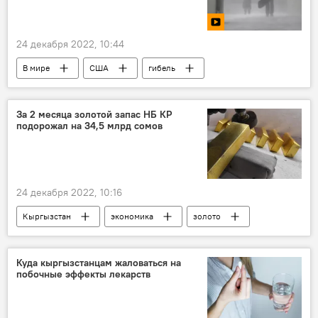
Россия
24 декабря 2022, 10:44
В мире
США
гибель
стихия
смерть
видео
За 2 месяца золотой запас НБ КР
подорожал на 34,5 млрд сомов
24 декабря 2022, 10:16
Кыргызстан
экономика
золото
золотой запас
Национальный банк КР
Новости Киргизии
Куда кыргызстанцам жаловаться на
побочные эффекты лекарств