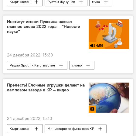
Кыргызстан
Рустам Жунушев
мука
зерно
подорожание
Ассоциация мукомольных предприятий КР
Институт имени Пушкина назвал
главное слово 2022 года — "Новости
хлеб
науки"
4:59
24 декабря 2022, 15:39
Радио Sputnik Кыргызстан
слово
год
русский язык
Институт Пушкина
Прелесть! Елочные игрушки делают на
ламповом заводе в КР — видео
Новости науки и новых технологий
В мире
24 декабря 2022, 15:10
Кыргызстан
Министерство финансов КР