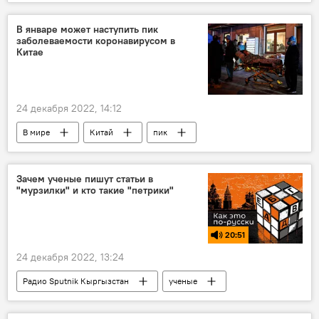
Майлуу-Сууйский ламповый завод
игрушки
видео
Новости Киргизии
В январе может наступить пик
заболеваемости коронавирусом в
Китае
24 декабря 2022, 14:12
В мире
Китай
пик
коронавирус
заболеваемость
январь
Зачем ученые пишут статьи в
"мурзилки" и кто такие "петрики"
20:51
24 декабря 2022, 13:24
Радио Sputnik Кыргызстан
ученые
язык
наука