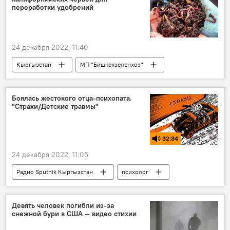
переработки удобрений
24 декабря 2022, 11:40
Кыргызстан
МП "Бишкекзеленхоз"
тендер
черви
Боялась жестокого отца-психопата.
"Страхи/Детские травмы"
32:34
24 декабря 2022, 11:05
Радио Sputnik Кыргызстан
психолог
отец
ребенок
страх
дети
родители
воспитание
жестокость
Девять человек погибли из-за
снежной бури в США — видео стихии
угрозы
Подкасты РИА Новости