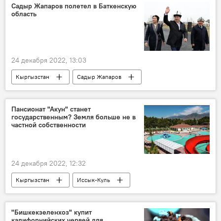
Подкасты РИА Новости
сленг
Садыр Жапаров полетел в Баткенскую
область
Россия
24 декабря 2022, 13:03
Кыргызстан
Садыр Жапаров
Баткенская область
визит
Пансионат "Акун" станет
государственным? Земля больше не в
частной собственности
24 декабря 2022, 12:32
Кыргызстан
Иссык-Куль
пансионат
ГКНБ
земля
государство
фото
"Бишкекзеленхоз" купит
калифорнийских червей для