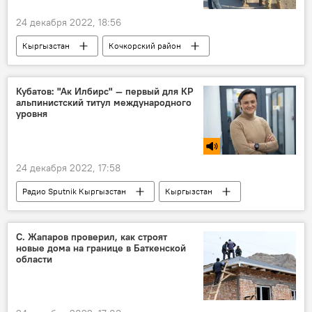
24 декабря 2022, 18:56
Кыргызстан
Кочкорский район
ОПГ
Камчы Кольбаев
кафе
угрозы
фото
Кубатов: "Ак Илбирс" — первый для КР
альпинистский титул международного
уровня
24 декабря 2022, 17:58
Радио Sputnik Кыргызстан
Кыргызстан
Эдуард Кубатов
титул
альпинист
С. Жапаров проверил, как строят
новые дома на границе в Баткенской
области