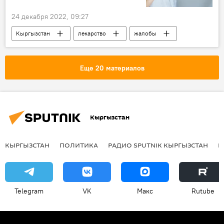
24 декабря 2022, 09:27
Кыргызстан
лекарство
жалобы
побочные эффекты
Еще 20 материалов
Кыргызстан
КЫРГЫЗСТАН
ПОЛИТИКА
РАДИО SPUTNIK КЫРГЫЗСТАН
Р
Telegram
VK
Макс
Rutube