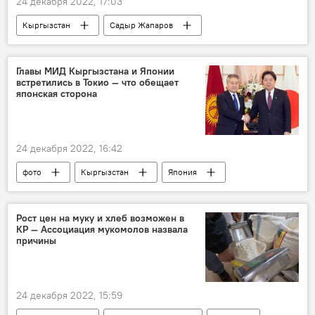
24 декабря 2022, 17:03
Кыргызстан
Садыр Жапаров
строительство
дом
Баткен
граница
фото
Главы МИД Кыргызстана и Японии
встретились в Токио — что обещает
японская сторона
24 декабря 2022, 16:42
фото
Кыргызстан
Япония
Жээнбек Кулубаев
встреча
Есимаса Хаяси
Рост цен на муку и хлеб возможен в
КР — Ассоциация мукомолов назвала
причины
24 декабря 2022, 15:59