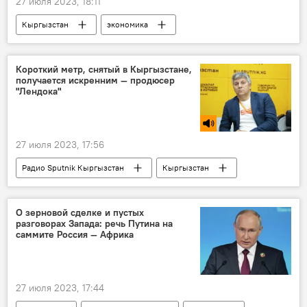
27 июля 2023, 18:11
Кыргызстан
экономика
энергетика
Казарманский каскад ГЭС
Новости Киргизии
Короткий метр, снятый в Кыргызстане,
получается искренним — продюсер
"Лендока"
27 июля 2023, 17:56
Радио Sputnik Кыргызстан
Кыргызстан
кинофестиваль
короткометражный фильм
Алексей Тельнов
киностудия
О зерновой сделке и пустых
разговорах Запада: речь Путина на
саммите Россия — Африка
27 июля 2023, 17:44