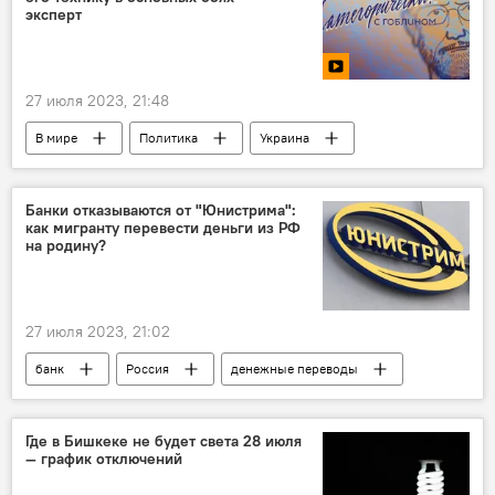
эксперт
27 июля 2023, 21:48
В мире
Политика
Украина
Запад
Россия
техника
видео
эксперт
Гоблин
Банки отказываются от "Юнистрима":
как мигранту перевести деньги из РФ
на родину?
27 июля 2023, 21:02
банк
Россия
денежные переводы
мигранты
деньги
Кыргызстан
"Юнистрим"
Где в Бишкеке не будет света 28 июля
— график отключений