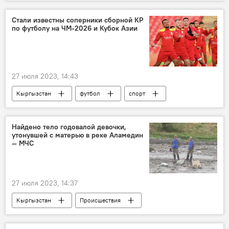
утро
здоровье
интервью
бариста
Кыргызстан
Стали известны соперники сборной КР
по футболу на ЧМ-2026 и Кубок Азии
Андрей Шеповалов
27 июля 2023, 14:43
Кыргызстан
футбол
спорт
отбор
квалификация
чемпионат мира
сборная Кыргызстана
Найдено тело годовалой девочки,
утонувшей с матерью в реке Аламедин
— МЧС
27 июля 2023, 14:37
Кыргызстан
Происшествия
девочка
утонувшие
тело