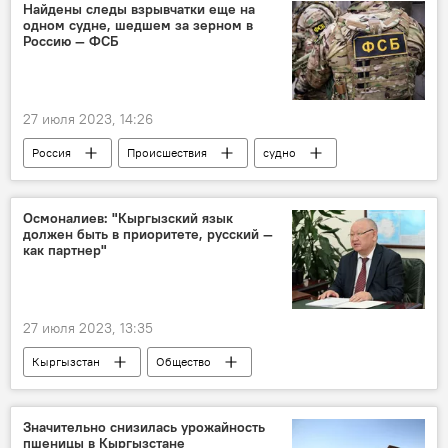
поиски
река
фото
Найдены следы взрывчатки еще на
одном судне, шедшем за зерном в
Россию — ФСБ
27 июля 2023, 14:26
Россия
Происшествия
судно
задержание
взрывчатка
ФСБ
следы
Осмоналиев: "Кыргызский язык
должен быть в приоритете, русский —
как партнер"
27 июля 2023, 13:35
Кыргызстан
Общество
кыргызский язык
русский язык
Каныбек Осмоналиев
Значительно снизилась урожайность
пшеницы в Кыргызстане