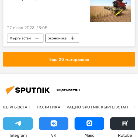
27 июля 2023, 13:05
Кыргызстан
экономика
урожайность
пшеница
Еще 20 материалов
Кыргызстан
КЫРГЫЗСТАН
ПОЛИТИКА
РАДИО SPUTNIK КЫРГЫЗСТАН
Р
Telegram
VK
Макс
Rutube