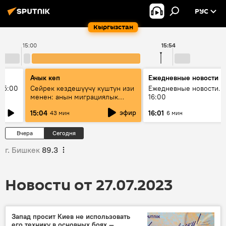
РУС
Кыргызстан
15:00
15:54
Ачык кеп
Ежедневные новости
15:00
Сейрек кездешүүчү куштун изи
Ежедневные новости. 
менен: анын миграциялык
16:00
жолу эмнеден кабар берет?
эфир
15:04
16:01
43 мин
6 мин
Вчера
Сегодня
г. Бишкек
89.3
Новости от 27.07.2023
Запад просит Киев не использовать
его технику в основных боях —