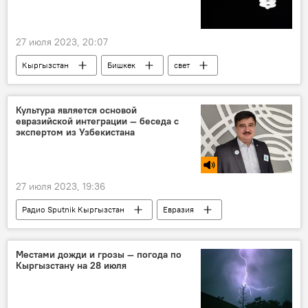
27 июля 2023, 20:07
Кыргызстан
Бишкек
свет
отключение
график
Бишкекское предприятие электрических сетей
Культура является основой
евразийской интеграции — беседа с
экспертом из Узбекистана
27 июля 2023, 19:36
Радио Sputnik Кыргызстан
Евразия
Центральная Азия
Узбекистан
Культура
наука
интеграция
Местами дожди и грозы — погода по
Кыргызстану на 28 июля
Особый акцент
Равшан Назаров