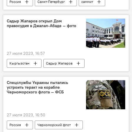
Россия
Санкт-Петербург
саммит
форум
Африка
Владимир Путин
безопасность
продовольствие
Садыр Жапаров открыл Дом
правосудия в Джалал-Абаде — фото
зерно
27 июля 2023, 16:57
Кыргызстан
Садыр Жапаров
Дом правосудия
открытие
Джалал-Абад
фото
Спецслужбы Украины пытались
устроить теракт на корабле
Черноморского флота — ФСБ
27 июля 2023, 16:50
Россия
Черноморский флот