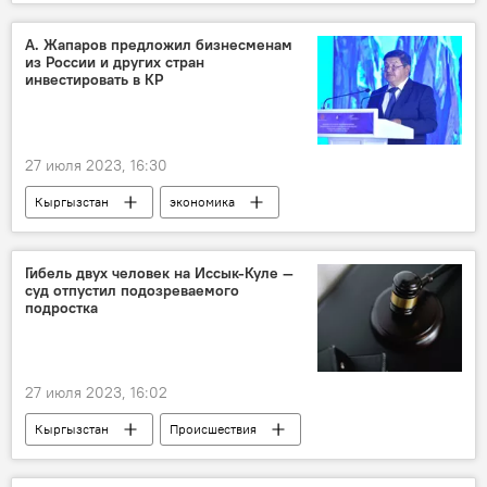
теракт
Украина
попытка
ФСБ
корабль
А. Жапаров предложил бизнесменам
из России и других стран
инвестировать в КР
27 июля 2023, 16:30
Кыргызстан
экономика
Акылбек Жапаров
форум
Иссык-Куль
фото
Гибель двух человек на Иссык-Куле —
суд отпустил подозреваемого
Новости Киргизии
подростка
27 июля 2023, 16:02
Кыргызстан
Происшествия
подозреваемый
гибель