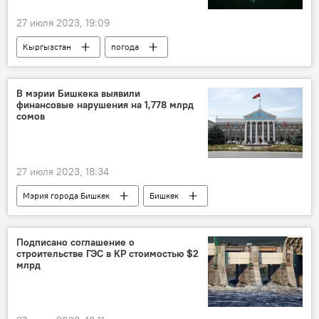
27 июля 2023, 19:09
Кыргызстан
погода
прогноз погоды
Прогноз погоды по Кыргызстану
В мэрии Бишкека выявили
финансовые нарушения на 1,778 млрд
погода в Кыргызстане
сомов
27 июля 2023, 18:34
Мэрия города Бишкек
Бишкек
Счетная палата
нарушения
Кыргызстан
Подписано соглашение о
строительстве ГЭС в КР стоимостью $2
млрд