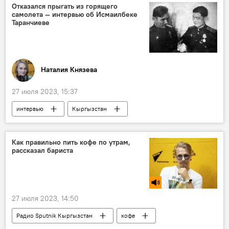
Отказался прыгать из горящего
самолета — интервью об Исмаилбеке
Таранчиеве
Наталия Князева
27 июля 2023, 15:37
интервью
Кыргызстан
Исмаилбек Таранчиев
герой
память
подвиг
Как правильно пить кофе по утрам,
рассказал бариста
27 июля 2023, 14:50
Радио Sputnik Кыргызстан
кофе