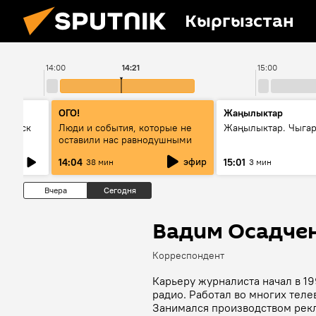
Кыргызстан
14:00
14:21
15:00
ОГО!
Жаңылыктар
Выпуск
Люди и события, которые не
Жаңылыктар. Чыга
оставили нас равнодушными
эфир
14:04
15:01
38 мин
3 мин
Вчера
Сегодня
Вадим Осадче
Корреспондент
Карьеру журналиста начал в 1
радио. Работал во многих теле
Занимался производством рек