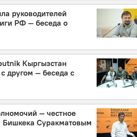
ила руководителей
иги РФ — беседа о
putnik Кыргызстан
с другом — беседа с
олномочий — честное
м Бишкека Суракматовым