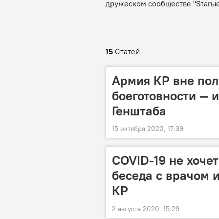
дружеском сообществе "Starые
15
Статей
Армия КР вне пол
боеготовности — 
Генштаба
15 октября 2020, 17:39
COVID-19 не хоче
беседа с врачом 
КР
2 августа 2020, 15:29