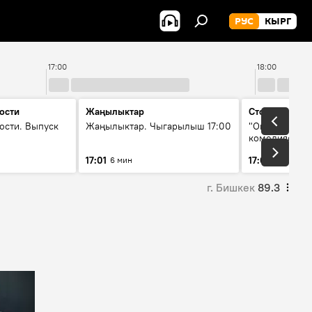
РУС
КЫРГ
17:00
18:00
ости
Жаңылыктар
Стоп кадр
ости. Выпуск
Жаңылыктар. Чыгарылыш 17:00
"Окен ава" —
комедиясы
17:01
17:07
6 мин
34 мин
г. Бишкек
89.3