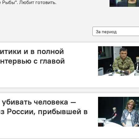
 Рыбы". Любит готовить.
За период
итики и в полной
интервью с главой
т убивать человека —
из России, прибывшей в