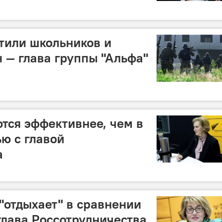
тили школьников и
н — глава группы "Альфа"
ются эффективнее, чем в
ью с главой
а
"отдыхает" в сравнении
глава Россотрудничества