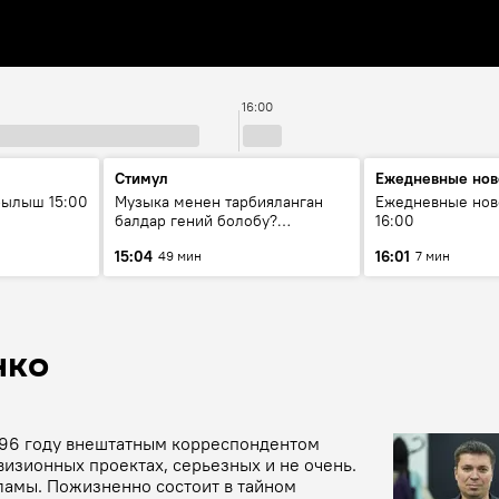
16:00
Стимул
Ежедневные нов
рылыш 15:00
Музыка менен тарбияланган
Ежедневные нов
балдар гений болобу?
16:00
Кыргыздын жашоосунда
15:04
16:01
49 мин
7 мин
музыканын орду
нко
996 году внештатным корреспондентом
визионных проектах, серьезных и не очень.
ламы. Пожизненно состоит в тайном