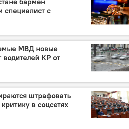
стане бармен
м специалист с
емые МВД новые
т водителей КР от
ираются штрафовать
 критику в соцсетях