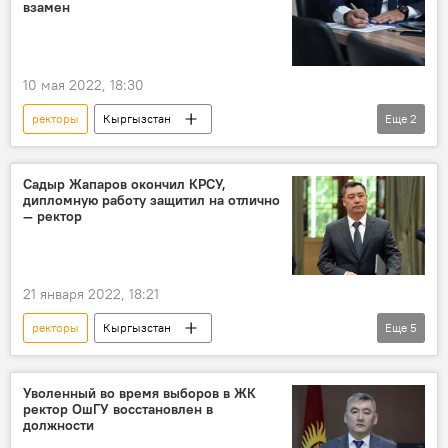
взамен
10 мая 2022, 18:30
ректоры
Кыргызстан
Еще
2
Алмазбек Бейшеналиев
назначение
Садыр Жапаров окончил КРСУ,
дипломную работу защитил на отлично
— ректор
21 января 2022, 18:21
ректоры
Кыргызстан
Еще
5
Владимир Нифадьев
КРСУ
вузы
диплом
Садыр Жапаров
Уволенный во время выборов в ЖК
ректор ОшГУ восстановлен в
должности