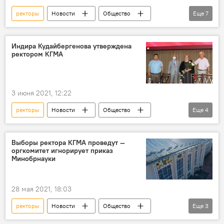
ректоры
Новости
Общество
Еще
7
Кыргызстан
Пресс-центр
вузы
поступление
абитуриенты
советы
Индира Кудайбергенова утверждена
ректором КГМА
видео
3 июня 2021, 12:22
ректоры
Новости
Общество
Еще
4
Кыргызстан
Индира Кудайбергенова
КГМА
приказ
Выборы ректора КГМА проведут —
оргкомитет игнорирует приказ
Минобрнауки
28 мая 2021, 18:03
ректоры
Новости
Общество
Еще
3
Кыргызстан
КГМА
выборы