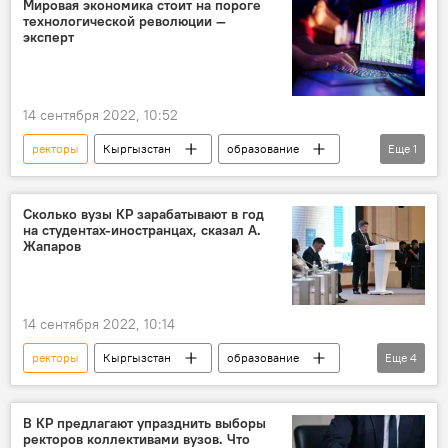
Мировая экономика стоит на пороге
технологической революции —
эксперт
14 сентября 2022, 10:52
ректоры
Кыргызстан
образование
Еще
1
форум
Сколько вузы КР зарабатывают в год
на студентах-иностранцах, сказал А.
Жапаров
14 сентября 2022, 10:14
ректоры
Кыргызстан
образование
Еще
4
форум
Акылбек Жапаров
вузы
заработок
В КР предлагают упразднить выборы
ректоров коллективами вузов. Что