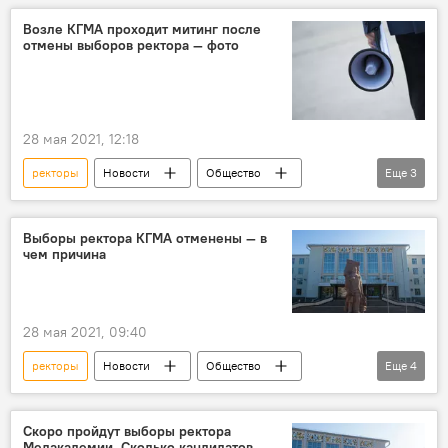
Возле КГМА проходит митинг после
отмены выборов ректора — фото
28 мая 2021, 12:18
ректоры
Новости
Общество
Еще
3
Кыргызстан
КГМА
выборы
Выборы ректора КГМА отменены — в
чем причина
28 мая 2021, 09:40
ректоры
Новости
Общество
Еще
4
Кыргызстан
КГМА
выборы
вузы
Скоро пройдут выборы ректора
Медакадемии. Сколько кандидатов