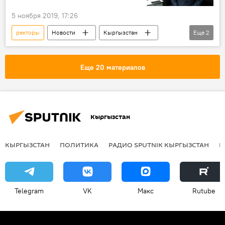
5 ноября 2019, 17:26
ректоры
Новости
Кыргызстан
Еще
2
Общество
Ошский государственный университет
Еще 20 материалов
Кыргызстан
КЫРГЫЗСТАН
ПОЛИТИКА
РАДИО SPUTNIK КЫРГЫЗСТАН
Р
Telegram
VK
Макс
Rutube