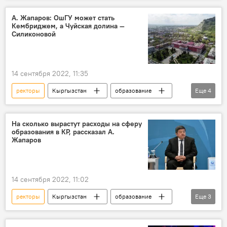
указ
А. Жапаров: ОшГУ может стать
Кембриджем, а Чуйская долина —
Силиконовой
14 сентября 2022, 11:35
ректоры
Кыргызстан
образование
Еще
4
форум
Акылбек Жапаров
заседание
Новости Киргизии
На сколько вырастут расходы на сферу
образования в КР, рассказал А.
Жапаров
14 сентября 2022, 11:02
ректоры
Кыргызстан
образование
Еще
3
форум
Акылбек Жапаров
Новости Киргизии