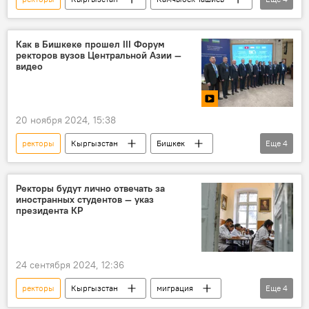
образование
коррупция
обогащение
вузы
Как в Бишкеке прошел III Форум
ректоров вузов Центральной Азии —
видео
20 ноября 2024, 15:38
ректоры
Кыргызстан
Бишкек
Еще
4
Центральная Азия
форум
видео
Догдуркул Кендирбаева
Ректоры будут лично отвечать за
иностранных студентов — указ
президента КР
24 сентября 2024, 12:36
ректоры
Кыргызстан
миграция
Еще
4
иностранцы
студенты
вузы