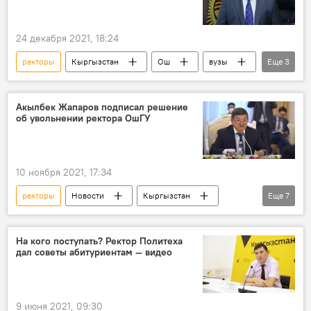
24 декабря 2021, 18:24
ректоры
Кыргызстан
Ош
вузы
Еще
3
восстановление
должность
Кудайберди Кожобеков
Акылбек Жапаров подписал решение
об увольнении ректора ОшГУ
10 ноября 2021, 17:34
ректоры
Новости
Кыргызстан
Еще
7
Политика
Ош
Акылбек Жапаров
Кудайберди Кожобеков
На кого поступать? Ректор Политеха
дал советы абитуриентам — видео
Ошский государственный университет
увольнение
Кадровые перестановки в Кыргызстане
9 июня 2021, 09:30