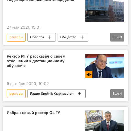
27 мая 2021, 15:01
ректоры
Новости
Общество
Еще
3
Кыргызстан
выборы
КГМА
Ректор МГУ рассказал о своем
отношении к дистанционному
обучению
9 октября 2020, 10:02
ректоры
Радио Sputnik Кыргызстан
Еще
4
Общество
образование
коронавирус
МГУ
Избран новый ректор ОшГУ