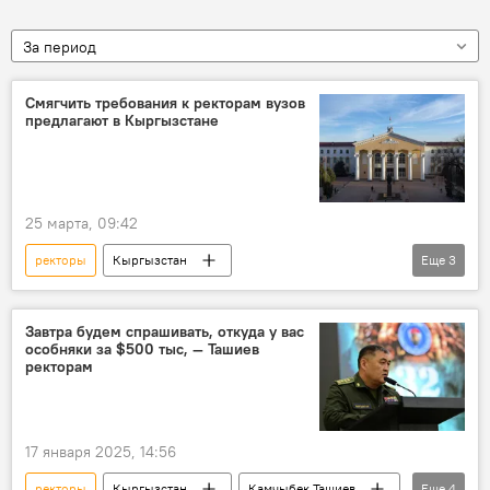
За период
Смягчить требования к ректорам вузов
предлагают в Кыргызстане
25 марта, 09:42
ректоры
Кыргызстан
Еще
3
Министерство науки и высшего образования РФ
образование
вузы
Завтра будем спрашивать, откуда у вас
особняки за $500 тыс, — Ташиев
ректорам
17 января 2025, 14:56
ректоры
Кыргызстан
Камчыбек Ташиев
Еще
4