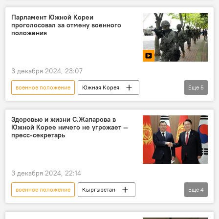
Парламент Южной Кореи
проголосовал за отмену военного
положения
3 декабря 2024, 23:07
военное положение
Южная Корея
Еще
5
парламент
отмена
В мире
видео
импичмент
Здоровью и жизни С.Жапарова в
Южной Корее ничего не угрожает —
пресс-секретарь
3 декабря 2024, 22:14
военное положение
Кыргызстан
Еще
4
Политика
Садыр Жапаров
Южная Корея
импичмент