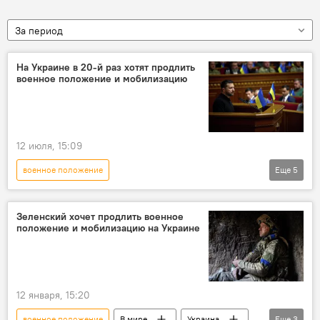
За период
На Украине в 20-й раз хотят продлить
военное положение и мобилизацию
12 июля, 15:09
военное положение
Еще
5
Спецоперация России по защите Донбасса
Украина
Владимир Зеленский
Зеленский хочет продлить военное
положение и мобилизацию на Украине
мобилизация
Верховная рада
12 января, 15:20
военное положение
В мире
Украина
Еще
3