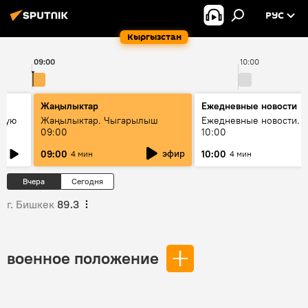
РУС
Кыргызстан
09:00
10:00
Жаңылыктар
Ежедневные новости
овую
Жаңылыктар. Чыгарылыш
Ежедневные новости. 
09:00
10:00
эфир
09:00
10:00
4 мин
4 мин
Вчера
Сегодня
г. Бишкек
89.3
военное положение