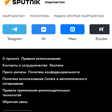
Кыргызстан
КЫРГЫЗСТАН
ПОЛИТИКА
РАДИО SPUTNIK КЫРГЫЗСТАН
Р
Telegram
VK
Макс
Rutube
О проекте
Правила использования
Контакты и сотрудничество
Реклама
Пресс-релизы
Политика конфиденциальности
Политика использования Cookie и автоматического
логирования
Правила применения рекомендательных
технологий
Обратная связь