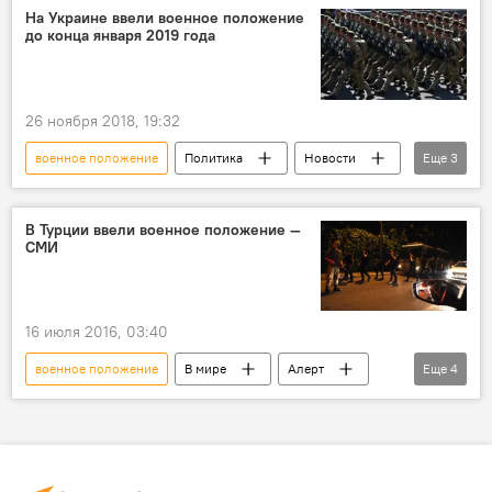
Пекин
рынок
очаг
На Украине ввели военное положение
до конца января 2019 года
коронавирус
Распространение нового коронавируса COVID-19 в мире
26 ноября 2018, 19:32
военное положение
Политика
Новости
Еще
3
В мире
Украина
Петр Порошенко
В Турции ввели военное положение —
СМИ
16 июля 2016, 03:40
военное положение
В мире
Aлерт
Еще
4
Происшествия
Турция
переворот
Попытка военного переворота в Турции