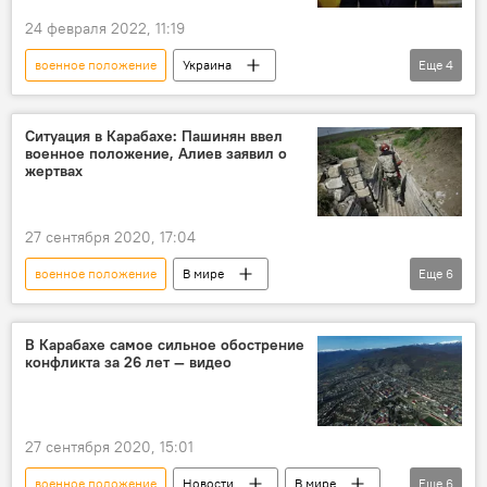
24 февраля 2022, 11:19
военное положение
Украина
Еще
4
Владимир Зеленский
Россия
удар
Спецоперация России по защите Донбасса
Ситуация в Карабахе: Пашинян ввел
военное положение, Алиев заявил о
жертвах
27 сентября 2020, 17:04
военное положение
В мире
Еще
6
Происшествия
Новости
Азербайджан
Армения
В Карабахе самое сильное обострение
конфликта за 26 лет — видео
Нагорный Карабах
Обострение ситуации в Нагорном Карабахе
27 сентября 2020, 15:01
военное положение
Новости
В мире
Еще
6