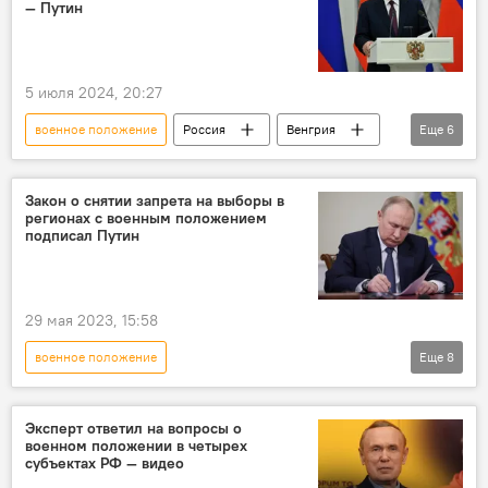
— Путин
5 июля 2024, 20:27
военное положение
Россия
Венгрия
Еще
6
Владимир Путин
Виктор Орбан
Украина
прекращение огня
Закон о снятии запрета на выборы в
регионах с военным положением
продление
подписал Путин
Спецоперация России по защите Донбасса
29 мая 2023, 15:58
военное положение
Еще
8
Спецоперация России по защите Донбасса
Россия
выборы
Донбасс
Эксперт ответил на вопросы о
военном положении в четырех
Запорожская область
Херсонская область
субъектах РФ — видео
ДНР
ЛНР