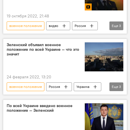
19 октября 2022, 21:48
военное положение
видео
Россия
Еще
3
указ
Владимир Путин
эксперт
Зеленский объявил военное
положение по всей Украине — что это
значит
24 февраля 2022, 13:20
военное положение
Россия
Украина
Еще
3
Владимир Зеленский
обращение
Спецоперация России по защите Донбасса
По всей Украине введено военное
положение — Зеленский