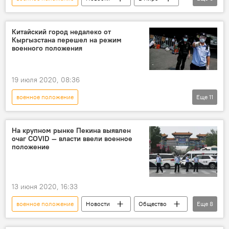
Армения
Азербайджан
Нагорный Карабах
конфликт
Китайский город недалеко от
Кыргызстана перешел на режим
Происшествия
военного положения
Обострение ситуации в Нагорном Карабахе
19 июля 2020, 08:36
военное положение
Еще
11
Распространение нового коронавируса COVID-19 в мире
Новости
Азия
В мире
На крупном рынке Пекина выявлен
очаг COVID — власти ввели военное
Общество
Коронавирус - 2020
положение
Китай
Урумчи
вспышка
коронавирус
меры
13 июня 2020, 16:33
военное положение
Новости
Общество
Еще
8
Азия
В мире
Коронавирус - 2020