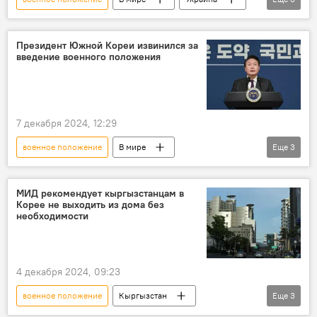
Владимир Зеленский
мобилизация
продление
Президент Южной Кореи извинился за
введение военного положения
7 декабря 2024, 12:29
военное положение
В мире
Еще
3
Южная Корея
президент
отставка
Юн Сок Ёль
МИД рекомендует кыргызстанцам в
Корее не выходить из дома без
необходимости
4 декабря 2024, 09:23
военное положение
Кыргызстан
Еще
3
Южная Корея
МИД
рекомендация