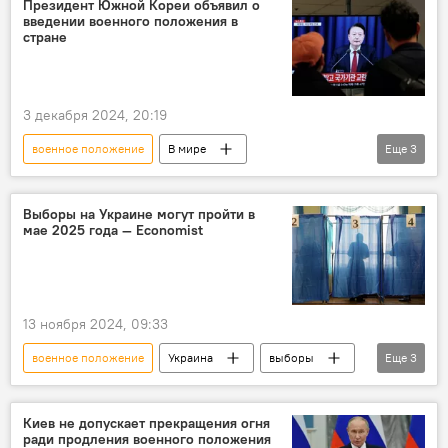
Президент Южной Кореи объявил о
введении военного положения в
стране
3 декабря 2024, 20:19
военное положение
В мире
Еще
3
Южная Корея
президент
Юн Сок Ёль
импичмент
Выборы на Украине могут пройти в
мае 2025 года — Economist
13 ноября 2024, 09:33
военное положение
Украина
выборы
Еще
3
Владимир Зеленский
прогноз
В мире
Киев не допускает прекращения огня
ради продления военного положения