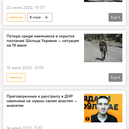
22 июня 2022, 10:07
наемник
В мире
Еще
5
Спецоперация России по защите Донбасса
Россия
Украина
США
Потери среди наемников и скрытое
послание Шольца Украине — ситуация
казнь
на 19 июня
19 июня 2022, 13:55
наемник
Еще
8
Спецоперация России по защите Донбасса
Россия
Украина
спецоперация
Приговоренные к расстрелу в ДНР
наемники не нужны своим властям —
ситуация
Рамзан Кадыров
НАТО
аналитик
саммит
14 июня 2022, 11:37