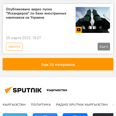
В мире
США
вооруженные силы
Опубликовано видео пуска
"Искандеров" по базе иностранных
Украина
наемников на Украине
25 марта 2022, 13:27
наемник
Еще
5
Спецоперация России по защите Донбасса
Россия
Украина
Еще 20 материалов
комплекс "Искандер-М"
видео
Кыргызстан
КЫРГЫЗСТАН
ПОЛИТИКА
РАДИО SPUTNIK КЫРГЫЗСТАН
Р