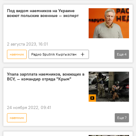
вербовка
терроризм
Под видом наемников на Украине
воюют польские военные — эксперт
2 августа 2023, 16:01
наемник
Радио Sputnik Кыргызстан
Еще
4
Украина
Запад
Польша
конфликт
Упала зарплата наемников, воюющих в
ВСУ, — командир отряда "Крым"
24 ноября 2022, 09:41
наемник
Еще
7
Спецоперация России по защите Донбасса
Россия
Украина
зарплата