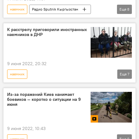
наемник
Радио Sputnik Кыргызстан
Еще
8
Украина
ДНР
Великобритания
США
расстрел
приговор
К расстрелу приговорили иностранных
наемников в ДНР
порядок
обстрел
9 июня 2022, 20:32
наемник
Еще
7
Спецоперация России по защите Донбасса
ДНР
Великобритания
суд
Из-за поражений Киев нанимает
боевиков — коротко о ситуации на 9
вина
приговор
расстрел
июня
9 июня 2022, 10:43
наемник
Еще
9