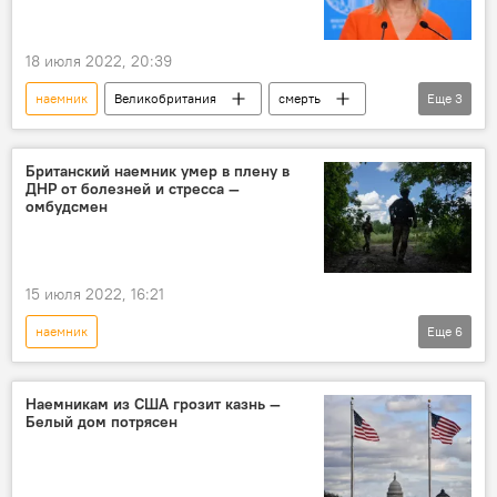
18 июля 2022, 20:39
наемник
Великобритания
смерть
Еще
3
МИД РФ
Мария Захарова
Украина
Британский наемник умер в плену в
ДНР от болезней и стресса —
омбудсмен
15 июля 2022, 16:21
наемник
Еще
6
Спецоперация России по защите Донбасса
ДНР
смерть
плен
Наемникам из США грозит казнь —
Белый дом потрясен
омбудсмен
Великобритания