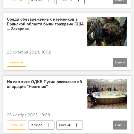
Бразилия
смерть
Среди обезвреженных наемников в
Брянской области были граждане США
— Захарова
29 октября 2024, 10:12
наемник
Еще
9
Спецоперация России по защите Донбасса
Россия
США
Запад
На саммите ОДКБ Путин рассказал об
операции "Наемник"
ликвидация
СВО
спецоперация
В мире
Украина
23 ноября 2023, 19:38
наемник
В мире
Россия
Еще
5
Владимир Путин
ОДКБ
операция