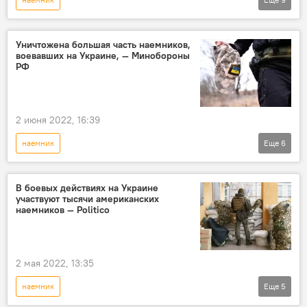
Спецоперация России по защите Донбасса
Россия
США
Украина
Уничтожена большая часть наемников,
воевавших на Украине, — Минобороны
Великобритания
Боевики
бензин
РФ
видео
цена
2 июня 2022, 16:39
наемник
Еще
6
Спецоперация России по защите Донбасса
Украина
конфликт
иностранец
В боевых действиях на Украине
участвуют тысячи американских
участие
Россия
наемников — Politico
2 мая 2022, 13:35
наемник
Еще
5
Спецоперация России по защите Донбасса