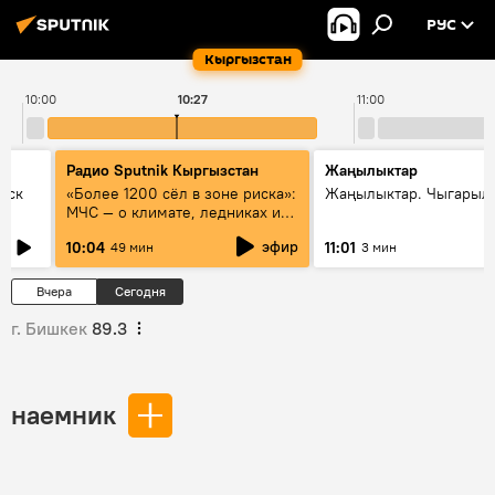
РУС
Кыргызстан
10:00
10:27
11:00
Радио Sputnik Кыргызстан
Жаңылыктар
уск
«Более 1200 сёл в зоне риска»:
Жаңылыктар. Чыгарылы
МЧС — о климате, ледниках и
системе оповещения
эфир
10:04
11:01
49 мин
3 мин
населения
Вчера
Сегодня
г. Бишкек
89.3
наемник