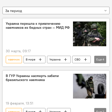
За период
Украина перешла к привлечению
наемников из бедных стран — МИД РФ
30 марта, 09:17
наемник
В мире
Украина
СВО
Еще
4
наемничество
спецоперация
Россия
Родион Мирошник
В ГУР Украины насмерть забили
бразильского наемника
19 февраля, 13:51
наемник
В мире
Украина
Еще
2