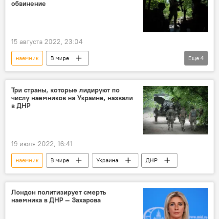
обвинение
15 августа 2022, 23:04
наемник
В мире
Еще
4
Спецоперация России по защите Донбасса
ДНР
суд
обвинение
Три страны, которые лидируют по
числу наемников на Украине, назвали
в ДНР
19 июля 2022, 16:41
наемник
В мире
Украина
ДНР
Лондон политизирует смерть
наемника в ДНР — Захарова