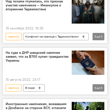
Над телами глумились, это признак
участия наемников — Иманкулов о
В мире
Политика
видео
вторжении Таджикистана
19 сентября 2022, 16:35
наемник
Конфликт на границе с Таджикистаном
Еще
3
Кыргызстан
Совет безопасности
Марат Иманкулов
На суде в ДНР шведский наемник
заявил, что за $700 купил гражданство
Украины
15 августа 2022, 23:17
наемник
В мире
Еще
6
Спецоперация России по защите Донбасса
ДНР
суд
Украина
Иностранным наемникам, воевавшим
в Донбассе на стороне ВСУ, огласили
гражданство
взятка