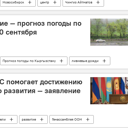
Новосибирск
центр
Чингиз Айтматов
ие — прогноз погоды по
0 сентября
Прогноз погоды по Кыргызстану
ливневые дожди
ЭС помогает достижению
о развития — заявление
ели
развитие
Генассамблея ООН