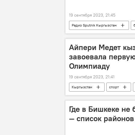
19 сентября 2023, 21:45
Радио Sputnik Кыргызстан
Инфекция
смерть
Айпери Медет кыз
завоевала перву
Олимпиаду
19 сентября 2023, 21:41
Кыргызстан
спорт
лицензия
Олимпиада
Где в Бишкеке не 
— список районов