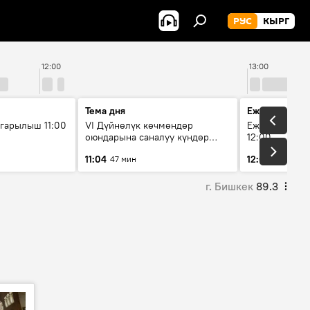
РУС
КЫРГ
12:00
13:00
Тема дня
Ежедневные 
гарылыш 11:00
VI Дүйнөлүк көчмөндөр
Ежедневные н
оюндарына саналуу күндөр
12:00
калды: даярдык иштери кайсы
11:04
12:01
47 мин
3 мин
этапка жетти?
г. Бишкек
89.3