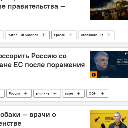
е правительства —
Нагорный Карабах
Ереван
столкновения
оссорить Россию со
ане ЕС после поражения
Россия
влияние
план
ООН
оюз
собаки — врачи о
енстве