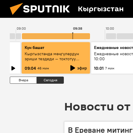
Кыргызстан
09:00
09:38
10:00
Күн башат
Ежедневные новос
лыш
Кыргызстанда мөңгүлөрдүн
Ежедневные новост
эриши тездеди — токтотуу
10:00
мүмкүн эмеспи?
эфир
09:04
10:01
46 мин
7 мин
Вчера
Сегодня
Новости от 
В Ереване митин