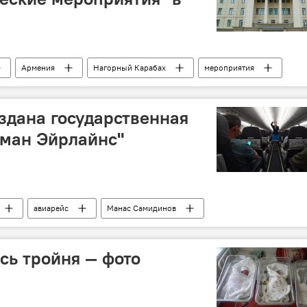
Армения
Нагорный Карабах
мероприятия
здана государственная
сман Эйрлайнс"
авиарейс
Манас Самидинов
сь тройня — фото