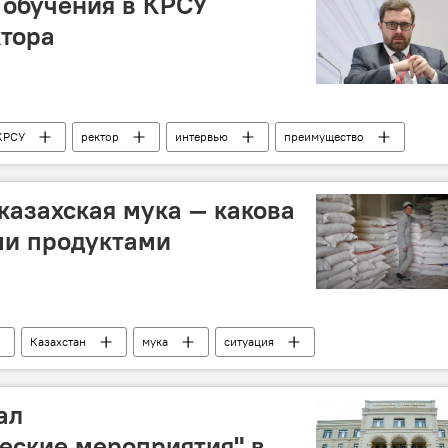
 обучения в КРСУ
ктора
КРСУ
ректор
интервью
преимущество
нис Фомин-Нилов
казахская мука — какова
ми продуктами
Казахстан
мука
ситуация
ал
еские мероприятия" в