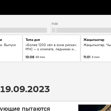
11:00
ти
Тема дня
Жаңылыктар
и. Выпуск
«Более 1200 сёл в зоне риска»:
Жаңылыктар. Чы
МЧС — о климате, ледниках и
системе оповещения
10:08
11:01
49 мин
3 мин
населения
19.09.2023
гующие пытаются