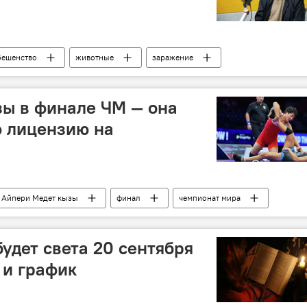
бешенство
животные
заражение
Укус
собака
Особый акцент
ы в финале ЧМ — она
ю лицензию на
Айпери Медет кызы
финал
чемпионат мира
Олимпийские игры — 2024
будет света 20 сентября
 и график