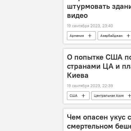
штурмовать здани
видео
19 сентября 2023, 23:40
Армения
Азербайджан
митинг
О попытке США п
странами ЦА и пл
Киева
19 сентября 2023, 22:39
США
Центральная Азия
Владимир Зеленский
Еврос
Чем опасен укус 
смертельном беш