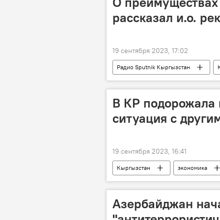
О преимуществах
рассказал и.о. ре
19 сентября 2023, 17:02
Радио Sputnik Кыргызстан
обучение
вузы
Де
В КР подорожала 
ситуация с други
19 сентября 2023, 16:41
Кыргызстан
экономика
продовольственная безопасность
Азербайджан нач
"антитеррористич