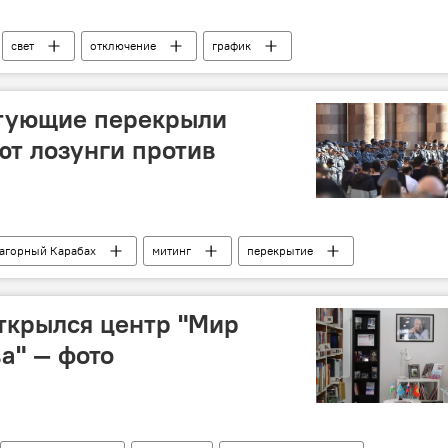
свет
отключение
график
стующие перекрыли
ют лозунги против
агорный Карабах
митинг
перекрытие
ткрылся центр "Мир
а" — фото