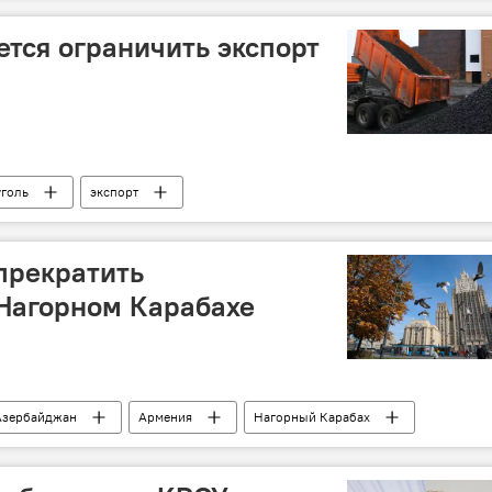
ется ограничить экспорт
уголь
экспорт
прекратить
Нагорном Карабахе
Азербайджан
Армения
Нагорный Карабах